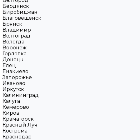
Белгород
Бердянск
Биробиджан
Благовещенск
Брянск
Владимир
Волгоград
Вологда
Воронеж
Горловка
Донецк
Елец
Енакиево
Запорожье
Иваново
Иркутск
Калининград
Калуга
Кемерово
Киров
Краматорск
Красный Луч
Кострома
Краснодар