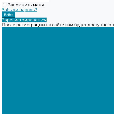
Запомнить меня
Забыли пароль?
Зарегистрироваться
После регистрации на сайте вам будет доступно о
...
Каталог товаров
Онлайн-кассы
Смарт-терминалы (сенсорные)
Фискальные регистраторы
Кнопочные кассы
Сканеры штрихкодов 2D
Проводные сканеры
Беспроводные сканеры
Стационарные сканеры
Принтеры этикеток
Бюджетные термопринтеры
Профессиональные термотрансферные принтеры
Промышленные принтеры
Терминалы сбора данных (ТСД)
Бюджетные ТСД
Профессиональные ТСД
Промышленные ТСД