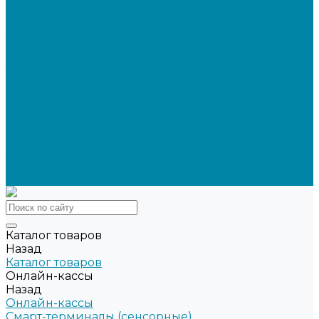
Электронная подпись для ГосПорталов
Электронная подпись для торгов
Программы для работы с электронной подписью
Токены для записи электронной подписи
Удаленное продление электронных подписей
Тендеры
Компания
Новости
Отзывы
Вакансии
Политика конфиденциальности
Сертификаты
Реквизиты
Контакты
Каталог товаров
Назад
Каталог товаров
Онлайн-кассы
Назад
Онлайн-кассы
Смарт-терминалы (сенсорные)