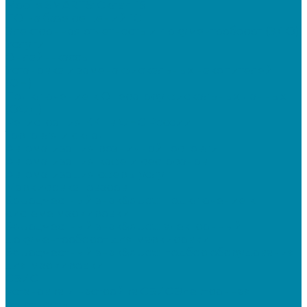
Mobile SMARTS: Склад 15
ПО на базе решений 1С
Электронная отчетность и документооборот (ЭДО)
Услуги
Онлайн-кассы
Установка и замена фискальных накопителей
(ФН)
Подключение к Оператору фискальных данных
(ОФД)
Регистрация ККТ в ФНС России
Торговля и склад
Автоматизация розничной торговли
Автоматизация кафе и ресторанов
Автоматизация сферы услуг
Маркировка товаров
&quot;Честный знак&quot;: подключение к
системе маркировки
&quot;Честный знак&quot;: электронный
документооборот для маркировки
&quot;Честный знак&quot;: подбор оборудования
для маркировки
СБИС
Установка и настройка СБИС Электронная
отчетность