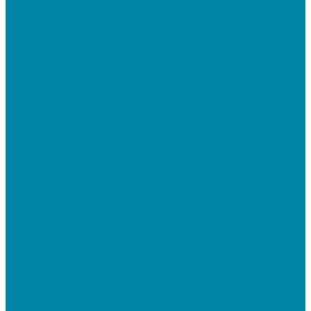
Терминалы сбора данных (ТСД)
Бюджетные ТСД
Профессиональные ТСД
Промышленные ТСД
Электронные весы
Торговые весы
Фасовочные весы с печатью этикеток
Напольные весы
Банковское оборудование
Детекторы банкнот
Счетчики банкнот
Счетчики и сортировщики монет
POS-периферия
Мониторы кассиров
Дисплеи покупателя
Денежные ящики
Считыватели магнитных карт
Программируемые клавиатуры
Чековая лента и этикетки
Кассовые компьютеры и моноблоки
Кассовые POS моноблоки
Кассовые POS компьютеры
Дополнительные мониторы к POS-терминалам
Прочее оборудование