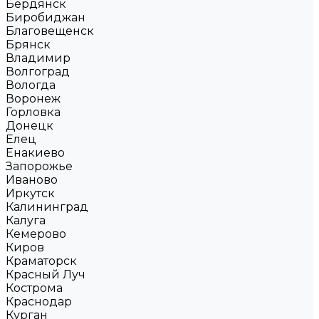
Бердянск
Биробиджан
Благовещенск
Брянск
Владимир
Волгоград
Вологда
Воронеж
Горловка
Донецк
Елец
Енакиево
Запорожье
Иваново
Иркутск
Калининград
Калуга
Кемерово
Киров
Краматорск
Красный Луч
Кострома
Краснодар
Курган