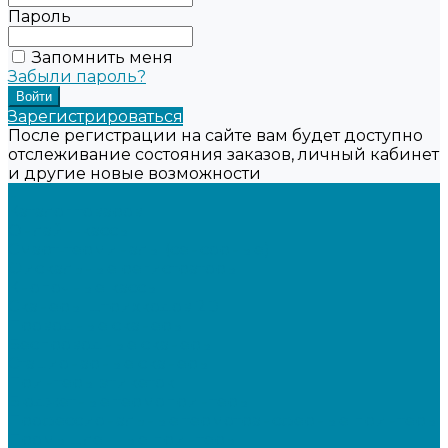
Пароль
Запомнить меня
Забыли пароль?
Зарегистрироваться
После регистрации на сайте вам будет доступно
отслеживание состояния заказов, личный кабинет
и другие новые возможности
...
Каталог товаров
Онлайн-кассы
Смарт-терминалы (сенсорные)
Фискальные регистраторы
Кнопочные кассы
Сканеры штрихкодов 2D
Проводные сканеры
Беспроводные сканеры
Стационарные сканеры
Принтеры этикеток
Бюджетные термопринтеры
Профессиональные термотрансферные принтеры
Промышленные принтеры