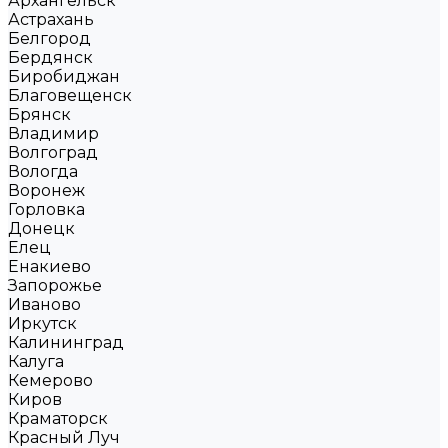
Архангельск
Астрахань
Белгород
Бердянск
Биробиджан
Благовещенск
Брянск
Владимир
Волгоград
Вологда
Воронеж
Горловка
Донецк
Елец
Енакиево
Запорожье
Иваново
Иркутск
Калининград
Калуга
Кемерово
Киров
Краматорск
Красный Луч