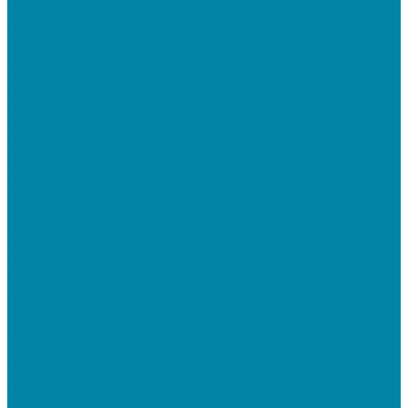
Для работы с КЭП(ЭЦП) и регистрации Онлайн
касс
Намотчики этикеток
Принтеры браслетов
Ручные аппликаторы этикеток
Прайс-чекеры
Принтеры чеков
Принтеры пластиковых карт
Энкодеры магнитных карт
Программное обеспечение
ПО для розничных продаж
1C Касса
1С Розница
Frontol 6
Frontol xPOS 3
СбиС для магазина
ПО для складского учета
1C Розница
1С Управление торговлей
СбиС торговля, закупки и складской учет
ПО для терминалов сбора данных
DataMobile
Mobile SMARTS: ЕГАИС 3