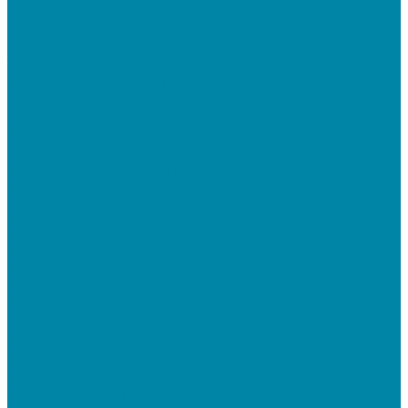
Подключение дополнительного абонента в
системе
Подключение к ЕГАИС АЛКОГОЛЬ
Тендерное сопровождение
Регистрация в ЕИС (ЕРУЗ)
Сопровождение торговых процедур
Оформление банковских гарантий
Электронная подпись
Установка и настройка ПО для работы с ЭП
Регистрация на торговой площадке/госпортале
Настройка и регистрация на портале ФГИС ЦС
SABY (СБИС)
SabyReport: Отчетность через интернет
SabyDocs: Электронный документооборот
SabyTrade: Поиск торгов и закупок
SabyBu: Бухгалтерия и учет
SabyProfile: Всё о компаниях и владельцах
SabyRetail: Автоматизация магазинов и
ресторанов
SabyTMS: ЭтРН и автоматизация логистики
Электронная подпись
Электронная подпись для юрлиц и ИП от УЦ ФНС
Электронная подпись для физлиц