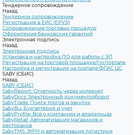
Тендерное сопровождение
Назад
Тендерное сопровождение
Регистрация в ЕИС (ЕРУЗ)
Сопровождение торговых процедур
Оформление банковских гарантий
Электронная подпись
Назад
Электронная подпись
Установка и настройка ПО для работы с ЭП
Регистрация на торговой площадке/госпортале
Настройка и регистрация на портале ФГИС ЦС
SABY (СБИС)
Назад
SABY (СБИС)
SabyReport: Отчетность через интернет
SabyDocs: Электронный документооборот
SabyTrade: Поиск торгов и закупок
SabyBu: Бухгалтерия и учет
SabyProfile: Всё о компаниях и владельцах
SabyRetail: Автоматизация магазинов и
ресторанов
SabyTMS: ЭтРН и автоматизация логистики