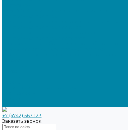
ресторанов
SabyTMS: ЭтРН и автоматизация логистики
Электронная подпись
Электронная подпись для юрлиц и ИП от УЦ ФНС
Электронная подпись для физлиц
Электронная подпись для ГосПорталов
Электронная подпись для торгов
Программы для работы с электронной подписью
Токены для записи электронной подписи
Удаленное продление электронных подписей
Тендеры
Компания
Новости
Отзывы
Вакансии
Политика конфиденциальности
Сертификаты
Реквизиты
Контакты
+7 (4742) 567-123
Заказать звонок