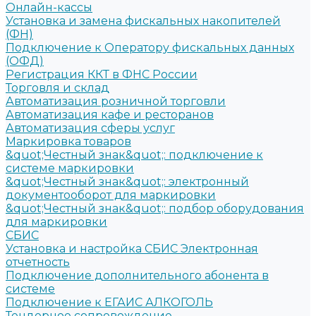
Онлайн-кассы
Установка и замена фискальных накопителей
(ФН)
Подключение к Оператору фискальных данных
(ОФД)
Регистрация ККТ в ФНС России
Торговля и склад
Автоматизация розничной торговли
Автоматизация кафе и ресторанов
Автоматизация сферы услуг
Маркировка товаров
&quot;Честный знак&quot;: подключение к
системе маркировки
&quot;Честный знак&quot;: электронный
документооборот для маркировки
&quot;Честный знак&quot;: подбор оборудования
для маркировки
СБИС
Установка и настройка СБИС Электронная
отчетность
Подключение дополнительного абонента в
системе
Подключение к ЕГАИС АЛКОГОЛЬ
Тендерное сопровождение