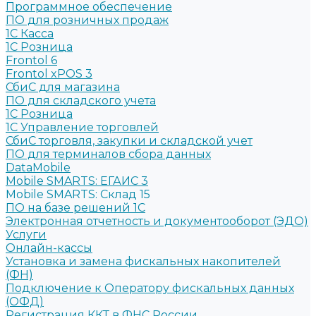
Программное обеспечение
ПО для розничных продаж
1C Касса
1С Розница
Frontol 6
Frontol xPOS 3
СбиС для магазина
ПО для складского учета
1C Розница
1С Управление торговлей
СбиС торговля, закупки и складской учет
ПО для терминалов сбора данных
DataMobile
Mobile SMARTS: ЕГАИС 3
Mobile SMARTS: Склад 15
ПО на базе решений 1С
Электронная отчетность и документооборот (ЭДО)
Услуги
Онлайн-кассы
Установка и замена фискальных накопителей
(ФН)
Подключение к Оператору фискальных данных
(ОФД)
Регистрация ККТ в ФНС России