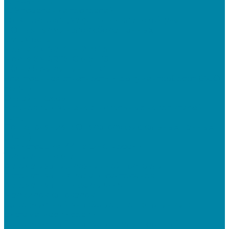
1C Розница
1С Управление торговлей
СбиС торговля, закупки и складской учет
ПО для терминалов сбора данных
DataMobile
Mobile SMARTS: ЕГАИС 3
Mobile SMARTS: Склад 15
ПО на базе решений 1С
Электронная отчетность и документооборот (ЭДО)
Услуги
Онлайн-кассы
Установка и замена фискальных накопителей
(ФН)
Подключение к Оператору фискальных данных
(ОФД)
Регистрация ККТ в ФНС России
Торговля и склад
Автоматизация розничной торговли
Автоматизация кафе и ресторанов
Автоматизация сферы услуг
Маркировка товаров
&quot;Честный знак&quot;: подключение к
системе маркировки
&quot;Честный знак&quot;: электронный