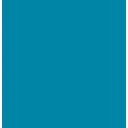
документооборот для маркировки
&quot;Честный знак&quot;: подбор оборудования
для маркировки
СБИС
Установка и настройка СБИС Электронная
отчетность
Подключение дополнительного абонента в
системе
Подключение к ЕГАИС АЛКОГОЛЬ
Тендерное сопровождение
Регистрация в ЕИС (ЕРУЗ)
Сопровождение торговых процедур
Оформление банковских гарантий
Электронная подпись
Установка и настройка ПО для работы с ЭП
Регистрация на торговой площадке/госпортале
Настройка и регистрация на портале ФГИС ЦС
SABY (СБИС)
SabyReport: Отчетность через интернет
SabyDocs: Электронный документооборот
SabyTrade: Поиск торгов и закупок
SabyBu: Бухгалтерия и учет
SabyProfile: Всё о компаниях и владельцах
SabyRetail: Автоматизация магазинов и