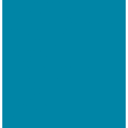
Беспроводные сканеры
Стационарные сканеры
Принтеры этикеток
Бюджетные термопринтеры
Профессиональные термотрансферные принтеры
Промышленные принтеры
Терминалы сбора данных (ТСД)
Бюджетные ТСД
Профессиональные ТСД
Промышленные ТСД
Электронные весы
Торговые весы
Фасовочные весы с печатью этикеток
Напольные весы
Банковское оборудование
Детекторы банкнот
Счетчики банкнот
Счетчики и сортировщики монет
POS-периферия
Мониторы кассиров
Дисплеи покупателя
Денежные ящики
Считыватели магнитных карт
Программируемые клавиатуры