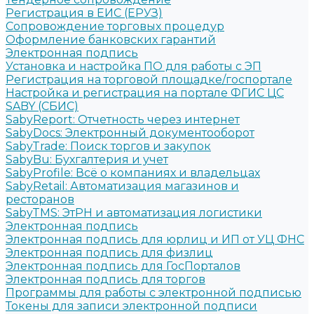
Регистрация в ЕИС (ЕРУЗ)
Сопровождение торговых процедур
Оформление банковских гарантий
Электронная подпись
Установка и настройка ПО для работы с ЭП
Регистрация на торговой площадке/госпортале
Настройка и регистрация на портале ФГИС ЦС
SABY (СБИС)
SabyReport: Отчетность через интернет
SabyDocs: Электронный документооборот
SabyTrade: Поиск торгов и закупок
SabyBu: Бухгалтерия и учет
SabyProfile: Всё о компаниях и владельцах
SabyRetail: Автоматизация магазинов и
ресторанов
SabyTMS: ЭтРН и автоматизация логистики
Электронная подпись
Электронная подпись для юрлиц и ИП от УЦ ФНС
Электронная подпись для физлиц
Электронная подпись для ГосПорталов
Электронная подпись для торгов
Программы для работы с электронной подписью
Токены для записи электронной подписи