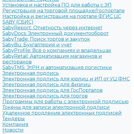
Установка и настройка ПО для работы с ЭП
Регистрация на торговой площадке/госпортале
Настройка и регистрация на портале ФГИС ЦС
SABY (СБИС)
SabyReport: Отчетность через интернет
SabyDocs: Электронный документооборот
SabyTrade: Поиск торгов и закупок
SabyBu: Бухгалтерия и учет
SabyProfile: Всё о компаниях и владельцах
SabyRetail: Автоматизация магазинов и
ресторанов
SabyTMS: ЭтРН и автоматизация логистики
Электронная подпись
Электронная подпись для юрлиц и ИП от УЦ ФНС
Электронная подпись для физлиц
Электронная подпись для ГосПорталов
Электронная подпись для торгов
Программы для работы с электронной подписью
Токены для записи электронной подписи
Удаленное продление электронных подписей
Тендеры
Компания
Новости