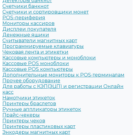
Детекторы банкнот
Счетчики банкнот
Счетчики и сортировщики монет
POS-периферия
Мониторы кассиров
Дисплеи покупателя
Денежные ящики
Считыватели магнитных карт
Программируемые клавиатуры
Чековая лента и этикетки
Кассовые компьютеры и моноблоки
Кассовые POS моноблоки
Кассовые POS компьютеры
Дополнительные мониторы к POS-терминалам
Прочее оборудование
Для работы с КЭП(ЭЦП) и регистрации Онлайн
касс
Намотчики этикеток
Принтеры браслетов
Ручные аппликаторы этикеток
Прайс-чекеры
Принтеры чеков
Принтеры пластиковых карт
Энкодеры магнитных карт