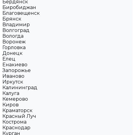
Бердянск
Биробиджан
Благовещенск
Брянск
Владимир
Волгоград
Вологда
Воронеж
Горловка
Донецк
Елец
Енакиево
Запорожье
Иваново
Иркутск
Калининград
Калуга
Кемерово
Киров
Краматорск
Красный Луч
Кострома
Краснодар
Курган