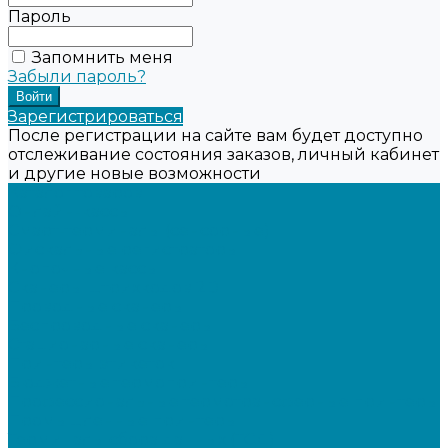
Пароль
Запомнить меня
Забыли пароль?
Зарегистрироваться
После регистрации на сайте вам будет доступно
отслеживание состояния заказов, личный кабинет
и другие новые возможности
Каталог товаров
Онлайн-кассы
Смарт-терминалы (сенсорные)
Фискальные регистраторы
Кнопочные кассы
Сканеры штрихкодов 2D
Проводные сканеры
Беспроводные сканеры
Стационарные сканеры
Принтеры этикеток
Бюджетные термопринтеры
Профессиональные термотрансферные принтеры
Промышленные принтеры
Терминалы сбора данных (ТСД)