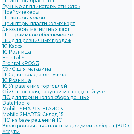
Принтеры браслетов
Ручные аппликаторы этикеток
Прайс-чекеры
Принтеры чеков
Принтеры пластиковых карт
Энкодеры магнитных карт
Программное обеспечение
ПО для розничных продаж
1C Касса
1С Розница
Frontol 6
Frontol xPOS 3
СбиС для магазина
ПО для складского учета
1C Розница
1С Управление торговлей
СбиС торговля, закупки и складской учет
ПО для терминалов сбора данных
DataMobile
Mobile SMARTS: ЕГАИС 3
Mobile SMARTS: Склад 15
ПО на базе решений 1С
Электронная отчетность и документооборот (ЭДО)
Услуги