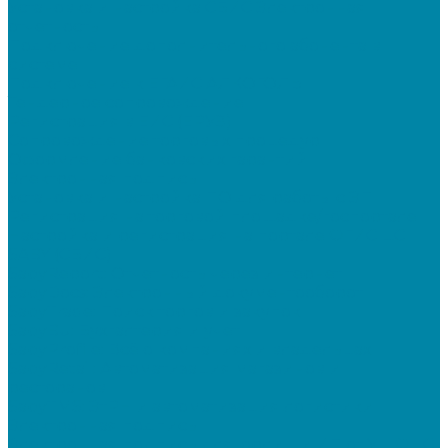
Установка и настройка СБИС Электронная
отчетность
Подключение дополнительного абонента в
системе
Подключение к ЕГАИС АЛКОГОЛЬ
Тендерное сопровождение
Регистрация в ЕИС (ЕРУЗ)
Сопровождение торговых процедур
Оформление банковских гарантий
Электронная подпись
Установка и настройка ПО для работы с ЭП
Регистрация на торговой площадке/госпортале
Настройка и регистрация на портале ФГИС ЦС
SABY (СБИС)
SabyReport: Отчетность через интернет
SabyDocs: Электронный документооборот
SabyTrade: Поиск торгов и закупок
SabyBu: Бухгалтерия и учет
SabyProfile: Всё о компаниях и владельцах
SabyRetail: Автоматизация магазинов и
ресторанов
SabyTMS: ЭтРН и автоматизация логистики
Электронная подпись
Электронная подпись для юрлиц и ИП от УЦ ФНС