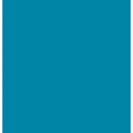
Бюджетные ТСД
Профессиональные ТСД
Промышленные ТСД
Электронные весы
Торговые весы
Фасовочные весы с печатью этикеток
Напольные весы
Банковское оборудование
Детекторы банкнот
Счетчики банкнот
Счетчики и сортировщики монет
POS-периферия
Мониторы кассиров
Дисплеи покупателя
Денежные ящики
Кассовые компьютеры и моноблоки
Кассовые POS моноблоки
Кассовые POS компьютеры
Дополнительные мониторы к POS-терминалам
Прочее оборудование
Для работы с КЭП(ЭЦП) и регистрации Онлайн
касс
Намотчики этикеток
Принтеры браслетов