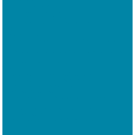
Программное обеспечение
ПО для розничных продаж
ПО для складского учета
ПО для терминалов сбора данных
Услуги
Онлайн-кассы
Установка и замена фискальных накопителей
(ФН)
Подключение к Оператору фискальных данных
(ОФД)
Регистрация ККТ в ФНС России
Торговля и склад
Автоматизация розничной торговли
Автоматизация кафе и ресторанов
Автоматизация сферы услуг
Маркировка товаров
"Честный знак": подключение к системе
маркировки
"Честный знак": электронный документооборот
для маркировки
"Честный знак": подбор оборудования для
маркировки
СБИС