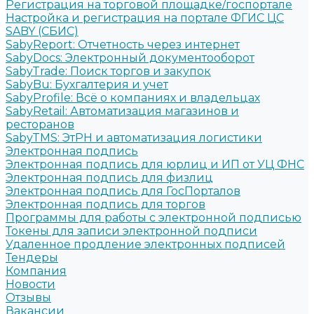
Регистрация на торговой площадке/госпортале
Настройка и регистрация на портале ФГИС ЦС
SABY (СБИС)
SabyReport: Отчетность через интернет
SabyDocs: Электронный документооборот
SabyTrade: Поиск торгов и закупок
SabyBu: Бухгалтерия и учет
SabyProfile: Всё о компаниях и владельцах
SabyRetail: Автоматизация магазинов и
ресторанов
SabyTMS: ЭтРН и автоматизация логистики
Электронная подпись
Электронная подпись для юрлиц и ИП от УЦ ФНС
Электронная подпись для физлиц
Электронная подпись для ГосПорталов
Электронная подпись для торгов
Программы для работы с электронной подписью
Токены для записи электронной подписи
Удаленное продление электронных подписей
Тендеры
Компания
Новости
Отзывы
Вакансии