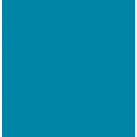
Чековая лента и этикетки
Кассовые компьютеры и моноблоки
Кассовые POS моноблоки
Кассовые POS компьютеры
Дополнительные мониторы к POS-терминалам
Прочее оборудование
Для работы с КЭП(ЭЦП) и регистрации Онлайн
касс
Намотчики этикеток
Принтеры браслетов
Ручные аппликаторы этикеток
Прайс-чекеры
Принтеры чеков
Принтеры пластиковых карт
Энкодеры магнитных карт
Программное обеспечение
ПО для розничных продаж
1C Касса
1С Розница
Frontol 6
Frontol xPOS 3
СбиС для магазина
ПО для складского учета