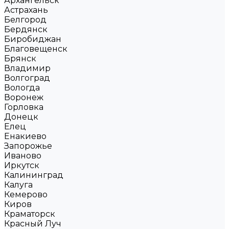
Архангельск
Астрахань
Белгород
Бердянск
Биробиджан
Благовещенск
Брянск
Владимир
Волгоград
Вологда
Воронеж
Горловка
Донецк
Елец
Енакиево
Запорожье
Иваново
Иркутск
Калининград
Калуга
Кемерово
Киров
Краматорск
Красный Луч