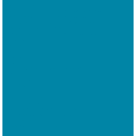
Электронная подпись для физлиц
Электронная подпись для ГосПорталов
Электронная подпись для торгов
Программы для работы с электронной подписью
Токены для записи электронной подписи
Удаленное продление электронных подписей
Тендеры
Компания
Новости
Отзывы
Вакансии
Политика конфиденциальности
Сертификаты
Реквизиты
Контакты
...
Каталог товаров
Онлайн-кассы
Смарт-терминалы (сенсорные)
Фискальные регистраторы
Кнопочные кассы
Сканеры штрихкодов 2D
Проводные сканеры