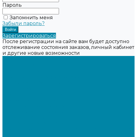
Пароль
Запомнить меня
Забыли пароль?
Зарегистрироваться
После регистрации на сайте вам будет доступно
отслеживание состояния заказов, личный кабинет
и другие новые возможности
...
Каталог товаров
Онлайн-кассы
Смарт-терминалы (сенсорные)
Фискальные регистраторы
Кнопочные кассы
Сканеры штрихкодов 2D
Проводные сканеры
Беспроводные сканеры
Стационарные сканеры
Принтеры этикеток
Бюджетные термопринтеры
Профессиональные термотрансферные принтеры
Промышленные принтеры