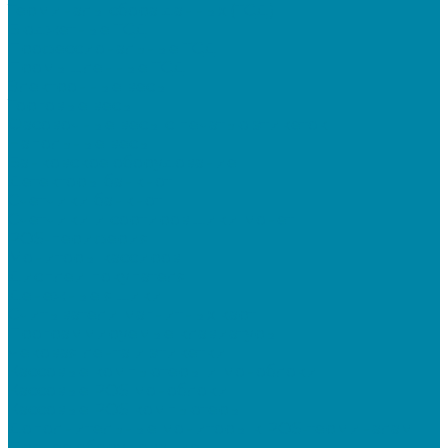
Терминалы сбора данных (ТСД)
Бюджетные ТСД
Профессиональные ТСД
Промышленные ТСД
Электронные весы
Торговые весы
Фасовочные весы с печатью этикеток
Напольные весы
Банковское оборудование
Детекторы банкнот
Счетчики банкнот
Счетчики и сортировщики монет
POS-периферия
Мониторы кассиров
Дисплеи покупателя
Денежные ящики
Считыватели магнитных карт
Программируемые клавиатуры
Чековая лента и этикетки
Кассовые компьютеры и моноблоки
Кассовые POS моноблоки
Кассовые POS компьютеры
Дополнительные мониторы к POS-терминалам
Прочее оборудование