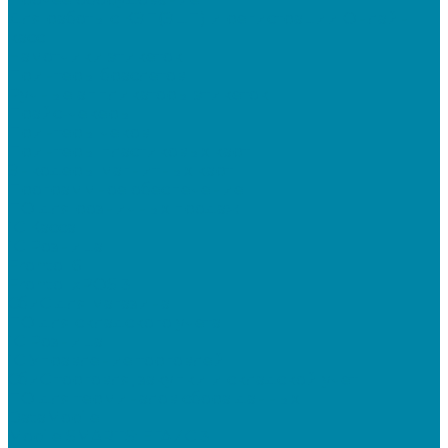
Для работы с КЭП(ЭЦП) и регистрации Онлайн
касс
Намотчики этикеток
Принтеры браслетов
Ручные аппликаторы этикеток
Прайс-чекеры
Принтеры чеков
Принтеры пластиковых карт
Энкодеры магнитных карт
Программное обеспечение
ПО для розничных продаж
1C Касса
1С Розница
Frontol 6
Frontol xPOS 3
СбиС для магазина
ПО для складского учета
1C Розница
1С Управление торговлей
СбиС торговля, закупки и складской учет
ПО для терминалов сбора данных
DataMobile
Mobile SMARTS: ЕГАИС 3