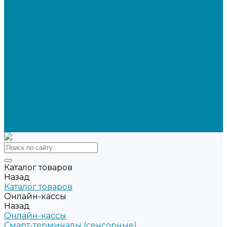
Электронная подпись для ГосПорталов
Электронная подпись для торгов
Программы для работы с электронной подписью
Токены для записи электронной подписи
Удаленное продление электронных подписей
Тендеры
Компания
Новости
Отзывы
Вакансии
Политика конфиденциальности
Сертификаты
Реквизиты
Контакты
Каталог товаров
Назад
Каталог товаров
Онлайн-кассы
Назад
Онлайн-кассы
Смарт-терминалы (сенсорные)