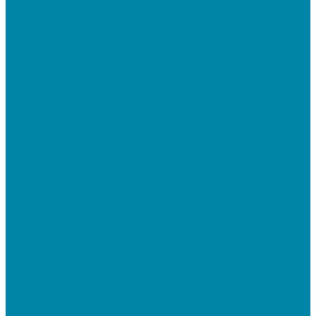
Подключение дополнительного абонента в
системе
Подключение к ЕГАИС АЛКОГОЛЬ
Тендерное сопровождение
Регистрация в ЕИС (ЕРУЗ)
Сопровождение торговых процедур
Оформление банковских гарантий
Электронная подпись
Установка и настройка ПО для работы с ЭП
Регистрация на торговой площадке/госпортале
Настройка и регистрация на портале ФГИС ЦС
SABY (СБИС)
SabyReport: Отчетность через интернет
SabyDocs: Электронный документооборот
SabyTrade: Поиск торгов и закупок
SabyBu: Бухгалтерия и учет
SabyProfile: Всё о компаниях и владельцах
SabyRetail: Автоматизация магазинов и
ресторанов
SabyTMS: ЭтРН и автоматизация логистики
Электронная подпись
Электронная подпись для юрлиц и ИП от УЦ ФНС
Электронная подпись для физлиц