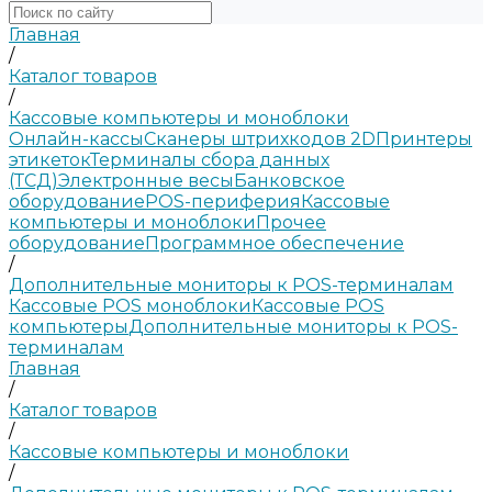
Главная
/
Каталог товаров
/
Кассовые компьютеры и моноблоки
Онлайн-кассы
Сканеры штрихкодов 2D
Принтеры
этикеток
Терминалы сбора данных
(ТСД)
Электронные весы
Банковское
оборудование
POS-периферия
Кассовые
компьютеры и моноблоки
Прочее
оборудование
Программное обеспечение
/
Дополнительные мониторы к POS-терминалам
Кассовые POS моноблоки
Кассовые POS
компьютеры
Дополнительные мониторы к POS-
терминалам
Главная
/
Каталог товаров
/
Кассовые компьютеры и моноблоки
/