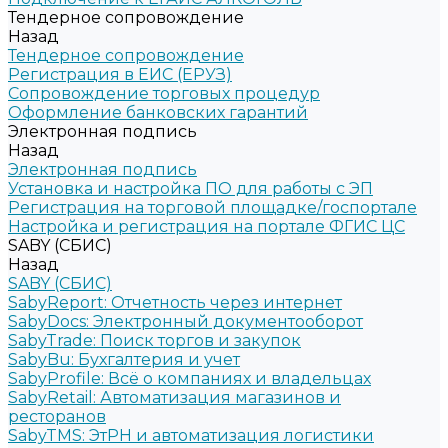
Тендерное сопровождение
Назад
Тендерное сопровождение
Регистрация в ЕИС (ЕРУЗ)
Сопровождение торговых процедур
Оформление банковских гарантий
Электронная подпись
Назад
Электронная подпись
Установка и настройка ПО для работы с ЭП
Регистрация на торговой площадке/госпортале
Настройка и регистрация на портале ФГИС ЦС
SABY (СБИС)
Назад
SABY (СБИС)
SabyReport: Отчетность через интернет
SabyDocs: Электронный документооборот
SabyTrade: Поиск торгов и закупок
SabyBu: Бухгалтерия и учет
SabyProfile: Всё о компаниях и владельцах
SabyRetail: Автоматизация магазинов и
ресторанов
SabyTMS: ЭтРН и автоматизация логистики