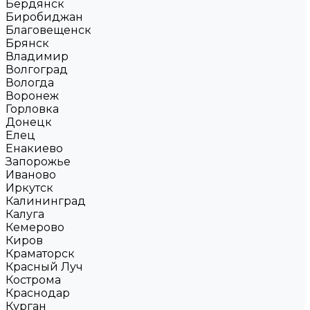
Бердянск
Биробиджан
Благовещенск
Брянск
Владимир
Волгоград
Вологда
Воронеж
Горловка
Донецк
Елец
Енакиево
Запорожье
Иваново
Иркутск
Калининград
Калуга
Кемерово
Киров
Краматорск
Красный Луч
Кострома
Краснодар
Курган