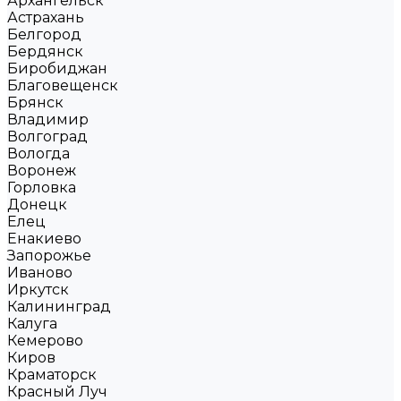
Архангельск
Астрахань
Белгород
Бердянск
Биробиджан
Благовещенск
Брянск
Владимир
Волгоград
Вологда
Воронеж
Горловка
Донецк
Елец
Енакиево
Запорожье
Иваново
Иркутск
Калининград
Калуга
Кемерово
Киров
Краматорск
Красный Луч