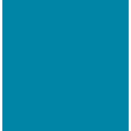
Mobile SMARTS: Склад 15
ПО на базе решений 1С
Электронная отчетность и документооборот (ЭДО)
Услуги
Онлайн-кассы
Установка и замена фискальных накопителей
(ФН)
Подключение к Оператору фискальных данных
(ОФД)
Регистрация ККТ в ФНС России
Торговля и склад
Автоматизация розничной торговли
Автоматизация кафе и ресторанов
Автоматизация сферы услуг
Маркировка товаров
&quot;Честный знак&quot;: подключение к
системе маркировки
&quot;Честный знак&quot;: электронный
документооборот для маркировки
&quot;Честный знак&quot;: подбор оборудования
для маркировки
СБИС
Установка и настройка СБИС Электронная
отчетность