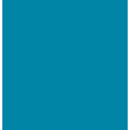
Денежные ящики
Считыватели магнитных карт
Программируемые клавиатуры
Чековая лента и этикетки
Кассовые компьютеры и моноблоки
Кассовые POS моноблоки
Кассовые POS компьютеры
Дополнительные мониторы к POS-терминалам
Прочее оборудование
Для работы с КЭП(ЭЦП) и регистрации Онлайн
касс
Намотчики этикеток
Принтеры браслетов
Ручные аппликаторы этикеток
Прайс-чекеры
Принтеры чеков
Принтеры пластиковых карт
Энкодеры магнитных карт
Программное обеспечение
ПО для розничных продаж
1C Касса
1С Розница
Frontol 6
Frontol xPOS 3