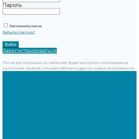
Пароль
Запомнить меня
Забыли пароль?
Зарегистрироваться
После регистрации на сайте вам будет доступно отслеживание
состояния заказов, личный кабинет и другие новые возможности
Каталог товаров
Онлайн-кассы
Смарт-терминалы (сенсорные)
Фискальные регистраторы
Кнопочные кассы
Сканеры штрихкодов 2D
Проводные сканеры
Беспроводные сканеры
Стационарные сканеры
Принтеры этикеток
Бюджетные термопринтеры
Профессиональные термотрансферные принтеры