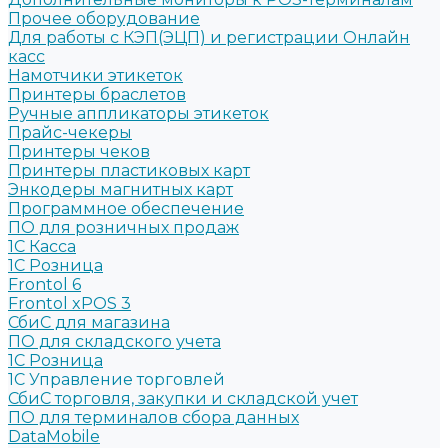
Прочее оборудование
Для работы с КЭП(ЭЦП) и регистрации Онлайн
касс
Намотчики этикеток
Принтеры браслетов
Ручные аппликаторы этикеток
Прайс-чекеры
Принтеры чеков
Принтеры пластиковых карт
Энкодеры магнитных карт
Программное обеспечение
ПО для розничных продаж
1C Касса
1С Розница
Frontol 6
Frontol xPOS 3
СбиС для магазина
ПО для складского учета
1C Розница
1С Управление торговлей
СбиС торговля, закупки и складской учет
ПО для терминалов сбора данных
DataMobile