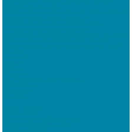
SabyTMS: ЭтРН и автоматизация логистики
Электронная подпись
Электронная подпись для юрлиц и ИП от УЦ ФНС
Электронная подпись для физлиц
Электронная подпись для ГосПорталов
Электронная подпись для торгов
Программы для работы с электронной подписью
Токены для записи электронной подписи
Удаленное продление электронных подписей
Тендеры
Компания
Новости
Отзывы
Вакансии
Политика конфиденциальности
Сертификаты
Реквизиты
Контакты
...
Каталог товаров
Онлайн-кассы
Смарт-терминалы (сенсорные)
Фискальные регистраторы
Кнопочные кассы