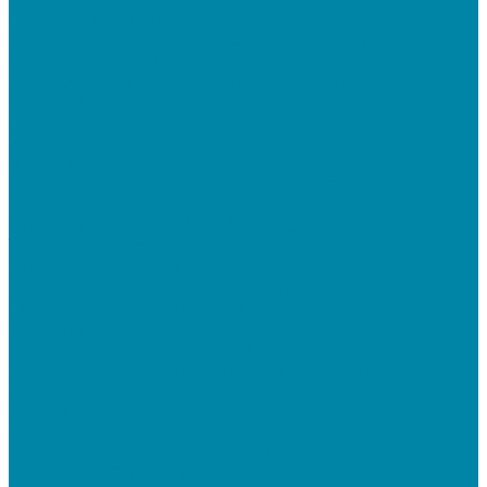
системе маркировки
&quot;Честный знак&quot;: электронный
документооборот для маркировки
&quot;Честный знак&quot;: подбор оборудования
для маркировки
СБИС
Установка и настройка СБИС Электронная
отчетность
Подключение дополнительного абонента в
системе
Подключение к ЕГАИС АЛКОГОЛЬ
Тендерное сопровождение
Регистрация в ЕИС (ЕРУЗ)
Сопровождение торговых процедур
Оформление банковских гарантий
Электронная подпись
Установка и настройка ПО для работы с ЭП
Регистрация на торговой площадке/госпортале
Настройка и регистрация на портале ФГИС ЦС
SABY (СБИС)
SabyReport: Отчетность через интернет
SabyDocs: Электронный документооборот
SabyTrade: Поиск торгов и закупок