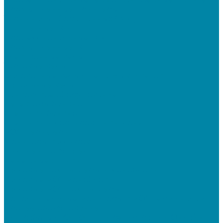
Промышленные принтеры
Терминалы сбора данных (ТСД)
Бюджетные ТСД
Профессиональные ТСД
Промышленные ТСД
Электронные весы
Торговые весы
Фасовочные весы с печатью этикеток
Напольные весы
Банковское оборудование
Детекторы банкнот
Счетчики банкнот
Счетчики и сортировщики монет
POS-периферия
Мониторы кассиров
Дисплеи покупателя
Денежные ящики
Кассовые компьютеры и моноблоки
Кассовые POS моноблоки
Кассовые POS компьютеры
Дополнительные мониторы к POS-терминалам
Прочее оборудование
Для работы с КЭП(ЭЦП) и регистрации Онлайн