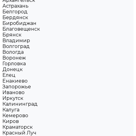
Архангельск
Астрахань
Белгород
Бердянск
Биробиджан
Благовещенск
Брянск
Владимир
Волгоград
Вологда
Воронеж
Горловка
Донецк
Елец
Енакиево
Запорожье
Иваново
Иркутск
Калининград
Калуга
Кемерово
Киров
Краматорск
Красный Луч