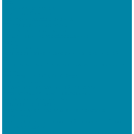
касс
Намотчики этикеток
Принтеры браслетов
Программное обеспечение
ПО для розничных продаж
ПО для складского учета
ПО для терминалов сбора данных
Услуги
Онлайн-кассы
Установка и замена фискальных накопителей
(ФН)
Подключение к Оператору фискальных данных
(ОФД)
Регистрация ККТ в ФНС России
Торговля и склад
Автоматизация розничной торговли
Автоматизация кафе и ресторанов
Автоматизация сферы услуг
Маркировка товаров
"Честный знак": подключение к системе
маркировки
"Честный знак": электронный документооборот
для маркировки
"Честный знак": подбор оборудования для