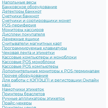
Напольные весы
Банковское оборудование
Детекторы банкнот
Счетчики банкнот
Счетчики и сортировщики монет
POS-периферия
Мониторы кассиров
Дисплеи покупателя
Денежные ящики
Считыватели магнитных карт
Программируемые клавиатуры
Чековая лента и этикетки
Кассовые компьютеры и моноблоки
Кассовые POS моноблоки
Кассовые POS компьютеры
Дополнительные мониторы к POS-терминалам
Прочее оборудование
Для работы с КЭП(ЭЦП) и регистрации Онлайн
касс
Намотчики этикеток
Принтеры браслетов
Ручные аппликаторы этикеток
Прайс-чекеры
Принтеры чеков