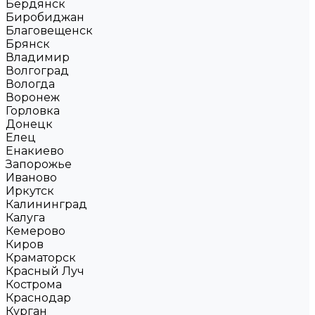
Бердянск
Биробиджан
Благовещенск
Брянск
Владимир
Волгоград
Вологда
Воронеж
Горловка
Донецк
Елец
Енакиево
Запорожье
Иваново
Иркутск
Калининград
Калуга
Кемерово
Киров
Краматорск
Красный Луч
Кострома
Краснодар
Курган