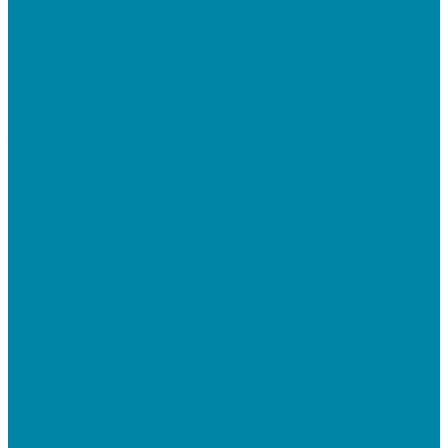
маркировки
СБИС
Установка и настройка СБИС Электронная
отчетность
Подключение дополнительного абонента в
системе
Подключение к ЕГАИС АЛКОГОЛЬ
Тендерное сопровождение
Регистрация в ЕИС (ЕРУЗ)
Сопровождение торговых процедур
Оформление банковских гарантий
Электронная подпись
Установка и настройка ПО для работы с ЭП
Регистрация на торговой площадке/госпортале
Настройка и регистрация на портале ФГИС ЦС
SABY (СБИС)
SabyReport: Отчетность через интернет
SabyDocs: Электронный документооборот
SabyTrade: Поиск торгов и закупок
SabyBu: Бухгалтерия и учет
SabyProfile: Всё о компаниях и владельцах
SabyRetail: Автоматизация магазинов и
ресторанов