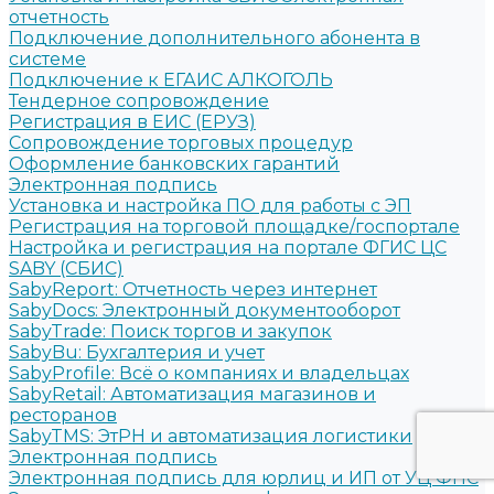
отчетность
Подключение дополнительного абонента в
системе
Подключение к ЕГАИС АЛКОГОЛЬ
Тендерное сопровождение
Регистрация в ЕИС (ЕРУЗ)
Сопровождение торговых процедур
Оформление банковских гарантий
Электронная подпись
Установка и настройка ПО для работы с ЭП
Регистрация на торговой площадке/госпортале
Настройка и регистрация на портале ФГИС ЦС
SABY (СБИС)
SabyReport: Отчетность через интернет
SabyDocs: Электронный документооборот
SabyTrade: Поиск торгов и закупок
SabyBu: Бухгалтерия и учет
SabyProfile: Всё о компаниях и владельцах
SabyRetail: Автоматизация магазинов и
ресторанов
SabyTMS: ЭтРН и автоматизация логистики
Электронная подпись
Электронная подпись для юрлиц и ИП от УЦ ФНС