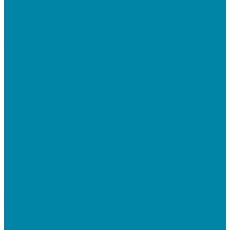
СбиС для магазина
ПО для складского учета
1C Розница
1С Управление торговлей
СбиС торговля, закупки и складской учет
ПО для терминалов сбора данных
DataMobile
Mobile SMARTS: ЕГАИС 3
Mobile SMARTS: Склад 15
ПО на базе решений 1С
Электронная отчетность и документооборот (ЭДО)
Услуги
Онлайн-кассы
Установка и замена фискальных накопителей
(ФН)
Подключение к Оператору фискальных данных
(ОФД)
Регистрация ККТ в ФНС России
Торговля и склад
Автоматизация розничной торговли
Автоматизация кафе и ресторанов
Автоматизация сферы услуг
Маркировка товаров
&quot;Честный знак&quot;: подключение к