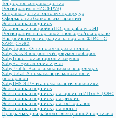
Тендерное сопровождение
Регистрация в ЕИС (ЕРУЗ)
Сопровождение торговых процедур
Оформление банковских гарантий
Электронная подпись
Установка и настройка ПО для работы с ЭП
Регистрация на торговой площадке/госпортале
Настройка и регистрация на портале ФГИС ЦС
SABY (СБИС)
SabyReport: Отчетность через интернет
SabyDocs: Электронный документооборот
SabyTrade: Поиск торгов и закупок
SabyBu: Бухгалтерия и учет
SabyProfile: Всё о компаниях и владельцах
SabyRetail: Автоматизация магазинов и
ресторанов
SabyTMS: ЭтРН и автоматизация логистики
Электронная подпись
Электронная подпись для юрлиц и ИП от УЦ ФНС
Электронная подпись для физлиц
Электронная подпись для ГосПорталов
Электронная подпись для торгов
Программы для работы с электронной подписью