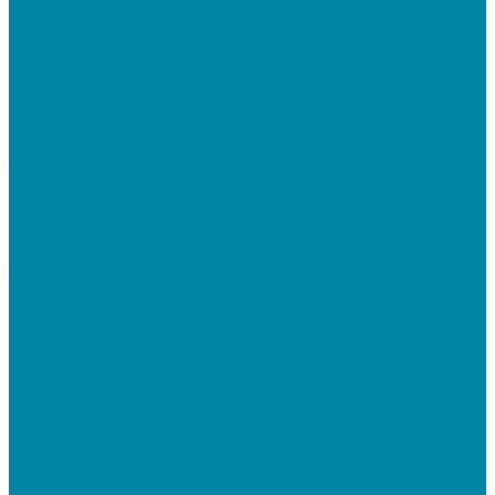
Сканеры штрихкодов 2D
Проводные сканеры
Беспроводные сканеры
Стационарные сканеры
Принтеры этикеток
Бюджетные термопринтеры
Профессиональные термотрансферные принтеры
Промышленные принтеры
Терминалы сбора данных (ТСД)
Бюджетные ТСД
Профессиональные ТСД
Промышленные ТСД
Электронные весы
Торговые весы
Фасовочные весы с печатью этикеток
Напольные весы
Банковское оборудование
Детекторы банкнот
Счетчики банкнот
Счетчики и сортировщики монет
POS-периферия
Мониторы кассиров
Дисплеи покупателя