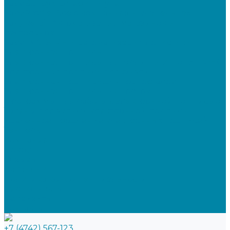
SabyBu: Бухгалтерия и учет
SabyProfile: Всё о компаниях и владельцах
SabyRetail: Автоматизация магазинов и
ресторанов
SabyTMS: ЭтРН и автоматизация логистики
Электронная подпись
Электронная подпись для юрлиц и ИП от УЦ ФНС
Электронная подпись для физлиц
Электронная подпись для ГосПорталов
Электронная подпись для торгов
Программы для работы с электронной подписью
Токены для записи электронной подписи
Удаленное продление электронных подписей
Тендеры
Компания
Новости
Отзывы
Вакансии
Политика конфиденциальности
Сертификаты
Реквизиты
Контакты
+7 (4742) 567-123