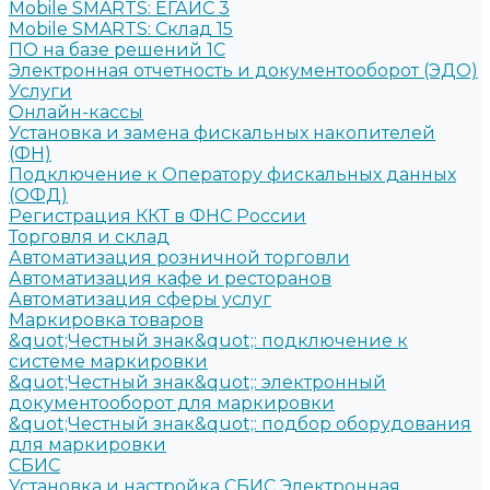
Mobile SMARTS: ЕГАИС 3
Mobile SMARTS: Склад 15
ПО на базе решений 1С
Электронная отчетность и документооборот (ЭДО)
Услуги
Онлайн-кассы
Установка и замена фискальных накопителей
(ФН)
Подключение к Оператору фискальных данных
(ОФД)
Регистрация ККТ в ФНС России
Торговля и склад
Автоматизация розничной торговли
Автоматизация кафе и ресторанов
Автоматизация сферы услуг
Маркировка товаров
&quot;Честный знак&quot;: подключение к
системе маркировки
&quot;Честный знак&quot;: электронный
документооборот для маркировки
&quot;Честный знак&quot;: подбор оборудования
для маркировки
СБИС
Установка и настройка СБИС Электронная