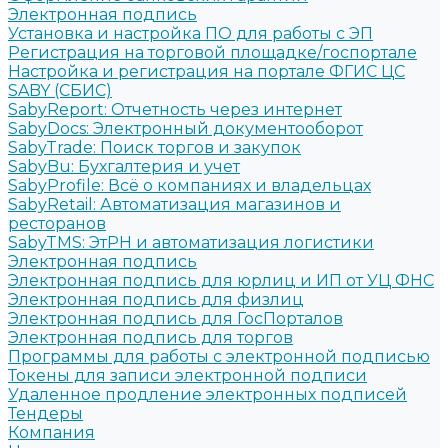
Электронная подпись
Установка и настройка ПО для работы с ЭП
Регистрация на торговой площадке/госпортале
Настройка и регистрация на портале ФГИС ЦС
SABY (СБИС)
SabyReport: Отчетность через интернет
SabyDocs: Электронный документооборот
SabyTrade: Поиск торгов и закупок
SabyBu: Бухгалтерия и учет
SabyProfile: Всё о компаниях и владельцах
SabyRetail: Автоматизация магазинов и
ресторанов
SabyTMS: ЭтРН и автоматизация логистики
Электронная подпись
Электронная подпись для юрлиц и ИП от УЦ ФНС
Электронная подпись для физлиц
Электронная подпись для ГосПорталов
Электронная подпись для торгов
Программы для работы с электронной подписью
Токены для записи электронной подписи
Удаленное продление электронных подписей
Тендеры
Компания