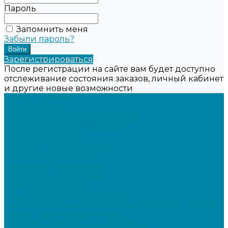
Пароль
Запомнить меня
Забыли пароль?
Зарегистрироваться
После регистрации на сайте вам будет доступно
отслеживание состояния заказов, личный кабинет
и другие новые возможности
Каталог товаров
Онлайн-кассы
Смарт-терминалы (сенсорные)
Фискальные регистраторы
Кнопочные кассы
Сканеры штрихкодов 2D
Проводные сканеры
Беспроводные сканеры
Стационарные сканеры
Принтеры этикеток
Бюджетные термопринтеры
Профессиональные термотрансферные принтеры
Промышленные принтеры
Терминалы сбора данных (ТСД)