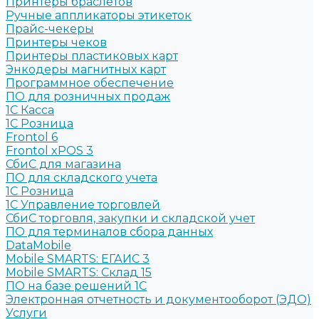
Принтеры браслетов
Ручные аппликаторы этикеток
Прайс-чекеры
Принтеры чеков
Принтеры пластиковых карт
Энкодеры магнитных карт
Программное обеспечение
ПО для розничных продаж
1C Касса
1С Розница
Frontol 6
Frontol xPOS 3
СбиС для магазина
ПО для складского учета
1C Розница
1С Управление торговлей
СбиС торговля, закупки и складской учет
ПО для терминалов сбора данных
DataMobile
Mobile SMARTS: ЕГАИС 3
Mobile SMARTS: Склад 15
ПО на базе решений 1С
Электронная отчетность и документооборот (ЭДО)
Услуги