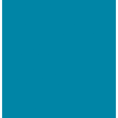
Чековая лента и этикетки
Кассовые компьютеры и моноблоки
Кассовые POS моноблоки
Кассовые POS компьютеры
Дополнительные мониторы к POS-терминалам
Прочее оборудование
Для работы с КЭП(ЭЦП) и регистрации Онлайн
касс
Намотчики этикеток
Принтеры браслетов
Ручные аппликаторы этикеток
Прайс-чекеры
Принтеры чеков
Принтеры пластиковых карт
Энкодеры магнитных карт
Программное обеспечение
ПО для розничных продаж
1C Касса
1С Розница
Frontol 6
Frontol xPOS 3
СбиС для магазина
ПО для складского учета