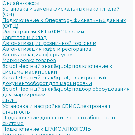
Онлайн-кассы
Установка и замена фискальных накопителей
(ФН)
Подключение к Оператору фискальных данных
(ОФД)
Регистрация ККТ в ФНС России
Торговля и склад
Автоматизация розничной торговли
Автоматизация кафе и ресторанов
Автоматизация сферы услуг
Маркировка товаров
&quot;Честный знак&quot;: подключение к
системе маркировки
&quot;Честный знак&quot;: электронный
документооборот для маркировки
&quot;Честный знак&quot;: подбор оборудования
для маркировки
СБИС
Установка и настройка СБИС Электронная
отчетность
Подключение дополнительного абонента в
системе
Подключение к ЕГАИС АЛКОГОЛЬ
Тендерное сопровождение