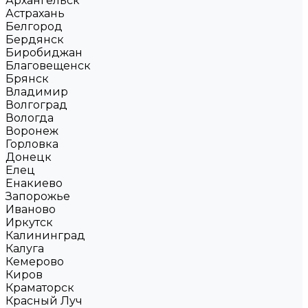
Архангельск
Астрахань
Белгород
Бердянск
Биробиджан
Благовещенск
Брянск
Владимир
Волгоград
Вологда
Воронеж
Горловка
Донецк
Елец
Енакиево
Запорожье
Иваново
Иркутск
Калининград
Калуга
Кемерово
Киров
Краматорск
Красный Луч