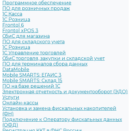
Программное обеспечение
ПО для розничных продаж
1C Касса
1С Розница
Frontol 6
Frontol xPOS 3
СбиС для магазина
ПО для складского учета
1C Розница
1С Управление торговлей
СбиС торговля, закупки и складской учет
ПО для терминалов сбора данных
DataMobile
Mobile SMARTS: ЕГАИС 3
Mobile SMARTS: Склад 15
ПО на базе решений 1С
Электронная отчетность и документооборот (ЭДО)
Услуги
Онлайн-кассы
Установка и замена фискальных накопителей
(ФН)
Подключение к Оператору фискальных данных
(ОФД)
Регистрация ККТ в ФНС России