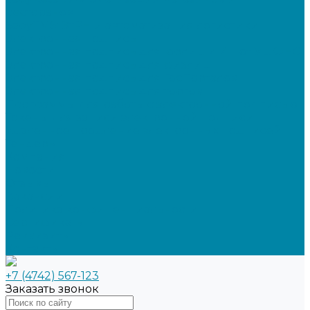
ресторанов
SabyTMS: ЭтРН и автоматизация логистики
Электронная подпись
Электронная подпись для юрлиц и ИП от УЦ ФНС
Электронная подпись для физлиц
Электронная подпись для ГосПорталов
Электронная подпись для торгов
Программы для работы с электронной подписью
Токены для записи электронной подписи
Удаленное продление электронных подписей
Тендеры
Компания
Новости
Отзывы
Вакансии
Политика конфиденциальности
Сертификаты
Реквизиты
Контакты
+7 (4742) 567-123
Заказать звонок