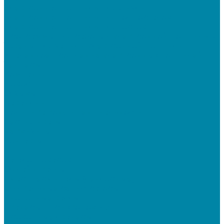
Электронная подпись для физлиц
Электронная подпись для ГосПорталов
Электронная подпись для торгов
Программы для работы с электронной подписью
Токены для записи электронной подписи
Удаленное продление электронных подписей
Тендеры
Компания
Новости
Отзывы
Вакансии
Политика конфиденциальности
Сертификаты
Реквизиты
Контакты
...
Каталог товаров
Онлайн-кассы
Смарт-терминалы (сенсорные)
Фискальные регистраторы
Кнопочные кассы
Сканеры штрихкодов 2D
Проводные сканеры