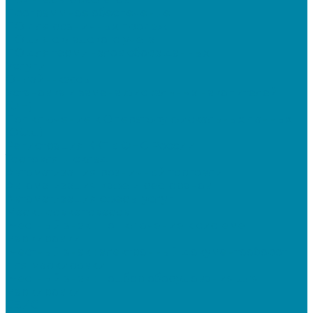
Программное обеспечение
ПО для розничных продаж
ПО для складского учета
ПО для терминалов сбора данных
Услуги
Онлайн-кассы
Установка и замена фискальных накопителей
(ФН)
Подключение к Оператору фискальных данных
(ОФД)
Регистрация ККТ в ФНС России
Торговля и склад
Автоматизация розничной торговли
Автоматизация кафе и ресторанов
Автоматизация сферы услуг
Маркировка товаров
"Честный знак": подключение к системе
маркировки
"Честный знак": электронный документооборот
для маркировки
"Честный знак": подбор оборудования для
маркировки
СБИС