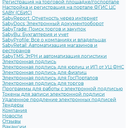
Регистрация на торговой площадке/госпортале
Настройка и регистрация на портале ФГИС ЦС
SABY (СБИС)
SabyReport: Отчетность через интернет
SabyDocs: Электронный документооборот
SabyTrade: Поиск торгов и закупок
SabyBu: Бухгалтерия и учет
SabyProfile: Всё о компаниях и владельцах
SabyRetail: Автоматизация магазинов и
ресторанов
SabyTMS: ЭтРН и автоматизация логистики
Электронная подпись
Электронная подпись для юрлиц и ИП от УЦ ФНС
Электронная подпись для физлиц
Электронная подпись для ГосПорталов
Электронная подпись для торгов
Программы для работы с электронной подписью
Токены для записи электронной подписи
Удаленное продление электронных подписей
Тендеры
Компания
Новости
Отзывы
Вакансии