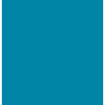
Беспроводные сканеры
Стационарные сканеры
Принтеры этикеток
Бюджетные термопринтеры
Профессиональные термотрансферные принтеры
Промышленные принтеры
Терминалы сбора данных (ТСД)
Бюджетные ТСД
Профессиональные ТСД
Промышленные ТСД
Электронные весы
Торговые весы
Фасовочные весы с печатью этикеток
Напольные весы
Банковское оборудование
Детекторы банкнот
Счетчики банкнот
Счетчики и сортировщики монет
POS-периферия
Мониторы кассиров
Дисплеи покупателя
Денежные ящики
Считыватели магнитных карт
Программируемые клавиатуры