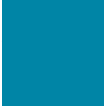
документооборот для маркировки
&quot;Честный знак&quot;: подбор оборудования
для маркировки
СБИС
Установка и настройка СБИС Электронная
отчетность
Подключение дополнительного абонента в
системе
Подключение к ЕГАИС АЛКОГОЛЬ
Тендерное сопровождение
Регистрация в ЕИС (ЕРУЗ)
Сопровождение торговых процедур
Оформление банковских гарантий
Электронная подпись
Установка и настройка ПО для работы с ЭП
Регистрация на торговой площадке/госпортале
Настройка и регистрация на портале ФГИС ЦС
SABY (СБИС)
SabyReport: Отчетность через интернет
SabyDocs: Электронный документооборот
SabyTrade: Поиск торгов и закупок
SabyBu: Бухгалтерия и учет
SabyProfile: Всё о компаниях и владельцах
SabyRetail: Автоматизация магазинов и