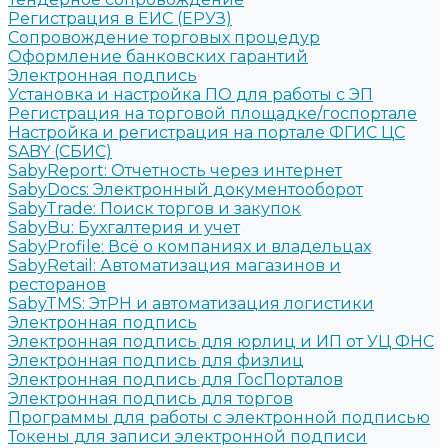
Регистрация в ЕИС (ЕРУЗ)
Сопровождение торговых процедур
Оформление банковских гарантий
Электронная подпись
Установка и настройка ПО для работы с ЭП
Регистрация на торговой площадке/госпортале
Настройка и регистрация на портале ФГИС ЦС
SABY (СБИС)
SabyReport: Отчетность через интернет
SabyDocs: Электронный документооборот
SabyTrade: Поиск торгов и закупок
SabyBu: Бухгалтерия и учет
SabyProfile: Всё о компаниях и владельцах
SabyRetail: Автоматизация магазинов и
ресторанов
SabyTMS: ЭтРН и автоматизация логистики
Электронная подпись
Электронная подпись для юрлиц и ИП от УЦ ФНС
Электронная подпись для физлиц
Электронная подпись для ГосПорталов
Электронная подпись для торгов
Программы для работы с электронной подписью
Токены для записи электронной подписи