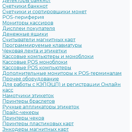
Детекторы банкнот
Счетчики банкнот
Счетчики и сортировщики монет
POS-периферия
Мониторы кассиров
Дисплеи покупателя
Денежные ящики
Считыватели магнитных карт
Программируемые клавиатуры
Чековая лента и этикетки
Кассовые компьютеры и моноблоки
Кассовые POS моноблоки
Кассовые POS компьютеры
Дополнительные мониторы к POS-терминалам
Прочее оборудование
Для работы с КЭП(ЭЦП) и регистрации Онлайн
касс
Намотчики этикеток
Принтеры браслетов
Ручные аппликаторы этикеток
Прайс-чекеры
Принтеры чеков
Принтеры пластиковых карт
Энкодеры магнитных карт