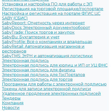
Установка и настройка ПО для работы с ЭП
Регистрация на торговой площадке/госпортале
Настройка и регистрация на портале ФГИС ЦС
SABY (СБИС)
SabyReport: Отчетность через интернет
SabyDocs: Электронный документооборот
SabyTrade: Поиск торгов и закупок
SabyBu: Бухгалтерия и учет
SabyProfile: Всё о компаниях и владельцах
SabyRetail: Автоматизация магазинов и
ресторанов
SabyTMS: ЭтРН и автоматизация логистики
Электронная подпись
Электронная подпись для юрлиц и ИП от УЦ ФНС
Электронная подпись для физлиц
Электронная подпись для ГосПорталов
Электронная подпись для торгов
Программы для работы с электронной подписью
Токены для записи электронной подписи
Удаленное продление электронных подписей
Тендеры
Компания
Новости