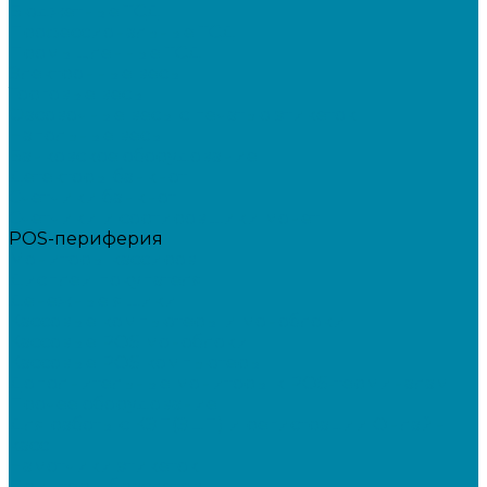
Бюджетные ТСД
Профессиональные ТСД
Промышленные ТСД
Электронные весы
Торговые весы
Фасовочные весы с печатью этикеток
Напольные весы
Банковское оборудование
Детекторы банкнот
Счетчики банкнот
Счетчики и сортировщики монет
POS-периферия
Мониторы кассиров
Дисплеи покупателя
Денежные ящики
Кассовые компьютеры и моноблоки
Кассовые POS моноблоки
Кассовые POS компьютеры
Дополнительные мониторы к POS-терминалам
Прочее оборудование
Для работы с КЭП(ЭЦП) и регистрации Онлайн
касс
Намотчики этикеток
Принтеры браслетов