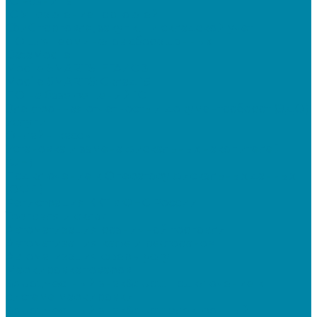
1C Розница
1С Управление торговлей
СбиС торговля, закупки и складской учет
ПО для терминалов сбора данных
DataMobile
Mobile SMARTS: ЕГАИС 3
Mobile SMARTS: Склад 15
ПО на базе решений 1С
Электронная отчетность и документооборот (ЭДО)
Услуги
Онлайн-кассы
Установка и замена фискальных накопителей
(ФН)
Подключение к Оператору фискальных данных
(ОФД)
Регистрация ККТ в ФНС России
Торговля и склад
Автоматизация розничной торговли
Автоматизация кафе и ресторанов
Автоматизация сферы услуг
Маркировка товаров
&quot;Честный знак&quot;: подключение к
системе маркировки
&quot;Честный знак&quot;: электронный