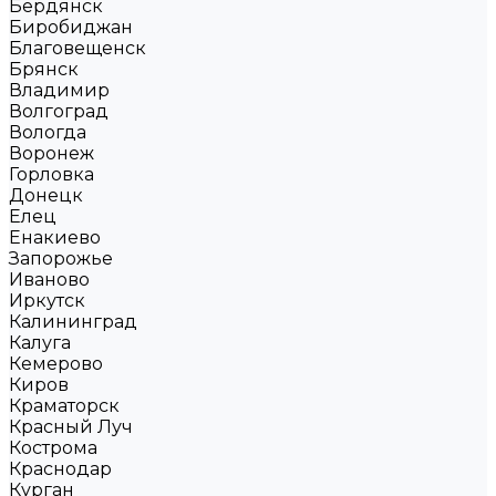
Бердянск
Биробиджан
Благовещенск
Брянск
Владимир
Волгоград
Вологда
Воронеж
Горловка
Донецк
Елец
Енакиево
Запорожье
Иваново
Иркутск
Калининград
Калуга
Кемерово
Киров
Краматорск
Красный Луч
Кострома
Краснодар
Курган