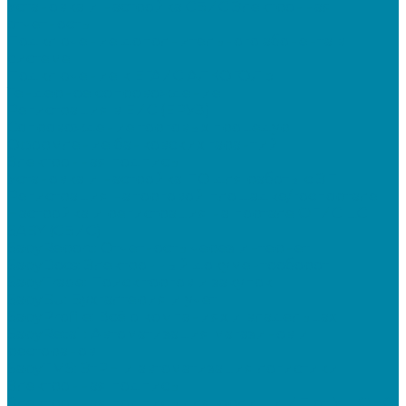
Установка и настройка СБИС Электронная
отчетность
Подключение дополнительного абонента в
системе
Подключение к ЕГАИС АЛКОГОЛЬ
Тендерное сопровождение
Регистрация в ЕИС (ЕРУЗ)
Сопровождение торговых процедур
Оформление банковских гарантий
Электронная подпись
Установка и настройка ПО для работы с ЭП
Регистрация на торговой площадке/госпортале
Настройка и регистрация на портале ФГИС ЦС
SABY (СБИС)
SabyReport: Отчетность через интернет
SabyDocs: Электронный документооборот
SabyTrade: Поиск торгов и закупок
SabyBu: Бухгалтерия и учет
SabyProfile: Всё о компаниях и владельцах
SabyRetail: Автоматизация магазинов и
ресторанов
SabyTMS: ЭтРН и автоматизация логистики
Электронная подпись
Электронная подпись для юрлиц и ИП от УЦ ФНС