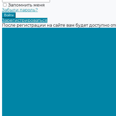
Запомнить меня
Забыли пароль?
Зарегистрироваться
После регистрации на сайте вам будет доступно о
...
Каталог товаров
Онлайн-кассы
Смарт-терминалы (сенсорные)
Фискальные регистраторы
Кнопочные кассы
Сканеры штрихкодов 2D
Проводные сканеры
Беспроводные сканеры
Стационарные сканеры
Принтеры этикеток
Бюджетные термопринтеры
Профессиональные термотрансферные принтеры
Промышленные принтеры
Терминалы сбора данных (ТСД)
Бюджетные ТСД
Профессиональные ТСД
Промышленные ТСД