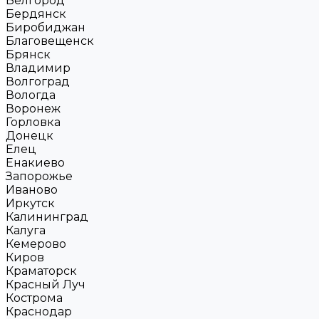
Белгород
Бердянск
Биробиджан
Благовещенск
Брянск
Владимир
Волгоград
Вологда
Воронеж
Горловка
Донецк
Елец
Енакиево
Запорожье
Иваново
Иркутск
Калининград
Калуга
Кемерово
Киров
Краматорск
Красный Луч
Кострома
Краснодар