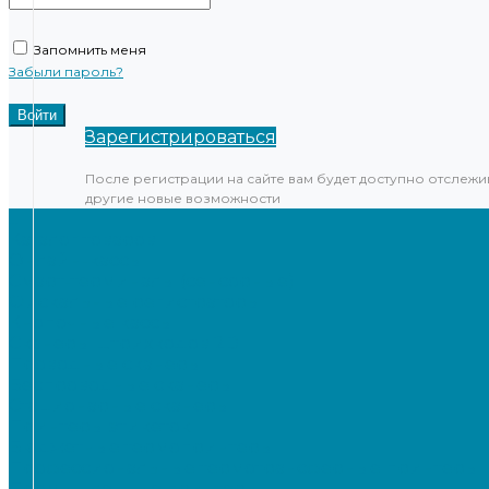
Запомнить меня
Забыли пароль?
Зарегистрироваться
После регистрации на сайте вам будет доступно отслежи
другие новые возможности
...
Каталог товаров
Онлайн-кассы
Смарт-терминалы (сенсорные)
Фискальные регистраторы
Кнопочные кассы
Сканеры штрихкодов 2D
Проводные сканеры
Беспроводные сканеры
Стационарные сканеры
Принтеры этикеток
Бюджетные термопринтеры
Профессиональные термотрансферные принтеры
Промышленные принтеры