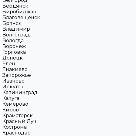
Белгород
Бердянск
Биробиджан
Благовещенск
Брянск
Владимир
Волгоград
Вологда
Воронеж
Горловка
Донецк
Елец
Енакиево
Запорожье
Иваново
Иркутск
Калининград
Калуга
Кемерово
Киров
Краматорск
Красный Луч
Кострома
Краснодар