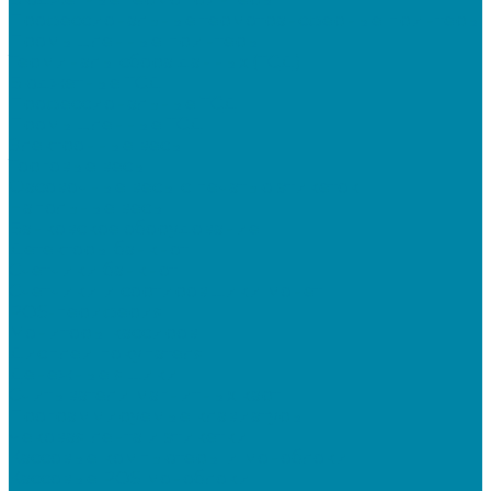
Профессиональные термотрансферные принтеры
Промышленные принтеры
Терминалы сбора данных (ТСД)
Бюджетные ТСД
Профессиональные ТСД
Промышленные ТСД
Электронные весы
Торговые весы
Фасовочные весы с печатью этикеток
Напольные весы
Банковское оборудование
Детекторы банкнот
Счетчики банкнот
Счетчики и сортировщики монет
POS-периферия
Мониторы кассиров
Дисплеи покупателя
Денежные ящики
Считыватели магнитных карт
Программируемые клавиатуры
Чековая лента и этикетки
Кассовые компьютеры и моноблоки
Кассовые POS моноблоки