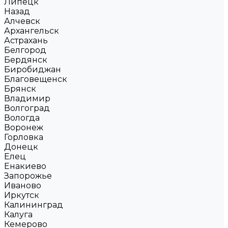
Липецк
Назад
Алчевск
Архангельск
Астрахань
Белгород
Бердянск
Биробиджан
Благовещенск
Брянск
Владимир
Волгоград
Вологда
Воронеж
Горловка
Донецк
Елец
Енакиево
Запорожье
Иваново
Иркутск
Калининград
Калуга
Кемерово