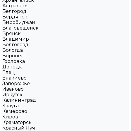
Архангельск
Астрахань
Белгород
Бердянск
Биробиджан
Благовещенск
Брянск
Владимир
Волгоград
Вологда
Воронеж
Горловка
Донецк
Елец
Енакиево
Запорожье
Иваново
Иркутск
Калининград
Калуга
Кемерово
Киров
Краматорск
Красный Луч