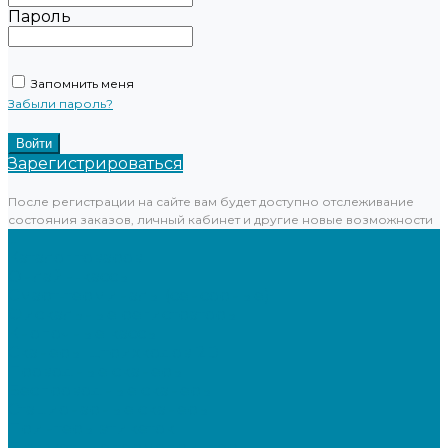
Пароль
Запомнить меня
Забыли пароль?
Зарегистрироваться
После регистрации на сайте вам будет доступно отслеживание
состояния заказов, личный кабинет и другие новые возможности
...
Каталог товаров
Онлайн-кассы
Смарт-терминалы (сенсорные)
Фискальные регистраторы
Кнопочные кассы
Сканеры штрихкодов 2D
Проводные сканеры
Беспроводные сканеры
Стационарные сканеры
Принтеры этикеток
Бюджетные термопринтеры