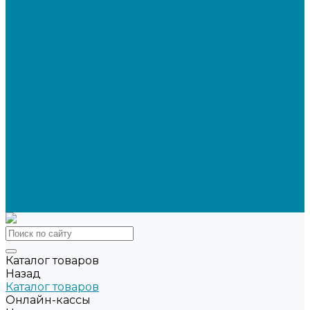
Электронная подпись для юрлиц и ИП от УЦ ФНС
Электронная подпись для физлиц
Электронная подпись для ГосПорталов
Электронная подпись для торгов
Программы для работы с электронной подписью
Токены для записи электронной подписи
Удаленное продление электронных подписей
Тендеры
Компания
Новости
Отзывы
Вакансии
Политика конфиденциальности
Сертификаты
Реквизиты
Контакты
Каталог товаров
Назад
Каталог товаров
Онлайн-кассы