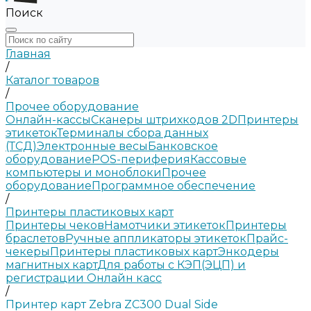
Поиск
Главная
/
Каталог товаров
/
Прочее оборудование
Онлайн-кассы
Сканеры штрихкодов 2D
Принтеры
этикеток
Терминалы сбора данных
(ТСД)
Электронные весы
Банковское
оборудование
POS-периферия
Кассовые
компьютеры и моноблоки
Прочее
оборудование
Программное обеспечение
/
Принтеры пластиковых карт
Принтеры чеков
Намотчики этикеток
Принтеры
браслетов
Ручные аппликаторы этикеток
Прайс-
чекеры
Принтеры пластиковых карт
Энкодеры
магнитных карт
Для работы с КЭП(ЭЦП) и
регистрации Онлайн касс
/
Принтер карт Zebra ZC300 Dual Side