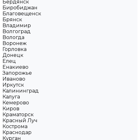
Бердянск
Биробиджан
Благовещенск
Брянск
Владимир
Волгоград
Вологда
Воронеж
Горловка
Донецк
Елец
Енакиево
Запорожье
Иваново
Иркутск
Калининград
Калуга
Кемерово
Киров
Краматорск
Красный Луч
Кострома
Краснодар
Курган