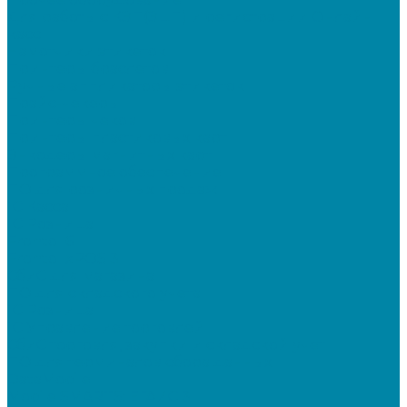
Для работы с КЭП(ЭЦП) и регистрации Онлайн
касс
Намотчики этикеток
Принтеры браслетов
Ручные аппликаторы этикеток
Прайс-чекеры
Принтеры чеков
Принтеры пластиковых карт
Энкодеры магнитных карт
Программное обеспечение
ПО для розничных продаж
1C Касса
1С Розница
Frontol 6
Frontol xPOS 3
СбиС для магазина
ПО для складского учета
1C Розница
1С Управление торговлей
СбиС торговля, закупки и складской учет
ПО для терминалов сбора данных
DataMobile
Mobile SMARTS: ЕГАИС 3