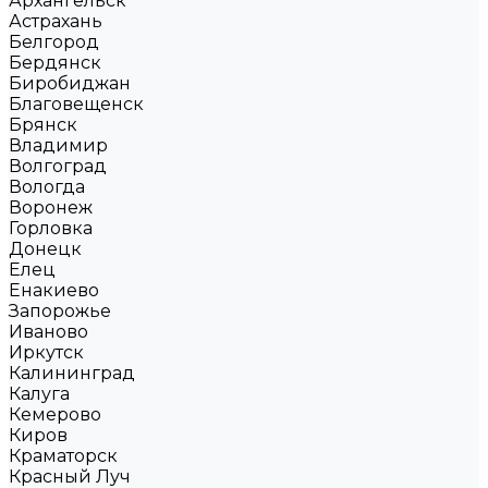
Архангельск
Астрахань
Белгород
Бердянск
Биробиджан
Благовещенск
Брянск
Владимир
Волгоград
Вологда
Воронеж
Горловка
Донецк
Елец
Енакиево
Запорожье
Иваново
Иркутск
Калининград
Калуга
Кемерово
Киров
Краматорск
Красный Луч