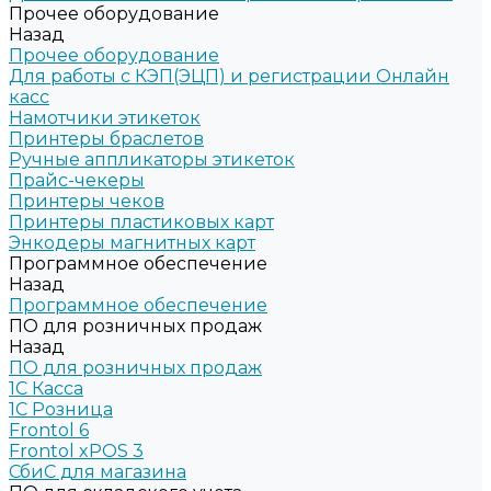
Прочее оборудование
Назад
Прочее оборудование
Для работы с КЭП(ЭЦП) и регистрации Онлайн
касс
Намотчики этикеток
Принтеры браслетов
Ручные аппликаторы этикеток
Прайс-чекеры
Принтеры чеков
Принтеры пластиковых карт
Энкодеры магнитных карт
Программное обеспечение
Назад
Программное обеспечение
ПО для розничных продаж
Назад
ПО для розничных продаж
1C Касса
1С Розница
Frontol 6
Frontol xPOS 3
СбиС для магазина