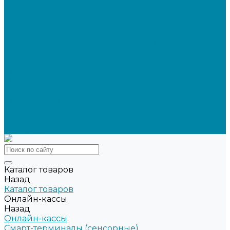
Электронная подпись для ГосПорталов
Электронная подпись для торгов
Программы для работы с электронной подписью
Токены для записи электронной подписи
Удаленное продление электронных подписей
Тендеры
Компания
Новости
Отзывы
Вакансии
Политика конфиденциальности
Сертификаты
Реквизиты
Контакты
Каталог товаров
Назад
Каталог товаров
Онлайн-кассы
Назад
Онлайн-кассы
Смарт-терминалы (сенсорные)