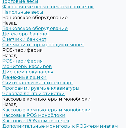
Торговые весы
Фасовочные весы с печатью этикеток
Напольные весы
Банковское оборудование
Назад
Банковское оборудование
Детекторы банкнот
Счетчики банкнот
Счетчики и сортировщики монет
POS-периферия
Назад
POS-периферия
Мониторы кассиров
Дисплеи покупателя
Денежные ящики
Считыватели магнитных карт
Программируемые клавиатуры
Чековая лента и этикетки
Кассовые компьютеры и моноблоки
Назад
Кассовые компьютеры и моноблоки
Кассовые POS моноблоки
Кассовые POS компьютеры
Дополнительные мониторы к POS-терминалам