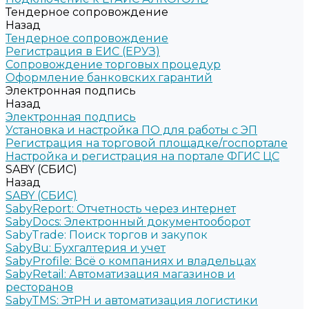
Тендерное сопровождение
Назад
Тендерное сопровождение
Регистрация в ЕИС (ЕРУЗ)
Сопровождение торговых процедур
Оформление банковских гарантий
Электронная подпись
Назад
Электронная подпись
Установка и настройка ПО для работы с ЭП
Регистрация на торговой площадке/госпортале
Настройка и регистрация на портале ФГИС ЦС
SABY (СБИС)
Назад
SABY (СБИС)
SabyReport: Отчетность через интернет
SabyDocs: Электронный документооборот
SabyTrade: Поиск торгов и закупок
SabyBu: Бухгалтерия и учет
SabyProfile: Всё о компаниях и владельцах
SabyRetail: Автоматизация магазинов и
ресторанов
SabyTMS: ЭтРН и автоматизация логистики