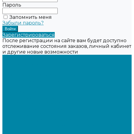
Пароль
Запомнить меня
Забыли пароль?
Зарегистрироваться
После регистрации на сайте вам будет доступно
отслеживание состояния заказов, личный кабинет
и другие новые возможности
...
Каталог товаров
Онлайн-кассы
Смарт-терминалы (сенсорные)
Фискальные регистраторы
Кнопочные кассы
Сканеры штрихкодов 2D
Проводные сканеры
Беспроводные сканеры
Стационарные сканеры
Принтеры этикеток
Бюджетные термопринтеры
Профессиональные термотрансферные принтеры
Промышленные принтеры