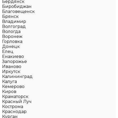
Бердянск
Биробиджан
Благовещенск
Брянск
Владимир
Волгоград
Вологда
Воронеж
Горловка
Донецк
Елец
Енакиево
Запорожье
Иваново
Иркутск
Калининград
Калуга
Кемерово
Киров
Краматорск
Красный Луч
Кострома
Краснодар
Курган