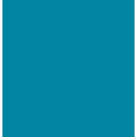
Терминалы сбора данных (ТСД)
Бюджетные ТСД
Профессиональные ТСД
Промышленные ТСД
Электронные весы
Торговые весы
Фасовочные весы с печатью этикеток
Напольные весы
Банковское оборудование
Детекторы банкнот
Счетчики банкнот
Счетчики и сортировщики монет
POS-периферия
Мониторы кассиров
Дисплеи покупателя
Денежные ящики
Считыватели магнитных карт
Программируемые клавиатуры
Чековая лента и этикетки
Кассовые компьютеры и моноблоки
Кассовые POS моноблоки
Кассовые POS компьютеры
Дополнительные мониторы к POS-терминалам
Прочее оборудование