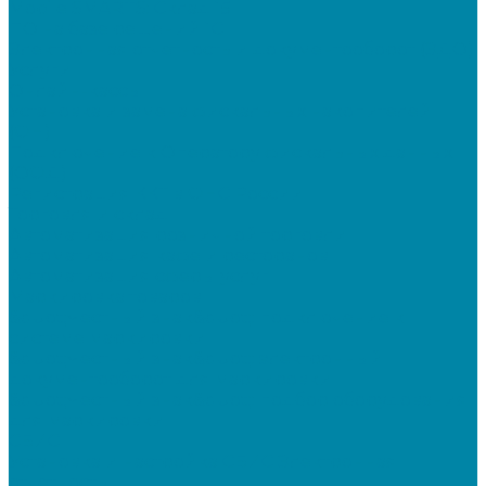
Mobile SMARTS: Склад 15
ПО на базе решений 1С
Электронная отчетность и документооборот (ЭДО)
Услуги
Онлайн-кассы
Установка и замена фискальных накопителей
(ФН)
Подключение к Оператору фискальных данных
(ОФД)
Регистрация ККТ в ФНС России
Торговля и склад
Автоматизация розничной торговли
Автоматизация кафе и ресторанов
Автоматизация сферы услуг
Маркировка товаров
&quot;Честный знак&quot;: подключение к
системе маркировки
&quot;Честный знак&quot;: электронный
документооборот для маркировки
&quot;Честный знак&quot;: подбор оборудования
для маркировки
СБИС
Установка и настройка СБИС Электронная
отчетность