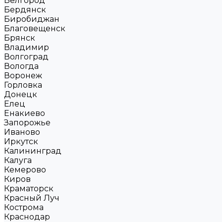
Белгород
Бердянск
Биробиджан
Благовещенск
Брянск
Владимир
Волгоград
Вологда
Воронеж
Горловка
Донецк
Елец
Енакиево
Запорожье
Иваново
Иркутск
Калининград
Калуга
Кемерово
Киров
Краматорск
Красный Луч
Кострома
Краснодар