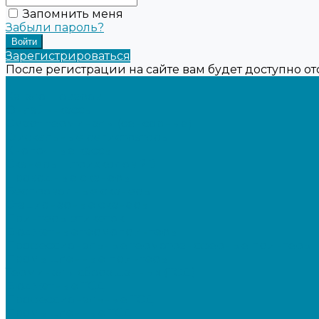
Запомнить меня
Забыли пароль?
Зарегистрироваться
После регистрации на сайте вам будет доступно о
...
Каталог товаров
Онлайн-кассы
Смарт-терминалы (сенсорные)
Фискальные регистраторы
Кнопочные кассы
Сканеры штрихкодов 2D
Проводные сканеры
Беспроводные сканеры
Стационарные сканеры
Принтеры этикеток
Бюджетные термопринтеры
Профессиональные термотрансферные принтеры
Промышленные принтеры
Терминалы сбора данных (ТСД)
Бюджетные ТСД
Профессиональные ТСД
Промышленные ТСД