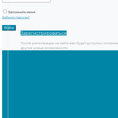
Запомнить меня
Забыли пароль?
Зарегистрироваться
После регистрации на сайте вам будет доступно отслежи
другие новые возможности
Каталог товаров
Онлайн-кассы
Смарт-терминалы (сенсорные)
Фискальные регистраторы
Кнопочные кассы
Сканеры штрихкодов 2D
Проводные сканеры
Беспроводные сканеры
Стационарные сканеры
Принтеры этикеток
Бюджетные термопринтеры
Профессиональные термотрансферные принтеры
Промышленные принтеры
Терминалы сбора данных (ТСД)