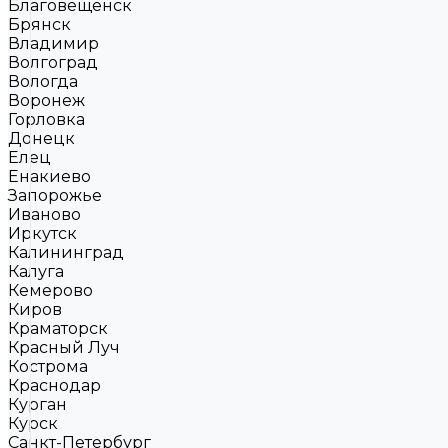
Благовещенск
Брянск
Владимир
Волгоград
Вологда
Воронеж
Горловка
Донецк
Елец
Енакиево
Запорожье
Иваново
Иркутск
Калининград
Калуга
Кемерово
Киров
Краматорск
Красный Луч
Кострома
Краснодар
Курган
Курск
Санкт-Петербург