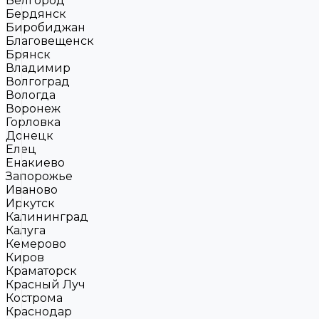
Белгород
Бердянск
Биробиджан
Благовещенск
Брянск
Владимир
Волгоград
Вологда
Воронеж
Горловка
Донецк
Елец
Енакиево
Запорожье
Иваново
Иркутск
Калининград
Калуга
Кемерово
Киров
Краматорск
Красный Луч
Кострома
Краснодар