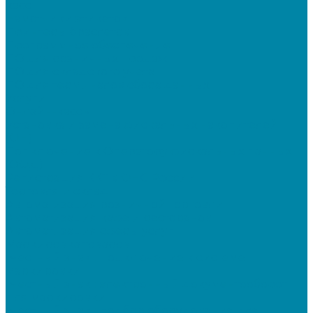
касс
Намотчики этикеток
Принтеры браслетов
Программное обеспечение
ПО для розничных продаж
ПО для складского учета
ПО для терминалов сбора данных
Услуги
Онлайн-кассы
Установка и замена фискальных накопителей
(ФН)
Подключение к Оператору фискальных данных
(ОФД)
Регистрация ККТ в ФНС России
Торговля и склад
Автоматизация розничной торговли
Автоматизация кафе и ресторанов
Автоматизация сферы услуг
Маркировка товаров
"Честный знак": подключение к системе
маркировки
"Честный знак": электронный документооборот
для маркировки
"Честный знак": подбор оборудования для