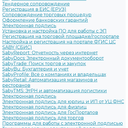
Тендерное сопровождение
Регистрация в ЕИС (ЕРУЗ)
Сопровождение торговых процедур
Оформление банковских гарантий
Электронная подпись
Установка и настройка ПО для работы с ЭП
Регистрация на торговой площадке/госпортале
Настройка и регистрация на портале ФГИС ЦС
SABY (СБИС)
SabyReport: Отчетность через интернет
SabyDocs: Электронный документооборот
SabyTrade: Поиск торгов и закупок
SabyBu: Бухгалтерия и учет
SabyProfile: Всё о компаниях и владельцах
SabyRetail: Автоматизация магазинов и
ресторанов
SabyTMS: ЭтРН и автоматизация логистики
Электронная подпись
Электронная подпись для юрлиц и ИП от УЦ ФНС
Электронная подпись для физлиц
Электронная подпись для ГосПорталов
Электронная подпись для торгов
Программы для работы с электронной подписью