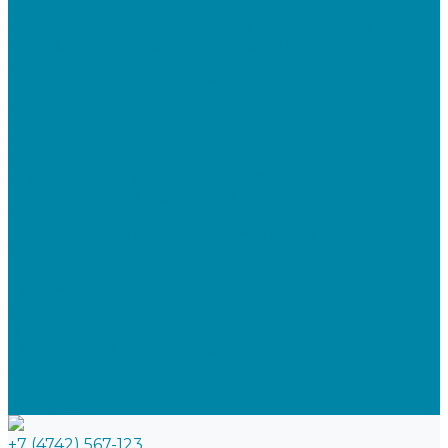
SabyBu: Бухгалтерия и учет
SabyProfile: Всё о компаниях и владельцах
SabyRetail: Автоматизация магазинов и
ресторанов
SabyTMS: ЭтРН и автоматизация логистики
Электронная подпись
Электронная подпись для юрлиц и ИП от УЦ ФНС
Электронная подпись для физлиц
Электронная подпись для ГосПорталов
Электронная подпись для торгов
Программы для работы с электронной подписью
Токены для записи электронной подписи
Удаленное продление электронных подписей
Тендеры
Компания
Новости
Отзывы
Вакансии
Политика конфиденциальности
Сертификаты
Реквизиты
Контакты
+7 (4742) 567-123