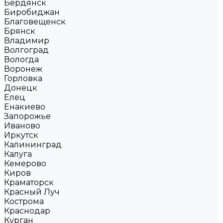
Бердянск
Биробиджан
Благовещенск
Брянск
Владимир
Волгоград
Вологда
Воронеж
Горловка
Донецк
Елец
Енакиево
Запорожье
Иваново
Иркутск
Калининград
Калуга
Кемерово
Киров
Краматорск
Красный Луч
Кострома
Краснодар
Курган