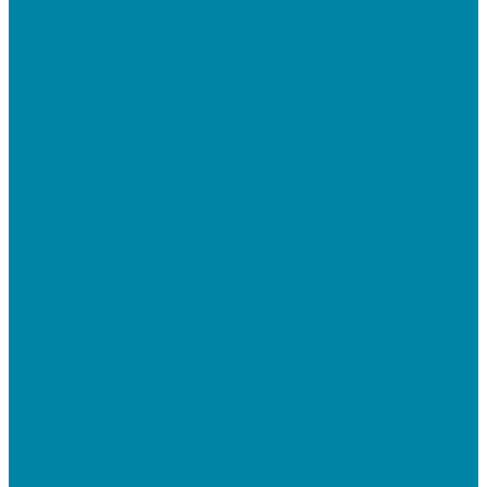
Денежные ящики
Считыватели магнитных карт
Программируемые клавиатуры
Чековая лента и этикетки
Кассовые компьютеры и моноблоки
Кассовые POS моноблоки
Кассовые POS компьютеры
Дополнительные мониторы к POS-терминалам
Прочее оборудование
Для работы с КЭП(ЭЦП) и регистрации Онлайн
касс
Намотчики этикеток
Принтеры браслетов
Ручные аппликаторы этикеток
Прайс-чекеры
Принтеры чеков
Принтеры пластиковых карт
Энкодеры магнитных карт
Программное обеспечение
ПО для розничных продаж
1C Касса
1С Розница
Frontol 6
Frontol xPOS 3