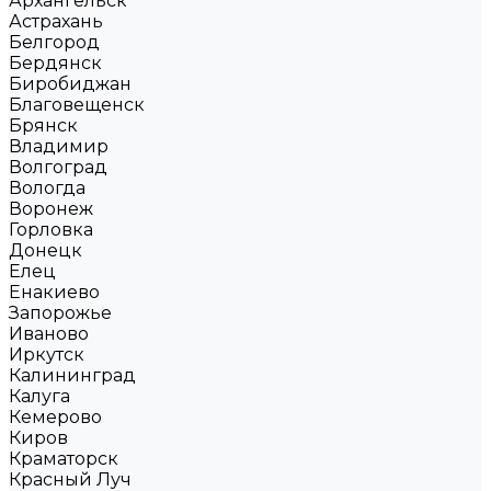
Архангельск
Астрахань
Белгород
Бердянск
Биробиджан
Благовещенск
Брянск
Владимир
Волгоград
Вологда
Воронеж
Горловка
Донецк
Елец
Енакиево
Запорожье
Иваново
Иркутск
Калининград
Калуга
Кемерово
Киров
Краматорск
Красный Луч