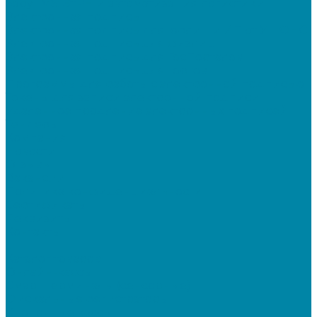
SabyTMS: ЭтРН и автоматизация логистики
Электронная подпись
Электронная подпись для юрлиц и ИП от УЦ ФНС
Электронная подпись для физлиц
Электронная подпись для ГосПорталов
Электронная подпись для торгов
Программы для работы с электронной подписью
Токены для записи электронной подписи
Удаленное продление электронных подписей
Тендеры
Компания
Новости
Отзывы
Вакансии
Политика конфиденциальности
Сертификаты
Реквизиты
Контакты
...
Каталог товаров
Онлайн-кассы
Смарт-терминалы (сенсорные)
Фискальные регистраторы
Кнопочные кассы