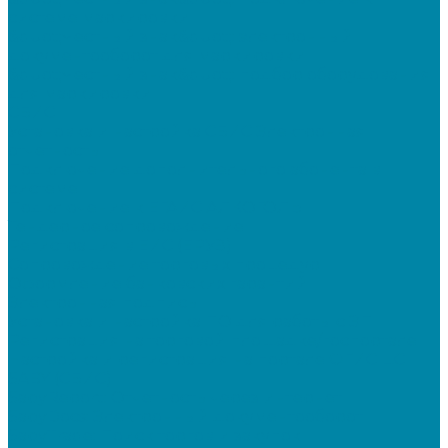
системе маркировки
&quot;Честный знак&quot;: электронный
документооборот для маркировки
&quot;Честный знак&quot;: подбор оборудования
для маркировки
СБИС
Установка и настройка СБИС Электронная
отчетность
Подключение дополнительного абонента в
системе
Подключение к ЕГАИС АЛКОГОЛЬ
Тендерное сопровождение
Регистрация в ЕИС (ЕРУЗ)
Сопровождение торговых процедур
Оформление банковских гарантий
Электронная подпись
Установка и настройка ПО для работы с ЭП
Регистрация на торговой площадке/госпортале
Настройка и регистрация на портале ФГИС ЦС
SABY (СБИС)
SabyReport: Отчетность через интернет
SabyDocs: Электронный документооборот
SabyTrade: Поиск торгов и закупок