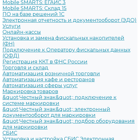
Mobile SMARTS: ЕГАИС 3
Mobile SMARTS: Склад 15
ПО на базе решений 1С
Электронная отчетность и документооборот (ЭДО)
Услуги
Онлайн-кассы
Установка и замена фискальных накопителей
(ФН)
Подключение к Оператору фискальных данных
(ОФД)
Регистрация ККТ в ФНС России
Торговля и склад
Автоматизация розничной торговли
Автоматизация кафе и ресторанов
Автоматизация сферы услуг
Маркировка товаров
&quot;Честный знак&quot;: подключение к
системе маркировки
&quot;Честный знак&quot;: электронный
документооборот для маркировки
&quot;Честный знак&quot;: подбор оборудования
для маркировки
СБИС
Установка и настройка СБИС Электронная