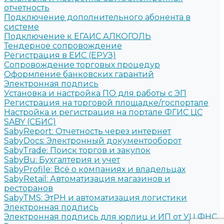
отчетность
Подключение дополнительного абонента в
системе
Подключение к ЕГАИС АЛКОГОЛЬ
Тендерное сопровождение
Регистрация в ЕИС (ЕРУЗ)
Сопровождение торговых процедур
Оформление банковских гарантий
Электронная подпись
Установка и настройка ПО для работы с ЭП
Регистрация на торговой площадке/госпортале
Настройка и регистрация на портале ФГИС ЦС
SABY (СБИС)
SabyReport: Отчетность через интернет
SabyDocs: Электронный документооборот
SabyTrade: Поиск торгов и закупок
SabyBu: Бухгалтерия и учет
SabyProfile: Всё о компаниях и владельцах
SabyRetail: Автоматизация магазинов и
ресторанов
SabyTMS: ЭтРН и автоматизация логистики
Электронная подпись
Электронная подпись для юрлиц и ИП от УЦ ФНС