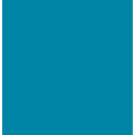
Сканеры штрихкодов 2D
Проводные сканеры
Беспроводные сканеры
Стационарные сканеры
Принтеры этикеток
Бюджетные термопринтеры
Профессиональные термотрансферные принтеры
Промышленные принтеры
Терминалы сбора данных (ТСД)
Бюджетные ТСД
Профессиональные ТСД
Промышленные ТСД
Электронные весы
Торговые весы
Фасовочные весы с печатью этикеток
Напольные весы
Банковское оборудование
Детекторы банкнот
Счетчики банкнот
Счетчики и сортировщики монет
POS-периферия
Мониторы кассиров
Дисплеи покупателя