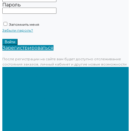
Пароль
Запомнить меня
Забыли пароль?
Зарегистрироваться
После регистрации на сайте вам будет доступно отслеживание
состояния заказов, личный кабинет и другие новые возможности
Каталог товаров
Онлайн-кассы
Смарт-терминалы (сенсорные)
Фискальные регистраторы
Кнопочные кассы
Сканеры штрихкодов 2D
Проводные сканеры
Беспроводные сканеры
Стационарные сканеры
Принтеры этикеток
Бюджетные термопринтеры
Профессиональные термотрансферные принтеры