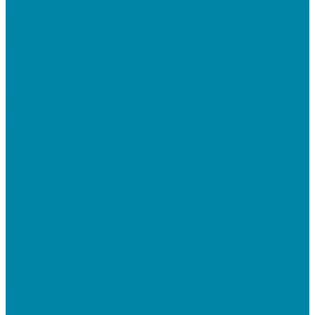
Промышленные принтеры
Терминалы сбора данных (ТСД)
Бюджетные ТСД
Профессиональные ТСД
Промышленные ТСД
Электронные весы
Торговые весы
Фасовочные весы с печатью этикеток
Напольные весы
Банковское оборудование
Детекторы банкнот
Счетчики банкнот
Счетчики и сортировщики монет
POS-периферия
Мониторы кассиров
Дисплеи покупателя
Денежные ящики
Кассовые компьютеры и моноблоки
Кассовые POS моноблоки
Кассовые POS компьютеры
Дополнительные мониторы к POS-терминалам
Прочее оборудование
Для работы с КЭП(ЭЦП) и регистрации Онлайн