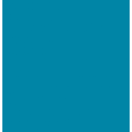
СбиС для магазина
ПО для складского учета
1C Розница
1С Управление торговлей
СбиС торговля, закупки и складской учет
ПО для терминалов сбора данных
DataMobile
Mobile SMARTS: ЕГАИС 3
Mobile SMARTS: Склад 15
ПО на базе решений 1С
Электронная отчетность и документооборот (ЭДО)
Услуги
Онлайн-кассы
Установка и замена фискальных накопителей
(ФН)
Подключение к Оператору фискальных данных
(ОФД)
Регистрация ККТ в ФНС России
Торговля и склад
Автоматизация розничной торговли
Автоматизация кафе и ресторанов
Автоматизация сферы услуг
Маркировка товаров
&quot;Честный знак&quot;: подключение к