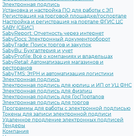
Электронная подпись
Установка и настройка ПО для работы с ЭП
Регистрация на торговой площадке/госпортале
Настройка и регистрация на портале ФГИС ЦС
SABY (СБИС)
SabyReport: Отчетность через интернет
SabyDocs: Электронный документооборот
SabyTrade: Поиск торгов и закупок
SabyBu: Бухгалтерия и учет
SabyProfile: Всё о компаниях и владельцах
SabyRetail: Автоматизация магазинов и
ресторанов
SabyTMS: ЭтРН и автоматизация логистики
Электронная подпись
Электронная подпись для юрлиц и ИП от УЦ ФНС
Электронная подпись для физлиц
Электронная подпись для ГосПорталов
Электронная подпись для торгов
Программы для работы с электронной подписью
Токены для записи электронной подписи
Удаленное продление электронных подписей
Тендеры
Компания