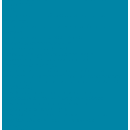
маркировки
СБИС
Установка и настройка СБИС Электронная
отчетность
Подключение дополнительного абонента в
системе
Подключение к ЕГАИС АЛКОГОЛЬ
Тендерное сопровождение
Регистрация в ЕИС (ЕРУЗ)
Сопровождение торговых процедур
Оформление банковских гарантий
Электронная подпись
Установка и настройка ПО для работы с ЭП
Регистрация на торговой площадке/госпортале
Настройка и регистрация на портале ФГИС ЦС
SABY (СБИС)
SabyReport: Отчетность через интернет
SabyDocs: Электронный документооборот
SabyTrade: Поиск торгов и закупок
SabyBu: Бухгалтерия и учет
SabyProfile: Всё о компаниях и владельцах
SabyRetail: Автоматизация магазинов и
ресторанов