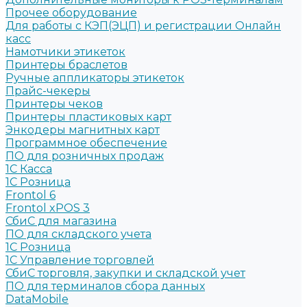
Прочее оборудование
Для работы с КЭП(ЭЦП) и регистрации Онлайн
касс
Намотчики этикеток
Принтеры браслетов
Ручные аппликаторы этикеток
Прайс-чекеры
Принтеры чеков
Принтеры пластиковых карт
Энкодеры магнитных карт
Программное обеспечение
ПО для розничных продаж
1C Касса
1С Розница
Frontol 6
Frontol xPOS 3
СбиС для магазина
ПО для складского учета
1C Розница
1С Управление торговлей
СбиС торговля, закупки и складской учет
ПО для терминалов сбора данных
DataMobile