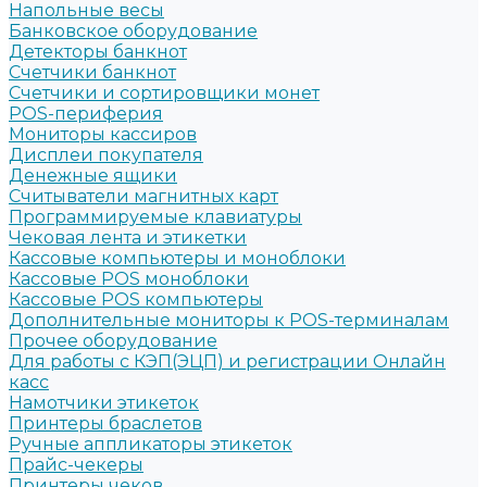
Напольные весы
Банковское оборудование
Детекторы банкнот
Счетчики банкнот
Счетчики и сортировщики монет
POS-периферия
Мониторы кассиров
Дисплеи покупателя
Денежные ящики
Считыватели магнитных карт
Программируемые клавиатуры
Чековая лента и этикетки
Кассовые компьютеры и моноблоки
Кассовые POS моноблоки
Кассовые POS компьютеры
Дополнительные мониторы к POS-терминалам
Прочее оборудование
Для работы с КЭП(ЭЦП) и регистрации Онлайн
касс
Намотчики этикеток
Принтеры браслетов
Ручные аппликаторы этикеток
Прайс-чекеры
Принтеры чеков