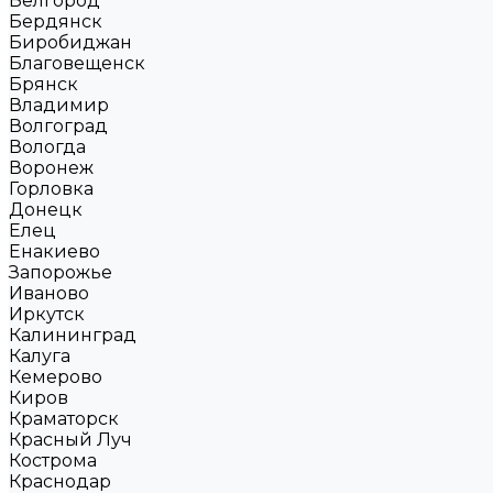
Белгород
Бердянск
Биробиджан
Благовещенск
Брянск
Владимир
Волгоград
Вологда
Воронеж
Горловка
Донецк
Елец
Енакиево
Запорожье
Иваново
Иркутск
Калининград
Калуга
Кемерово
Киров
Краматорск
Красный Луч
Кострома
Краснодар