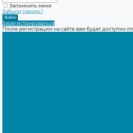
Запомнить меня
Забыли пароль?
Зарегистрироваться
После регистрации на сайте вам будет доступно о
...
Каталог товаров
Онлайн-кассы
Смарт-терминалы (сенсорные)
Фискальные регистраторы
Кнопочные кассы
Сканеры штрихкодов 2D
Проводные сканеры
Беспроводные сканеры
Стационарные сканеры
Принтеры этикеток
Бюджетные термопринтеры
Профессиональные термотрансферные принтеры
Промышленные принтеры
Терминалы сбора данных (ТСД)
Бюджетные ТСД
Профессиональные ТСД
Промышленные ТСД