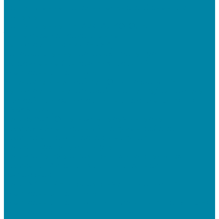
Подключение дополнительного абонента в
системе
Подключение к ЕГАИС АЛКОГОЛЬ
Тендерное сопровождение
Регистрация в ЕИС (ЕРУЗ)
Сопровождение торговых процедур
Оформление банковских гарантий
Электронная подпись
Установка и настройка ПО для работы с ЭП
Регистрация на торговой площадке/госпортале
Настройка и регистрация на портале ФГИС ЦС
SABY (СБИС)
SabyReport: Отчетность через интернет
SabyDocs: Электронный документооборот
SabyTrade: Поиск торгов и закупок
SabyBu: Бухгалтерия и учет
SabyProfile: Всё о компаниях и владельцах
SabyRetail: Автоматизация магазинов и
ресторанов
SabyTMS: ЭтРН и автоматизация логистики
Электронная подпись
Электронная подпись для юрлиц и ИП от УЦ ФНС
Электронная подпись для физлиц