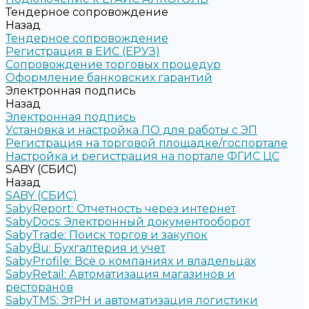
Тендерное сопровождение
Назад
Тендерное сопровождение
Регистрация в ЕИС (ЕРУЗ)
Сопровождение торговых процедур
Оформление банковских гарантий
Электронная подпись
Назад
Электронная подпись
Установка и настройка ПО для работы с ЭП
Регистрация на торговой площадке/госпортале
Настройка и регистрация на портале ФГИС ЦС
SABY (СБИС)
Назад
SABY (СБИС)
SabyReport: Отчетность через интернет
SabyDocs: Электронный документооборот
SabyTrade: Поиск торгов и закупок
SabyBu: Бухгалтерия и учет
SabyProfile: Всё о компаниях и владельцах
SabyRetail: Автоматизация магазинов и
ресторанов
SabyTMS: ЭтРН и автоматизация логистики