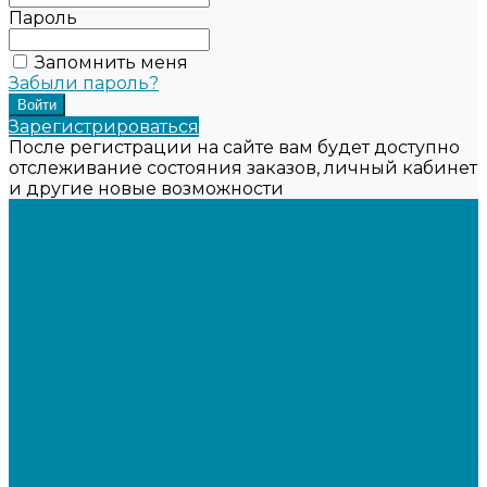
Пароль
Запомнить меня
Забыли пароль?
Зарегистрироваться
После регистрации на сайте вам будет доступно
отслеживание состояния заказов, личный кабинет
и другие новые возможности
...
Каталог товаров
Онлайн-кассы
Смарт-терминалы (сенсорные)
Фискальные регистраторы
Кнопочные кассы
Сканеры штрихкодов 2D
Проводные сканеры
Беспроводные сканеры
Стационарные сканеры
Принтеры этикеток
Бюджетные термопринтеры
Профессиональные термотрансферные принтеры
Промышленные принтеры