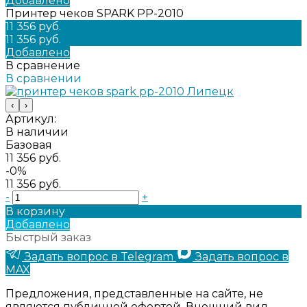
Добавлено
Принтер чеков SPARK PP-2010
11 356 руб.
11 356 руб.
Добавлено
В сравнение
В сравнении
‹
›
Артикул:
В наличии
Базовая
11 356 руб.
-0%
11 356 руб.
-
+
В корзину
Добавлено
Быстрый заказ
Задать вопрос в Telegram
Задать вопрос в
MAX
Предложения, представленные на сайте, не
являются публичной офертой. Внешний вид,