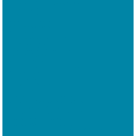
Терминалы сбора данных (ТСД)
Бюджетные ТСД
Профессиональные ТСД
Промышленные ТСД
Электронные весы
Торговые весы
Фасовочные весы с печатью этикеток
Напольные весы
Банковское оборудование
Детекторы банкнот
Счетчики банкнот
Счетчики и сортировщики монет
POS-периферия
Мониторы кассиров
Дисплеи покупателя
Денежные ящики
Считыватели магнитных карт
Программируемые клавиатуры
Чековая лента и этикетки
Кассовые компьютеры и моноблоки
Кассовые POS моноблоки
Кассовые POS компьютеры
Дополнительные мониторы к POS-терминалам
Прочее оборудование