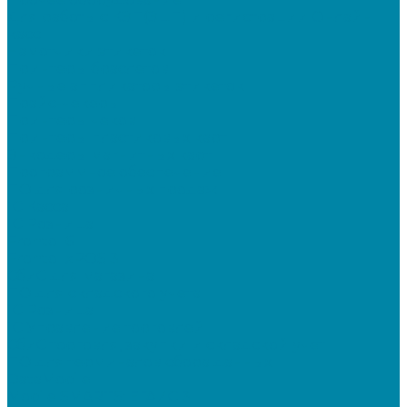
Для работы с КЭП(ЭЦП) и регистрации Онлайн
касс
Намотчики этикеток
Принтеры браслетов
Ручные аппликаторы этикеток
Прайс-чекеры
Принтеры чеков
Принтеры пластиковых карт
Энкодеры магнитных карт
Программное обеспечение
ПО для розничных продаж
1C Касса
1С Розница
Frontol 6
Frontol xPOS 3
СбиС для магазина
ПО для складского учета
1C Розница
1С Управление торговлей
СбиС торговля, закупки и складской учет
ПО для терминалов сбора данных
DataMobile
Mobile SMARTS: ЕГАИС 3