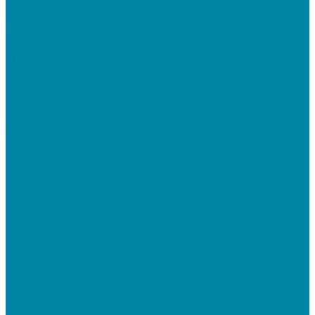
Mobile SMARTS: Склад 15
ПО на базе решений 1С
Электронная отчетность и документооборот (ЭДО)
Услуги
Онлайн-кассы
Установка и замена фискальных накопителей
(ФН)
Подключение к Оператору фискальных данных
(ОФД)
Регистрация ККТ в ФНС России
Торговля и склад
Автоматизация розничной торговли
Автоматизация кафе и ресторанов
Автоматизация сферы услуг
Маркировка товаров
&quot;Честный знак&quot;: подключение к
системе маркировки
&quot;Честный знак&quot;: электронный
документооборот для маркировки
&quot;Честный знак&quot;: подбор оборудования
для маркировки
СБИС
Установка и настройка СБИС Электронная
отчетность