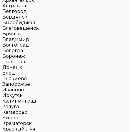
Архангельск
Астрахань
Белгород
Бердянск
Биробиджан
Благовещенск
Брянск
Владимир
Волгоград
Вологда
Воронеж
Горловка
Донецк
Елец
Енакиево
Запорожье
Иваново
Иркутск
Калининград
Калуга
Кемерово
Киров
Краматорск
Красный Луч