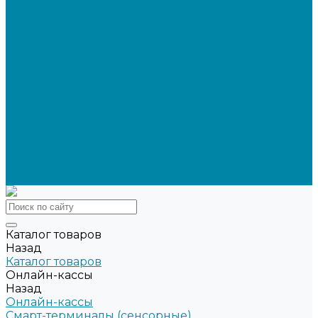
Электронная подпись для ГосПорталов
Электронная подпись для торгов
Программы для работы с электронной подписью
Токены для записи электронной подписи
Удаленное продление электронных подписей
Тендеры
Компания
Новости
Отзывы
Вакансии
Политика конфиденциальности
Сертификаты
Реквизиты
Контакты
Каталог товаров
Назад
Каталог товаров
Онлайн-кассы
Назад
Онлайн-кассы
Смарт-терминалы (сенсорные)