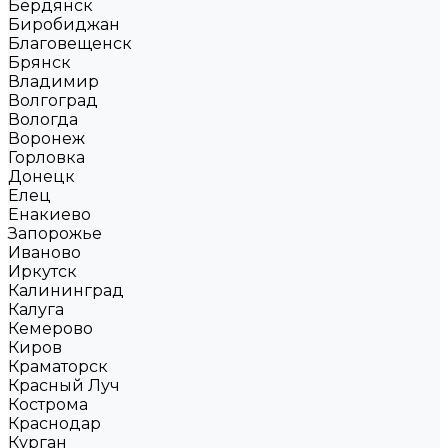
Бердянск
Биробиджан
Благовещенск
Брянск
Владимир
Волгоград
Вологда
Воронеж
Горловка
Донецк
Елец
Енакиево
Запорожье
Иваново
Иркутск
Калининград
Калуга
Кемерово
Киров
Краматорск
Красный Луч
Кострома
Краснодар
Курган