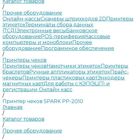
Каталог товаров
/
Прочее оборудование
Онлайн-кассы
Сканеры штрихкодов 2D
Принтеры
этикеток
Терминалы сбора данных
(ТСД)
Электронные весы
Банковское
оборудование
POS-периферия
Кассовые
компьютеры и моноблоки
Прочее
оборудование
Программное обеспечение
/
Принтеры чеков
Принтеры чеков
Намотчики этикеток
Принтеры
браслетов
Ручные аппликаторы этикеток
Прайс-
чекеры
Принтеры пластиковых карт
Энкодеры
магнитных карт
Для работы с КЭП(ЭЦП) и
регистрации Онлайн касс
/
Принтер чеков SPARK PP-2010
Главная
/
Каталог товаров
/
Прочее оборудование
/