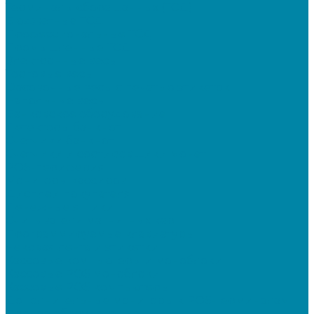
Терминалы сбора данных (ТСД)
Бюджетные ТСД
Профессиональные ТСД
Промышленные ТСД
Электронные весы
Торговые весы
Фасовочные весы с печатью этикеток
Напольные весы
Банковское оборудование
Детекторы банкнот
Счетчики банкнот
Счетчики и сортировщики монет
POS-периферия
Мониторы кассиров
Дисплеи покупателя
Денежные ящики
Считыватели магнитных карт
Программируемые клавиатуры
Чековая лента и этикетки
Кассовые компьютеры и моноблоки
Кассовые POS моноблоки
Кассовые POS компьютеры
Дополнительные мониторы к POS-терминалам
Прочее оборудование