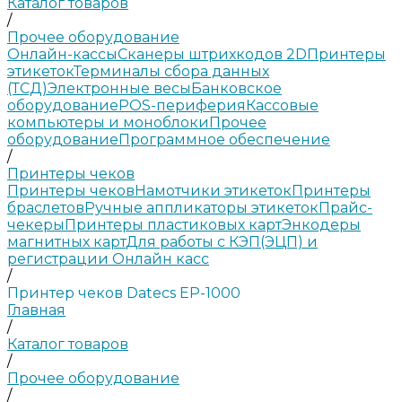
Каталог товаров
/
Прочее оборудование
Онлайн-кассы
Сканеры штрихкодов 2D
Принтеры
этикеток
Терминалы сбора данных
(ТСД)
Электронные весы
Банковское
оборудование
POS-периферия
Кассовые
компьютеры и моноблоки
Прочее
оборудование
Программное обеспечение
/
Принтеры чеков
Принтеры чеков
Намотчики этикеток
Принтеры
браслетов
Ручные аппликаторы этикеток
Прайс-
чекеры
Принтеры пластиковых карт
Энкодеры
магнитных карт
Для работы с КЭП(ЭЦП) и
регистрации Онлайн касс
/
Принтер чеков Datecs EP-1000
Главная
/
Каталог товаров
/
Прочее оборудование
/