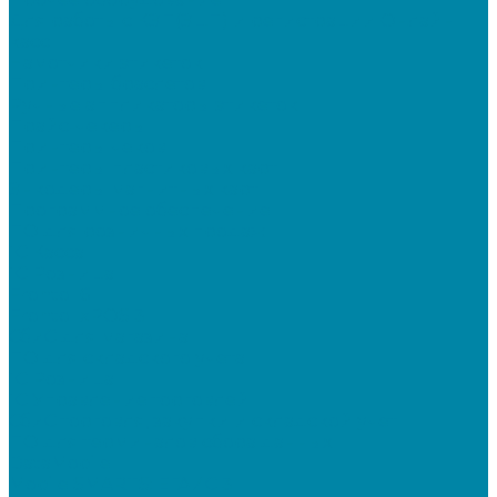
Для работы с КЭП(ЭЦП) и регистрации Онлайн
касс
Намотчики этикеток
Принтеры браслетов
Ручные аппликаторы этикеток
Прайс-чекеры
Принтеры чеков
Принтеры пластиковых карт
Энкодеры магнитных карт
Программное обеспечение
ПО для розничных продаж
1C Касса
1С Розница
Frontol 6
Frontol xPOS 3
СбиС для магазина
ПО для складского учета
1C Розница
1С Управление торговлей
СбиС торговля, закупки и складской учет
ПО для терминалов сбора данных
DataMobile
Mobile SMARTS: ЕГАИС 3