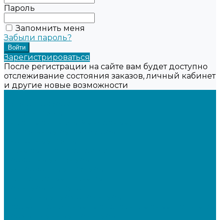
Пароль
Запомнить меня
Забыли пароль?
Зарегистрироваться
После регистрации на сайте вам будет доступно
отслеживание состояния заказов, личный кабинет
и другие новые возможности
...
Каталог товаров
Онлайн-кассы
Смарт-терминалы (сенсорные)
Фискальные регистраторы
Кнопочные кассы
Сканеры штрихкодов 2D
Проводные сканеры
Беспроводные сканеры
Стационарные сканеры
Принтеры этикеток
Бюджетные термопринтеры
Профессиональные термотрансферные принтеры
Промышленные принтеры