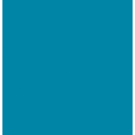
Mobile SMARTS: Склад 15
ПО на базе решений 1С
Электронная отчетность и документооборот (ЭДО)
Услуги
Онлайн-кассы
Установка и замена фискальных накопителей
(ФН)
Подключение к Оператору фискальных данных
(ОФД)
Регистрация ККТ в ФНС России
Торговля и склад
Автоматизация розничной торговли
Автоматизация кафе и ресторанов
Автоматизация сферы услуг
Маркировка товаров
&quot;Честный знак&quot;: подключение к
системе маркировки
&quot;Честный знак&quot;: электронный
документооборот для маркировки
&quot;Честный знак&quot;: подбор оборудования
для маркировки
СБИС
Установка и настройка СБИС Электронная
отчетность