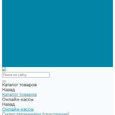
Электронная подпись для ГосПорталов
Электронная подпись для торгов
Программы для работы с электронной подписью
Токены для записи электронной подписи
Удаленное продление электронных подписей
Тендеры
Компания
Новости
Отзывы
Вакансии
Политика конфиденциальности
Сертификаты
Реквизиты
Контакты
Каталог товаров
Назад
Каталог товаров
Онлайн-кассы
Назад
Онлайн-кассы
Смарт-терминалы (сенсорные)