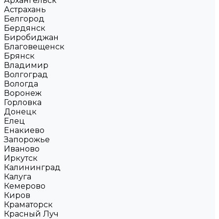
Архангельск
Астрахань
Белгород
Бердянск
Биробиджан
Благовещенск
Брянск
Владимир
Волгоград
Вологда
Воронеж
Горловка
Донецк
Елец
Енакиево
Запорожье
Иваново
Иркутск
Калининград
Калуга
Кемерово
Киров
Краматорск
Красный Луч