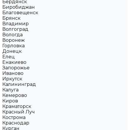
Бердянск
Биробиджан
Благовещенск
Брянск
Владимир
Волгоград
Вологда
Воронеж
Горловка
Донецк
Елец
Енакиево
Запорожье
Иваново
Иркутск
Калининград
Калуга
Кемерово
Киров
Краматорск
Красный Луч
Кострома
Краснодар
Курган