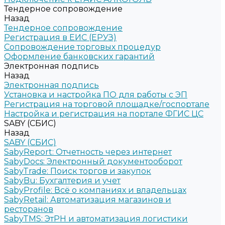
Тендерное сопровождение
Назад
Тендерное сопровождение
Регистрация в ЕИС (ЕРУЗ)
Сопровождение торговых процедур
Оформление банковских гарантий
Электронная подпись
Назад
Электронная подпись
Установка и настройка ПО для работы с ЭП
Регистрация на торговой площадке/госпортале
Настройка и регистрация на портале ФГИС ЦС
SABY (СБИС)
Назад
SABY (СБИС)
SabyReport: Отчетность через интернет
SabyDocs: Электронный документооборот
SabyTrade: Поиск торгов и закупок
SabyBu: Бухгалтерия и учет
SabyProfile: Всё о компаниях и владельцах
SabyRetail: Автоматизация магазинов и
ресторанов
SabyTMS: ЭтРН и автоматизация логистики