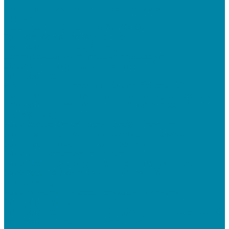
Подключение дополнительного абонента в
системе
Подключение к ЕГАИС АЛКОГОЛЬ
Тендерное сопровождение
Регистрация в ЕИС (ЕРУЗ)
Сопровождение торговых процедур
Оформление банковских гарантий
Электронная подпись
Установка и настройка ПО для работы с ЭП
Регистрация на торговой площадке/госпортале
Настройка и регистрация на портале ФГИС ЦС
SABY (СБИС)
SabyReport: Отчетность через интернет
SabyDocs: Электронный документооборот
SabyTrade: Поиск торгов и закупок
SabyBu: Бухгалтерия и учет
SabyProfile: Всё о компаниях и владельцах
SabyRetail: Автоматизация магазинов и
ресторанов
SabyTMS: ЭтРН и автоматизация логистики
Электронная подпись
Электронная подпись для юрлиц и ИП от УЦ ФНС
Электронная подпись для физлиц