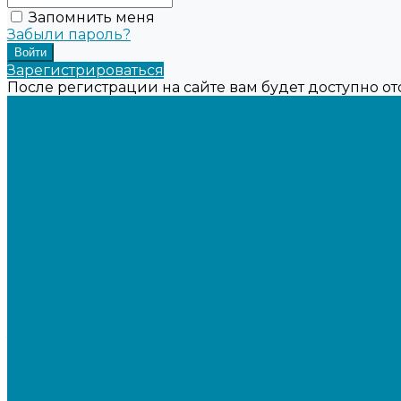
Запомнить меня
Забыли пароль?
Зарегистрироваться
После регистрации на сайте вам будет доступно о
...
Каталог товаров
Онлайн-кассы
Смарт-терминалы (сенсорные)
Фискальные регистраторы
Кнопочные кассы
Сканеры штрихкодов 2D
Проводные сканеры
Беспроводные сканеры
Стационарные сканеры
Принтеры этикеток
Бюджетные термопринтеры
Профессиональные термотрансферные принтеры
Промышленные принтеры
Терминалы сбора данных (ТСД)
Бюджетные ТСД
Профессиональные ТСД
Промышленные ТСД