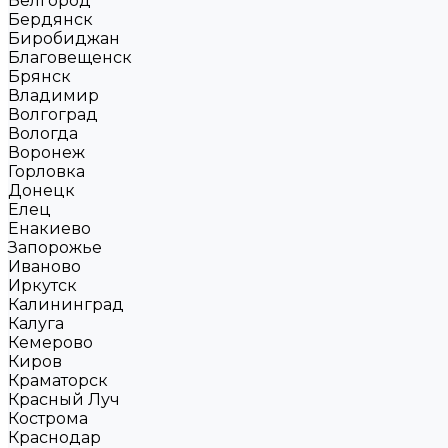
Белгород
Бердянск
Биробиджан
Благовещенск
Брянск
Владимир
Волгоград
Вологда
Воронеж
Горловка
Донецк
Елец
Енакиево
Запорожье
Иваново
Иркутск
Калининград
Калуга
Кемерово
Киров
Краматорск
Красный Луч
Кострома
Краснодар