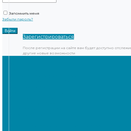
Запомнить меня
Забыли пароль?
Зарегистрироваться
После регистрации на сайте вам будет доступно отслежи
другие новые возможности
...
Каталог товаров
Онлайн-кассы
Смарт-терминалы (сенсорные)
Фискальные регистраторы
Кнопочные кассы
Сканеры штрихкодов 2D
Проводные сканеры
Беспроводные сканеры
Стационарные сканеры
Принтеры этикеток
Бюджетные термопринтеры
Профессиональные термотрансферные принтеры
Промышленные принтеры