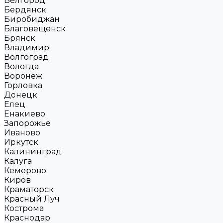
Белгород
Бердянск
Биробиджан
Благовещенск
Брянск
Владимир
Волгоград
Вологда
Воронеж
Горловка
Донецк
Елец
Енакиево
Запорожье
Иваново
Иркутск
Калининград
Калуга
Кемерово
Киров
Краматорск
Красный Луч
Кострома
Краснодар