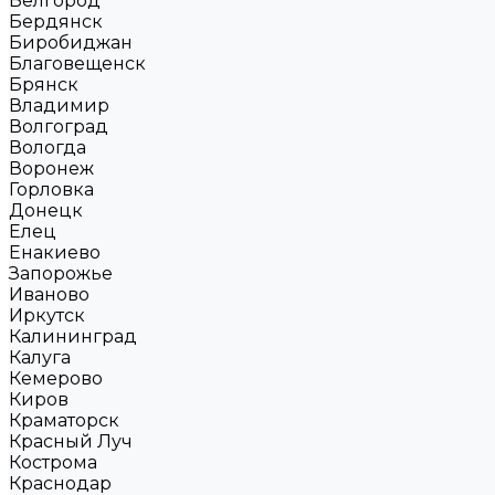
Белгород
Бердянск
Биробиджан
Благовещенск
Брянск
Владимир
Волгоград
Вологда
Воронеж
Горловка
Донецк
Елец
Енакиево
Запорожье
Иваново
Иркутск
Калининград
Калуга
Кемерово
Киров
Краматорск
Красный Луч
Кострома
Краснодар