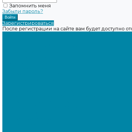
Запомнить меня
Забыли пароль?
Зарегистрироваться
После регистрации на сайте вам будет доступно о
Каталог товаров
Онлайн-кассы
Смарт-терминалы (сенсорные)
Фискальные регистраторы
Кнопочные кассы
Сканеры штрихкодов 2D
Проводные сканеры
Беспроводные сканеры
Стационарные сканеры
Принтеры этикеток
Бюджетные термопринтеры
Профессиональные термотрансферные принтеры
Промышленные принтеры
Терминалы сбора данных (ТСД)
Бюджетные ТСД
Профессиональные ТСД
Промышленные ТСД
Электронные весы