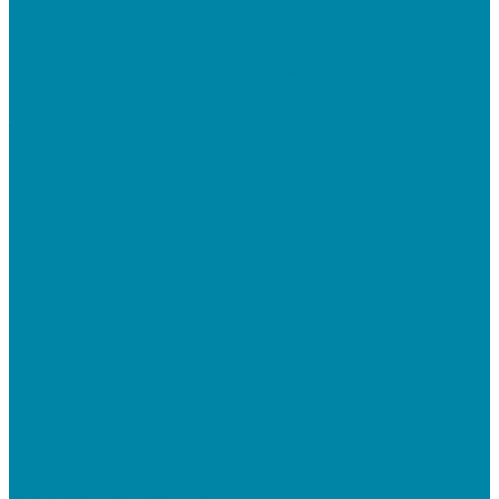
СБИС
Установка и настройка СБИС Электронная
отчетность
Подключение дополнительного абонента в
системе
Подключение к ЕГАИС АЛКОГОЛЬ
Тендерное сопровождение
Регистрация в ЕИС (ЕРУЗ)
Сопровождение торговых процедур
Оформление банковских гарантий
Электронная подпись
Установка и настройка ПО для работы с ЭП
Регистрация на торговой площадке/госпортале
Настройка и регистрация на портале ФГИС ЦС
SABY (СБИС)
SabyReport: Отчетность через интернет
SabyDocs: Электронный документооборот
SabyTrade: Поиск торгов и закупок
SabyBu: Бухгалтерия и учет
SabyProfile: Всё о компаниях и владельцах
SabyRetail: Автоматизация магазинов и
ресторанов
SabyTMS: ЭтРН и автоматизация логистики
Электронная подпись