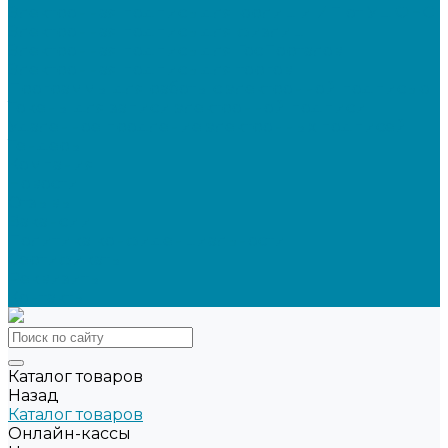
Электронная подпись для юрлиц и ИП от УЦ ФНС
Электронная подпись для физлиц
Электронная подпись для ГосПорталов
Электронная подпись для торгов
Программы для работы с электронной подписью
Токены для записи электронной подписи
Удаленное продление электронных подписей
Тендеры
Компания
Новости
Отзывы
Вакансии
Политика конфиденциальности
Сертификаты
Реквизиты
Контакты
Каталог товаров
Назад
Каталог товаров
Онлайн-кассы