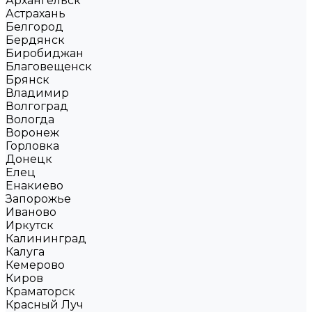
Архангельск
Астрахань
Белгород
Бердянск
Биробиджан
Благовещенск
Брянск
Владимир
Волгоград
Вологда
Воронеж
Горловка
Донецк
Елец
Енакиево
Запорожье
Иваново
Иркутск
Калининград
Калуга
Кемерово
Киров
Краматорск
Красный Луч