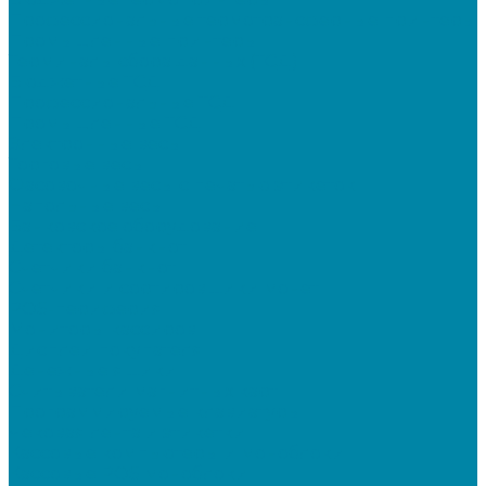
Профессиональные термотрансферные принтеры
Промышленные принтеры
Терминалы сбора данных (ТСД)
Бюджетные ТСД
Профессиональные ТСД
Промышленные ТСД
Электронные весы
Торговые весы
Фасовочные весы с печатью этикеток
Напольные весы
Банковское оборудование
Детекторы банкнот
Счетчики банкнот
Счетчики и сортировщики монет
POS-периферия
Мониторы кассиров
Дисплеи покупателя
Денежные ящики
Считыватели магнитных карт
Программируемые клавиатуры
Чековая лента и этикетки
Кассовые компьютеры и моноблоки
Кассовые POS моноблоки