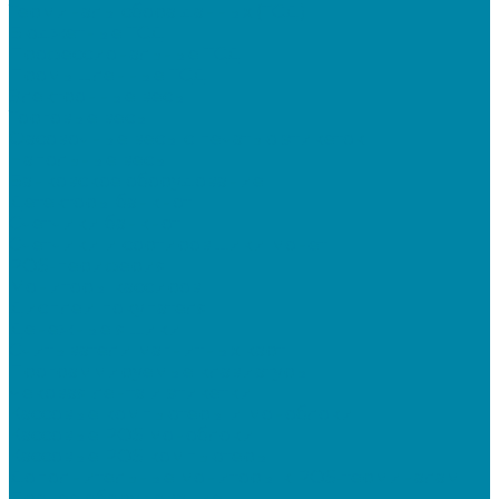
Терминалы сбора данных (ТСД)
Бюджетные ТСД
Профессиональные ТСД
Промышленные ТСД
Электронные весы
Торговые весы
Фасовочные весы с печатью этикеток
Напольные весы
Банковское оборудование
Детекторы банкнот
Счетчики банкнот
Счетчики и сортировщики монет
POS-периферия
Мониторы кассиров
Дисплеи покупателя
Денежные ящики
Считыватели магнитных карт
Программируемые клавиатуры
Чековая лента и этикетки
Кассовые компьютеры и моноблоки
Кассовые POS моноблоки
Кассовые POS компьютеры
Дополнительные мониторы к POS-терминалам
Прочее оборудование