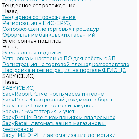
Тендерное сопровождение
Назад
Тендерное сопровождение
Регистрация в ЕИС (ЕРУЗ)
Сопровождение торговых процедур
Оформление банковских гарантий
Электронная подпись
Назад
Электронная подпись
Установка и настройка ПО для работы с ЭП
Регистрация на торговой площадке/госпортале
Настройка и регистрация на портале ФГИС ЦС
SABY (СБИС)
Назад
SABY (СБИС)
SabyReport: Отчетность через интернет
SabyDocs: Электронный документооборот
SabyTrade: Поиск торгов и закупок
SabyBu: Бухгалтерия и учет
SabyProfile: Всё о компаниях и владельцах
SabyRetail: Автоматизация магазинов и
ресторанов
SabyTMS: ЭтРН и автоматизация логистики