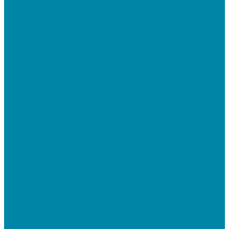
Для работы с КЭП(ЭЦП) и регистрации Онлайн
касс
Намотчики этикеток
Принтеры браслетов
Ручные аппликаторы этикеток
Прайс-чекеры
Принтеры чеков
Принтеры пластиковых карт
Энкодеры магнитных карт
Программное обеспечение
ПО для розничных продаж
1C Касса
1С Розница
Frontol 6
Frontol xPOS 3
СбиС для магазина
ПО для складского учета
1C Розница
1С Управление торговлей
СбиС торговля, закупки и складской учет
ПО для терминалов сбора данных
DataMobile
Mobile SMARTS: ЕГАИС 3