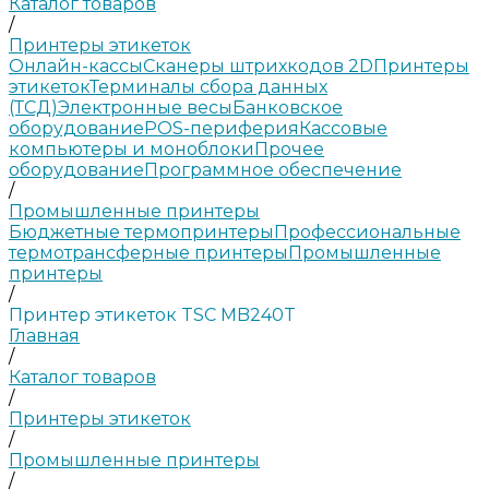
Каталог товаров
/
Принтеры этикеток
Онлайн-кассы
Сканеры штрихкодов 2D
Принтеры
этикеток
Терминалы сбора данных
(ТСД)
Электронные весы
Банковское
оборудование
POS-периферия
Кассовые
компьютеры и моноблоки
Прочее
оборудование
Программное обеспечение
/
Промышленные принтеры
Бюджетные термопринтеры
Профессиональные
термотрансферные принтеры
Промышленные
принтеры
/
Принтер этикеток TSC MB240T
Главная
/
Каталог товаров
/
Принтеры этикеток
/
Промышленные принтеры
/