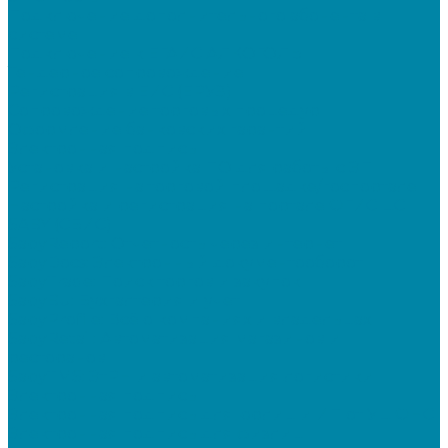
Подключение дополнительного абонента в
системе
Подключение к ЕГАИС АЛКОГОЛЬ
Тендерное сопровождение
Регистрация в ЕИС (ЕРУЗ)
Сопровождение торговых процедур
Оформление банковских гарантий
Электронная подпись
Установка и настройка ПО для работы с ЭП
Регистрация на торговой площадке/госпортале
Настройка и регистрация на портале ФГИС ЦС
SABY (СБИС)
SabyReport: Отчетность через интернет
SabyDocs: Электронный документооборот
SabyTrade: Поиск торгов и закупок
SabyBu: Бухгалтерия и учет
SabyProfile: Всё о компаниях и владельцах
SabyRetail: Автоматизация магазинов и
ресторанов
SabyTMS: ЭтРН и автоматизация логистики
Электронная подпись
Электронная подпись для юрлиц и ИП от УЦ ФНС
Электронная подпись для физлиц