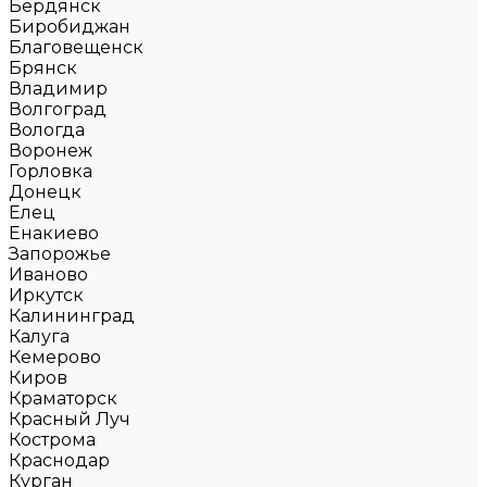
Бердянск
Биробиджан
Благовещенск
Брянск
Владимир
Волгоград
Вологда
Воронеж
Горловка
Донецк
Елец
Енакиево
Запорожье
Иваново
Иркутск
Калининград
Калуга
Кемерово
Киров
Краматорск
Красный Луч
Кострома
Краснодар
Курган