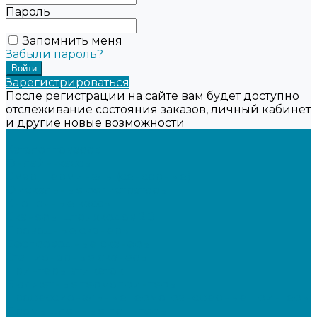
Пароль
Запомнить меня
Забыли пароль?
Зарегистрироваться
После регистрации на сайте вам будет доступно
отслеживание состояния заказов, личный кабинет
и другие новые возможности
...
Каталог товаров
Онлайн-кассы
Смарт-терминалы (сенсорные)
Фискальные регистраторы
Кнопочные кассы
Сканеры штрихкодов 2D
Проводные сканеры
Беспроводные сканеры
Стационарные сканеры
Принтеры этикеток
Бюджетные термопринтеры
Профессиональные термотрансферные принтеры
Промышленные принтеры