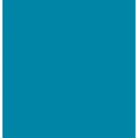
Mobile SMARTS: Склад 15
ПО на базе решений 1С
Электронная отчетность и документооборот (ЭДО)
Услуги
Онлайн-кассы
Установка и замена фискальных накопителей
(ФН)
Подключение к Оператору фискальных данных
(ОФД)
Регистрация ККТ в ФНС России
Торговля и склад
Автоматизация розничной торговли
Автоматизация кафе и ресторанов
Автоматизация сферы услуг
Маркировка товаров
&quot;Честный знак&quot;: подключение к
системе маркировки
&quot;Честный знак&quot;: электронный
документооборот для маркировки
&quot;Честный знак&quot;: подбор оборудования
для маркировки
СБИС
Установка и настройка СБИС Электронная
отчетность