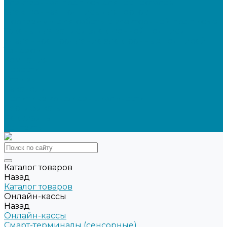
Электронная подпись для ГосПорталов
Электронная подпись для торгов
Программы для работы с электронной подписью
Токены для записи электронной подписи
Удаленное продление электронных подписей
Тендеры
Компания
Новости
Отзывы
Вакансии
Политика конфиденциальности
Сертификаты
Реквизиты
Контакты
Каталог товаров
Назад
Каталог товаров
Онлайн-кассы
Назад
Онлайн-кассы
Смарт-терминалы (сенсорные)