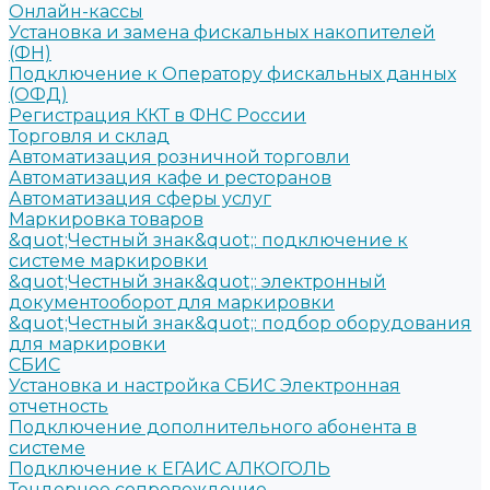
Онлайн-кассы
Установка и замена фискальных накопителей
(ФН)
Подключение к Оператору фискальных данных
(ОФД)
Регистрация ККТ в ФНС России
Торговля и склад
Автоматизация розничной торговли
Автоматизация кафе и ресторанов
Автоматизация сферы услуг
Маркировка товаров
&quot;Честный знак&quot;: подключение к
системе маркировки
&quot;Честный знак&quot;: электронный
документооборот для маркировки
&quot;Честный знак&quot;: подбор оборудования
для маркировки
СБИС
Установка и настройка СБИС Электронная
отчетность
Подключение дополнительного абонента в
системе
Подключение к ЕГАИС АЛКОГОЛЬ
Тендерное сопровождение