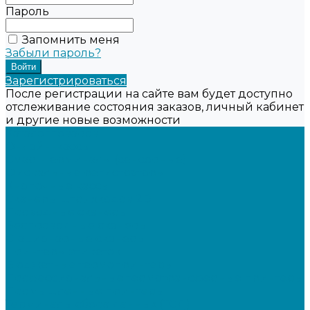
Пароль
Запомнить меня
Забыли пароль?
Зарегистрироваться
После регистрации на сайте вам будет доступно
отслеживание состояния заказов, личный кабинет
и другие новые возможности
Каталог товаров
Онлайн-кассы
Смарт-терминалы (сенсорные)
Фискальные регистраторы
Кнопочные кассы
Сканеры штрихкодов 2D
Проводные сканеры
Беспроводные сканеры
Стационарные сканеры
Принтеры этикеток
Бюджетные термопринтеры
Профессиональные термотрансферные принтеры
Промышленные принтеры
Терминалы сбора данных (ТСД)