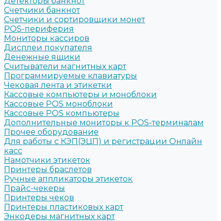
Детекторы банкнот
Счетчики банкнот
Счетчики и сортировщики монет
POS-периферия
Мониторы кассиров
Дисплеи покупателя
Денежные ящики
Считыватели магнитных карт
Программируемые клавиатуры
Чековая лента и этикетки
Кассовые компьютеры и моноблоки
Кассовые POS моноблоки
Кассовые POS компьютеры
Дополнительные мониторы к POS-терминалам
Прочее оборудование
Для работы с КЭП(ЭЦП) и регистрации Онлайн
касс
Намотчики этикеток
Принтеры браслетов
Ручные аппликаторы этикеток
Прайс-чекеры
Принтеры чеков
Принтеры пластиковых карт
Энкодеры магнитных карт