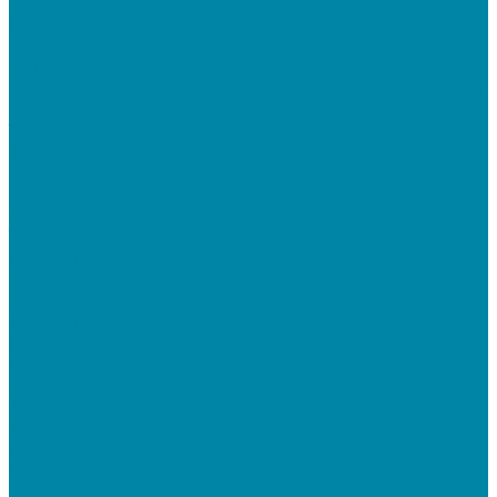
Беспроводные сканеры
Стационарные сканеры
Принтеры этикеток
Бюджетные термопринтеры
Профессиональные термотрансферные принтеры
Промышленные принтеры
Терминалы сбора данных (ТСД)
Бюджетные ТСД
Профессиональные ТСД
Промышленные ТСД
Электронные весы
Торговые весы
Фасовочные весы с печатью этикеток
Напольные весы
Банковское оборудование
Детекторы банкнот
Счетчики банкнот
Счетчики и сортировщики монет
POS-периферия
Мониторы кассиров
Дисплеи покупателя
Денежные ящики
Считыватели магнитных карт
Программируемые клавиатуры