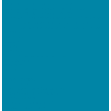
Электронная подпись для физлиц
Электронная подпись для ГосПорталов
Электронная подпись для торгов
Программы для работы с электронной подписью
Токены для записи электронной подписи
Удаленное продление электронных подписей
Тендеры
Компания
Новости
Отзывы
Вакансии
Политика конфиденциальности
Сертификаты
Реквизиты
Контакты
...
Каталог товаров
Онлайн-кассы
Смарт-терминалы (сенсорные)
Фискальные регистраторы
Кнопочные кассы
Сканеры штрихкодов 2D
Проводные сканеры