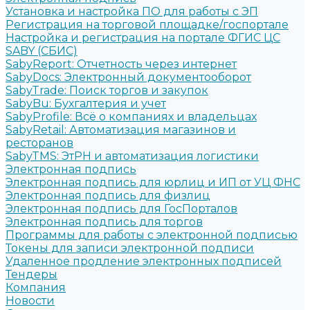
Установка и настройка ПО для работы с ЭП
Регистрация на торговой площадке/госпортале
Настройка и регистрация на портале ФГИС ЦС
SABY (СБИС)
SabyReport: Отчетность через интернет
SabyDocs: Электронный документооборот
SabyTrade: Поиск торгов и закупок
SabyBu: Бухгалтерия и учет
SabyProfile: Всё о компаниях и владельцах
SabyRetail: Автоматизация магазинов и
ресторанов
SabyTMS: ЭтРН и автоматизация логистики
Электронная подпись
Электронная подпись для юрлиц и ИП от УЦ ФНС
Электронная подпись для физлиц
Электронная подпись для ГосПорталов
Электронная подпись для торгов
Программы для работы с электронной подписью
Токены для записи электронной подписи
Удаленное продление электронных подписей
Тендеры
Компания
Новости