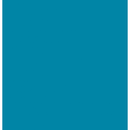
Бюджетные ТСД
Профессиональные ТСД
Промышленные ТСД
Электронные весы
Торговые весы
Фасовочные весы с печатью этикеток
Напольные весы
Банковское оборудование
Детекторы банкнот
Счетчики банкнот
Счетчики и сортировщики монет
POS-периферия
Мониторы кассиров
Дисплеи покупателя
Денежные ящики
Кассовые компьютеры и моноблоки
Кассовые POS моноблоки
Кассовые POS компьютеры
Дополнительные мониторы к POS-терминалам
Прочее оборудование
Для работы с КЭП(ЭЦП) и регистрации Онлайн
касс
Намотчики этикеток
Принтеры браслетов