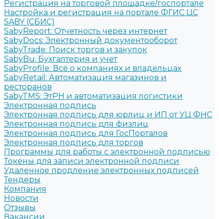
Регистрация на торговой площадке/госпортале
Настройка и регистрация на портале ФГИС ЦС
SABY (СБИС)
SabyReport: Отчетность через интернет
SabyDocs: Электронный документооборот
SabyTrade: Поиск торгов и закупок
SabyBu: Бухгалтерия и учет
SabyProfile: Всё о компаниях и владельцах
SabyRetail: Автоматизация магазинов и
ресторанов
SabyTMS: ЭтРН и автоматизация логистики
Электронная подпись
Электронная подпись для юрлиц и ИП от УЦ ФНС
Электронная подпись для физлиц
Электронная подпись для ГосПорталов
Электронная подпись для торгов
Программы для работы с электронной подписью
Токены для записи электронной подписи
Удаленное продление электронных подписей
Тендеры
Компания
Новости
Отзывы
Вакансии