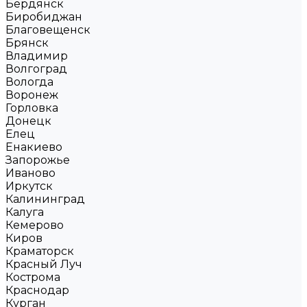
Бердянск
Биробиджан
Благовещенск
Брянск
Владимир
Волгоград
Вологда
Воронеж
Горловка
Донецк
Елец
Енакиево
Запорожье
Иваново
Иркутск
Калининград
Калуга
Кемерово
Киров
Краматорск
Красный Луч
Кострома
Краснодар
Курган