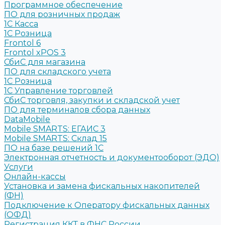
Программное обеспечение
ПО для розничных продаж
1C Касса
1С Розница
Frontol 6
Frontol xPOS 3
СбиС для магазина
ПО для складского учета
1C Розница
1С Управление торговлей
СбиС торговля, закупки и складской учет
ПО для терминалов сбора данных
DataMobile
Mobile SMARTS: ЕГАИС 3
Mobile SMARTS: Склад 15
ПО на базе решений 1С
Электронная отчетность и документооборот (ЭДО)
Услуги
Онлайн-кассы
Установка и замена фискальных накопителей
(ФН)
Подключение к Оператору фискальных данных
(ОФД)
Регистрация ККТ в ФНС России