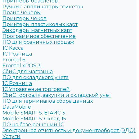
Принтеры браслетов
Ручные аппликаторы этикеток
Прайс-чекеры
Принтеры чеков
Принтеры пластиковых карт
Энкодеры магнитных карт
Программное обеспечение
ПО для розничных продаж
1C Касса
1С Розница
Frontol 6
Frontol xPOS 3
СбиС для магазина
ПО для складского учета
1C Розница
1С Управление торговлей
СбиС торговля, закупки и складской учет
ПО для терминалов сбора данных
DataMobile
Mobile SMARTS: ЕГАИС 3
Mobile SMARTS: Склад 15
ПО на базе решений 1С
Электронная отчетность и документооборот (ЭДО)
Услуги