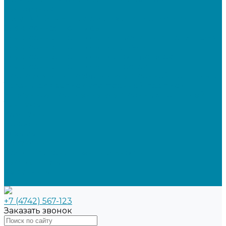
ресторанов
SabyTMS: ЭтРН и автоматизация логистики
Электронная подпись
Электронная подпись для юрлиц и ИП от УЦ ФНС
Электронная подпись для физлиц
Электронная подпись для ГосПорталов
Электронная подпись для торгов
Программы для работы с электронной подписью
Токены для записи электронной подписи
Удаленное продление электронных подписей
Тендеры
Компания
Новости
Отзывы
Вакансии
Политика конфиденциальности
Сертификаты
Реквизиты
Контакты
+7 (4742) 567-123
Заказать звонок