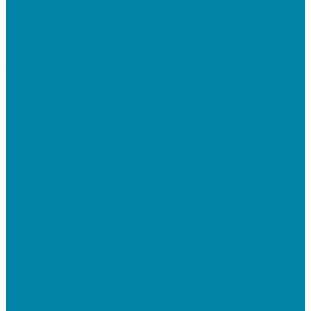
Установка и настройка СБИС Электронная
отчетность
Подключение дополнительного абонента в
системе
Подключение к ЕГАИС АЛКОГОЛЬ
Тендерное сопровождение
Регистрация в ЕИС (ЕРУЗ)
Сопровождение торговых процедур
Оформление банковских гарантий
Электронная подпись
Установка и настройка ПО для работы с ЭП
Регистрация на торговой площадке/госпортале
Настройка и регистрация на портале ФГИС ЦС
SABY (СБИС)
SabyReport: Отчетность через интернет
SabyDocs: Электронный документооборот
SabyTrade: Поиск торгов и закупок
SabyBu: Бухгалтерия и учет
SabyProfile: Всё о компаниях и владельцах
SabyRetail: Автоматизация магазинов и
ресторанов
SabyTMS: ЭтРН и автоматизация логистики
Электронная подпись
Электронная подпись для юрлиц и ИП от УЦ ФНС