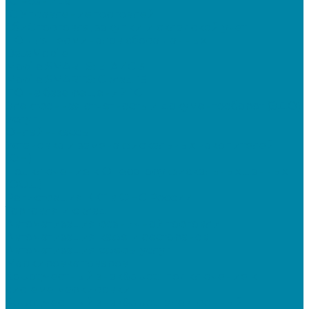
1C Розница
1С Управление торговлей
СбиС торговля, закупки и складской учет
ПО для терминалов сбора данных
DataMobile
Mobile SMARTS: ЕГАИС 3
Mobile SMARTS: Склад 15
ПО на базе решений 1С
Электронная отчетность и документооборот (ЭДО)
Услуги
Онлайн-кассы
Установка и замена фискальных накопителей
(ФН)
Подключение к Оператору фискальных данных
(ОФД)
Регистрация ККТ в ФНС России
Торговля и склад
Автоматизация розничной торговли
Автоматизация кафе и ресторанов
Автоматизация сферы услуг
Маркировка товаров
&quot;Честный знак&quot;: подключение к
системе маркировки
&quot;Честный знак&quot;: электронный