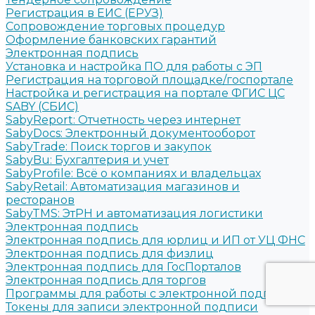
Регистрация в ЕИС (ЕРУЗ)
Сопровождение торговых процедур
Оформление банковских гарантий
Электронная подпись
Установка и настройка ПО для работы с ЭП
Регистрация на торговой площадке/госпортале
Настройка и регистрация на портале ФГИС ЦС
SABY (СБИС)
SabyReport: Отчетность через интернет
SabyDocs: Электронный документооборот
SabyTrade: Поиск торгов и закупок
SabyBu: Бухгалтерия и учет
SabyProfile: Всё о компаниях и владельцах
SabyRetail: Автоматизация магазинов и
ресторанов
SabyTMS: ЭтРН и автоматизация логистики
Электронная подпись
Электронная подпись для юрлиц и ИП от УЦ ФНС
Электронная подпись для физлиц
Электронная подпись для ГосПорталов
Электронная подпись для торгов
Программы для работы с электронной подписью
Токены для записи электронной подписи