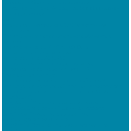
документооборот для маркировки
&quot;Честный знак&quot;: подбор оборудования
для маркировки
СБИС
Установка и настройка СБИС Электронная
отчетность
Подключение дополнительного абонента в
системе
Подключение к ЕГАИС АЛКОГОЛЬ
Тендерное сопровождение
Регистрация в ЕИС (ЕРУЗ)
Сопровождение торговых процедур
Оформление банковских гарантий
Электронная подпись
Установка и настройка ПО для работы с ЭП
Регистрация на торговой площадке/госпортале
Настройка и регистрация на портале ФГИС ЦС
SABY (СБИС)
SabyReport: Отчетность через интернет
SabyDocs: Электронный документооборот
SabyTrade: Поиск торгов и закупок
SabyBu: Бухгалтерия и учет
SabyProfile: Всё о компаниях и владельцах
SabyRetail: Автоматизация магазинов и