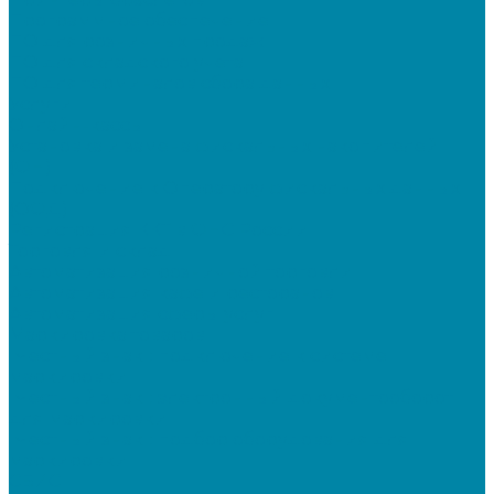
Программное обеспечение
ПО для розничных продаж
ПО для складского учета
ПО для терминалов сбора данных
Услуги
Онлайн-кассы
Установка и замена фискальных накопителей
(ФН)
Подключение к Оператору фискальных данных
(ОФД)
Регистрация ККТ в ФНС России
Торговля и склад
Автоматизация розничной торговли
Автоматизация кафе и ресторанов
Автоматизация сферы услуг
Маркировка товаров
"Честный знак": подключение к системе
маркировки
"Честный знак": электронный документооборот
для маркировки
"Честный знак": подбор оборудования для
маркировки
СБИС