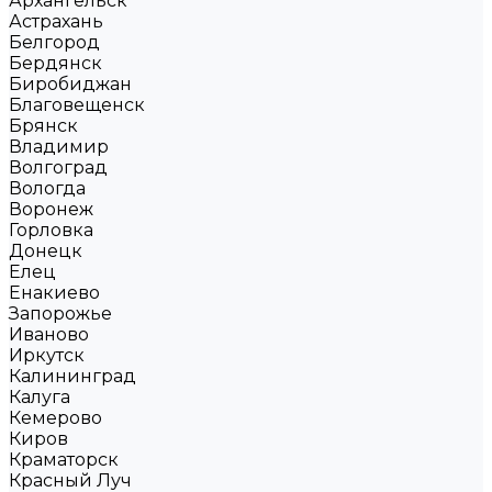
Архангельск
Астрахань
Белгород
Бердянск
Биробиджан
Благовещенск
Брянск
Владимир
Волгоград
Вологда
Воронеж
Горловка
Донецк
Елец
Енакиево
Запорожье
Иваново
Иркутск
Калининград
Калуга
Кемерово
Киров
Краматорск
Красный Луч