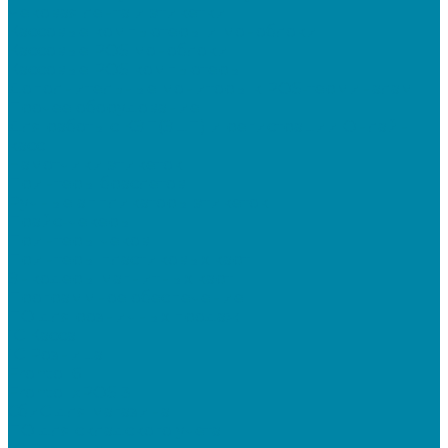
Чековая лента и этикетки
Кассовые компьютеры и моноблоки
Кассовые POS моноблоки
Кассовые POS компьютеры
Дополнительные мониторы к POS-терминалам
Прочее оборудование
Для работы с КЭП(ЭЦП) и регистрации Онлайн
касс
Намотчики этикеток
Принтеры браслетов
Ручные аппликаторы этикеток
Прайс-чекеры
Принтеры чеков
Принтеры пластиковых карт
Энкодеры магнитных карт
Программное обеспечение
ПО для розничных продаж
1C Касса
1С Розница
Frontol 6
Frontol xPOS 3
СбиС для магазина
ПО для складского учета