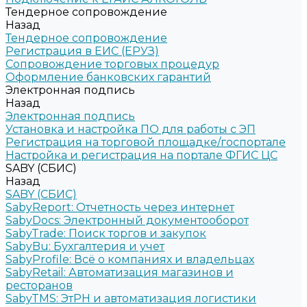
Тендерное сопровождение
Назад
Тендерное сопровождение
Регистрация в ЕИС (ЕРУЗ)
Сопровождение торговых процедур
Оформление банковских гарантий
Электронная подпись
Назад
Электронная подпись
Установка и настройка ПО для работы с ЭП
Регистрация на торговой площадке/госпортале
Настройка и регистрация на портале ФГИС ЦС
SABY (СБИС)
Назад
SABY (СБИС)
SabyReport: Отчетность через интернет
SabyDocs: Электронный документооборот
SabyTrade: Поиск торгов и закупок
SabyBu: Бухгалтерия и учет
SabyProfile: Всё о компаниях и владельцах
SabyRetail: Автоматизация магазинов и
ресторанов
SabyTMS: ЭтРН и автоматизация логистики