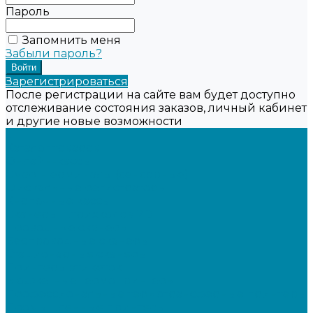
Пароль
Запомнить меня
Забыли пароль?
Зарегистрироваться
После регистрации на сайте вам будет доступно
отслеживание состояния заказов, личный кабинет
и другие новые возможности
...
Каталог товаров
Онлайн-кассы
Смарт-терминалы (сенсорные)
Фискальные регистраторы
Кнопочные кассы
Сканеры штрихкодов 2D
Проводные сканеры
Беспроводные сканеры
Стационарные сканеры
Принтеры этикеток
Бюджетные термопринтеры
Профессиональные термотрансферные принтеры
Промышленные принтеры