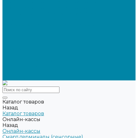
Электронная подпись для ГосПорталов
Электронная подпись для торгов
Программы для работы с электронной подписью
Токены для записи электронной подписи
Удаленное продление электронных подписей
Тендеры
Компания
Новости
Отзывы
Вакансии
Политика конфиденциальности
Сертификаты
Реквизиты
Контакты
Каталог товаров
Назад
Каталог товаров
Онлайн-кассы
Назад
Онлайн-кассы
Смарт-терминалы (сенсорные)