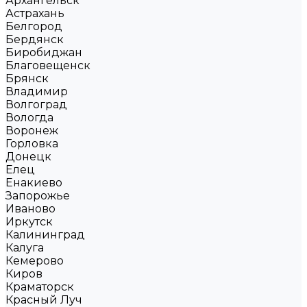
Архангельск
Астрахань
Белгород
Бердянск
Биробиджан
Благовещенск
Брянск
Владимир
Волгоград
Вологда
Воронеж
Горловка
Донецк
Елец
Енакиево
Запорожье
Иваново
Иркутск
Калининград
Калуга
Кемерово
Киров
Краматорск
Красный Луч