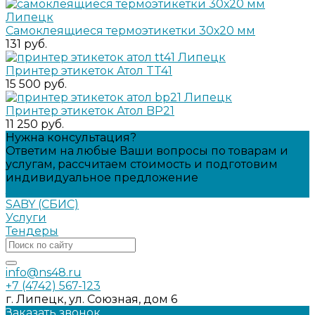
Самоклеящиеся термоэтикетки 30х20 мм
131 руб.
Принтер этикеток Атол TT41
15 500 руб.
Принтер этикеток Атол BP21
11 250 руб.
Нужна консультация?
Ответим на любые Ваши вопросы по товарам и
услугам, рассчитаем стоимость и подготовим
индивидуальное предложение
Задать вопрос
SABY (СБИС)
Услуги
Тендеры
info@ns48.ru
+7 (4742) 567-123
г. Липецк, ул. Союзная, дом 6
Заказать звонок