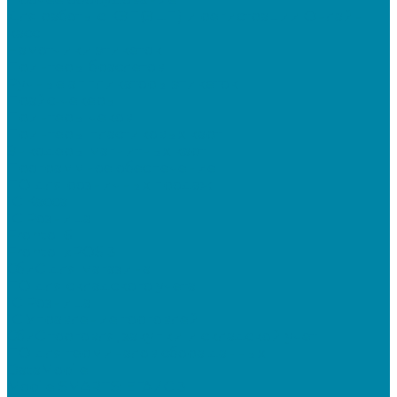
Для работы с КЭП(ЭЦП) и регистрации Онлайн
касс
Намотчики этикеток
Принтеры браслетов
Ручные аппликаторы этикеток
Прайс-чекеры
Принтеры чеков
Принтеры пластиковых карт
Энкодеры магнитных карт
Программное обеспечение
ПО для розничных продаж
1C Касса
1С Розница
Frontol 6
Frontol xPOS 3
СбиС для магазина
ПО для складского учета
1C Розница
1С Управление торговлей
СбиС торговля, закупки и складской учет
ПО для терминалов сбора данных
DataMobile
Mobile SMARTS: ЕГАИС 3