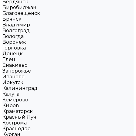
Бердянск
Биробиджан
Благовещенск
Брянск
Владимир
Волгоград
Вологда
Воронеж
Горловка
Донецк
Елец
Енакиево
Запорожье
Иваново
Иркутск
Калининград
Калуга
Кемерово
Киров
Краматорск
Красный Луч
Кострома
Краснодар
Курган