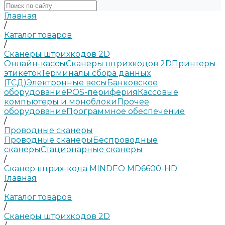
Главная
/
Каталог товаров
/
Сканеры штрихкодов 2D
Онлайн-кассы
Сканеры штрихкодов 2D
Принтеры
этикеток
Терминалы сбора данных
(ТСД)
Электронные весы
Банковское
оборудование
POS-периферия
Кассовые
компьютеры и моноблоки
Прочее
оборудование
Программное обеспечение
/
Проводные сканеры
Проводные сканеры
Беспроводные
сканеры
Стационарные сканеры
/
Сканер штрих-кода MINDEO MD6600-HD
Главная
/
Каталог товаров
/
Сканеры штрихкодов 2D