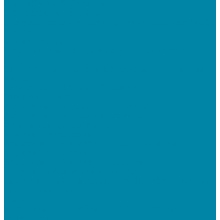
Mobile SMARTS: Склад 15
ПО на базе решений 1С
Электронная отчетность и документооборот (ЭДО)
Услуги
Онлайн-кассы
Установка и замена фискальных накопителей
(ФН)
Подключение к Оператору фискальных данных
(ОФД)
Регистрация ККТ в ФНС России
Торговля и склад
Автоматизация розничной торговли
Автоматизация кафе и ресторанов
Автоматизация сферы услуг
Маркировка товаров
&quot;Честный знак&quot;: подключение к
системе маркировки
&quot;Честный знак&quot;: электронный
документооборот для маркировки
&quot;Честный знак&quot;: подбор оборудования
для маркировки
СБИС
Установка и настройка СБИС Электронная
отчетность