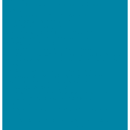
Подключение дополнительного абонента в
системе
Подключение к ЕГАИС АЛКОГОЛЬ
Тендерное сопровождение
Регистрация в ЕИС (ЕРУЗ)
Сопровождение торговых процедур
Оформление банковских гарантий
Электронная подпись
Установка и настройка ПО для работы с ЭП
Регистрация на торговой площадке/госпортале
Настройка и регистрация на портале ФГИС ЦС
SABY (СБИС)
SabyReport: Отчетность через интернет
SabyDocs: Электронный документооборот
SabyTrade: Поиск торгов и закупок
SabyBu: Бухгалтерия и учет
SabyProfile: Всё о компаниях и владельцах
SabyRetail: Автоматизация магазинов и
ресторанов
SabyTMS: ЭтРН и автоматизация логистики
Электронная подпись
Электронная подпись для юрлиц и ИП от УЦ ФНС
Электронная подпись для физлиц