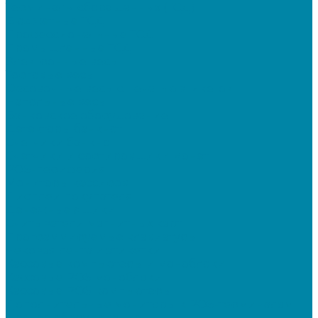
Терминалы сбора данных (ТСД)
Бюджетные ТСД
Профессиональные ТСД
Промышленные ТСД
Электронные весы
Торговые весы
Фасовочные весы с печатью этикеток
Напольные весы
Банковское оборудование
Детекторы банкнот
Счетчики банкнот
Счетчики и сортировщики монет
POS-периферия
Мониторы кассиров
Дисплеи покупателя
Денежные ящики
Считыватели магнитных карт
Программируемые клавиатуры
Чековая лента и этикетки
Кассовые компьютеры и моноблоки
Кассовые POS моноблоки
Кассовые POS компьютеры
Дополнительные мониторы к POS-терминалам
Прочее оборудование