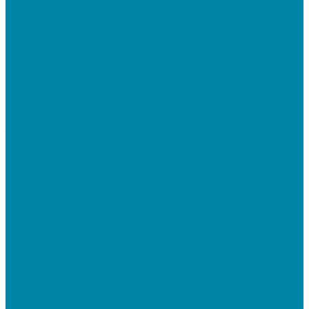
Mobile SMARTS: Склад 15
ПО на базе решений 1С
Электронная отчетность и документооборот (ЭДО)
Услуги
Онлайн-кассы
Установка и замена фискальных накопителей
(ФН)
Подключение к Оператору фискальных данных
(ОФД)
Регистрация ККТ в ФНС России
Торговля и склад
Автоматизация розничной торговли
Автоматизация кафе и ресторанов
Автоматизация сферы услуг
Маркировка товаров
&quot;Честный знак&quot;: подключение к
системе маркировки
&quot;Честный знак&quot;: электронный
документооборот для маркировки
&quot;Честный знак&quot;: подбор оборудования
для маркировки
СБИС
Установка и настройка СБИС Электронная
отчетность