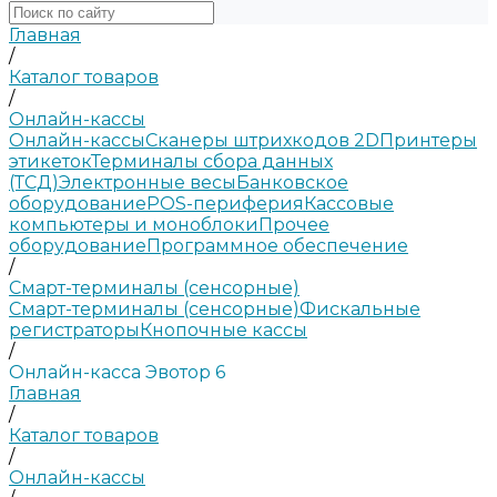
Главная
/
Каталог товаров
/
Онлайн-кассы
Онлайн-кассы
Сканеры штрихкодов 2D
Принтеры
этикеток
Терминалы сбора данных
(ТСД)
Электронные весы
Банковское
оборудование
POS-периферия
Кассовые
компьютеры и моноблоки
Прочее
оборудование
Программное обеспечение
/
Смарт-терминалы (сенсорные)
Смарт-терминалы (сенсорные)
Фискальные
регистраторы
Кнопочные кассы
/
Онлайн-касса Эвотор 6
Главная
/
Каталог товаров
/
Онлайн-кассы