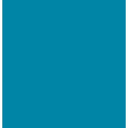
Для работы с КЭП(ЭЦП) и регистрации Онлайн
касс
Намотчики этикеток
Принтеры браслетов
Ручные аппликаторы этикеток
Прайс-чекеры
Принтеры чеков
Принтеры пластиковых карт
Энкодеры магнитных карт
Программное обеспечение
ПО для розничных продаж
1C Касса
1С Розница
Frontol 6
Frontol xPOS 3
СбиС для магазина
ПО для складского учета
1C Розница
1С Управление торговлей
СбиС торговля, закупки и складской учет
ПО для терминалов сбора данных
DataMobile
Mobile SMARTS: ЕГАИС 3