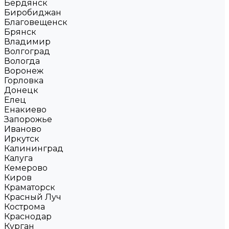
Бердянск
Биробиджан
Благовещенск
Брянск
Владимир
Волгоград
Вологда
Воронеж
Горловка
Донецк
Елец
Енакиево
Запорожье
Иваново
Иркутск
Калининград
Калуга
Кемерово
Киров
Краматорск
Красный Луч
Кострома
Краснодар
Курган