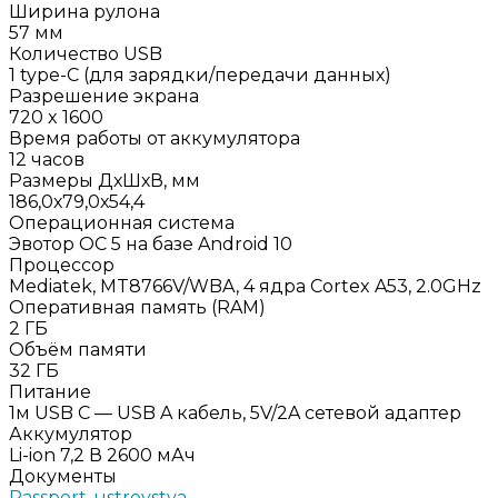
Ширина рулона
57 мм
Количество USB
1 type-C (для зарядки/передачи данных)
Разрешение экрана
720 x 1600
Время работы от аккумулятора
12 часов
Размеры ДхШхВ, мм
186,0х79,0х54,4
Операционная система
Эвотор ОС 5 на базе Android 10
Процессор
Mediatek, MT8766V/WBA, 4 ядра Cortex A53, 2.0GHz
Оперативная память (RAM)
2 ГБ
Объём памяти
32 ГБ
Питание
1м USB C — USB A кабель, 5V/2A сетевой адаптер
Аккумулятор
Li-ion 7,2 В 2600 мАч
Документы
Passport-ustroystva