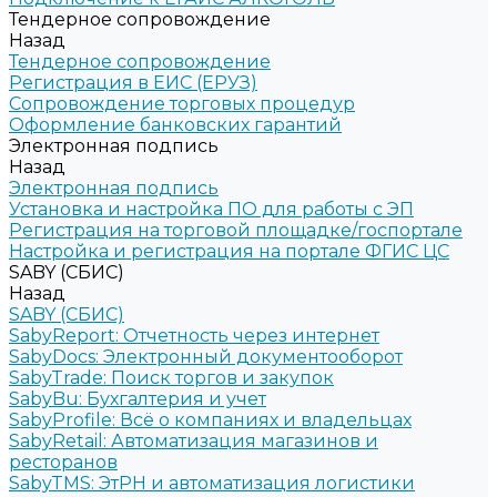
Тендерное сопровождение
Назад
Тендерное сопровождение
Регистрация в ЕИС (ЕРУЗ)
Сопровождение торговых процедур
Оформление банковских гарантий
Электронная подпись
Назад
Электронная подпись
Установка и настройка ПО для работы с ЭП
Регистрация на торговой площадке/госпортале
Настройка и регистрация на портале ФГИС ЦС
SABY (СБИС)
Назад
SABY (СБИС)
SabyReport: Отчетность через интернет
SabyDocs: Электронный документооборот
SabyTrade: Поиск торгов и закупок
SabyBu: Бухгалтерия и учет
SabyProfile: Всё о компаниях и владельцах
SabyRetail: Автоматизация магазинов и
ресторанов
SabyTMS: ЭтРН и автоматизация логистики