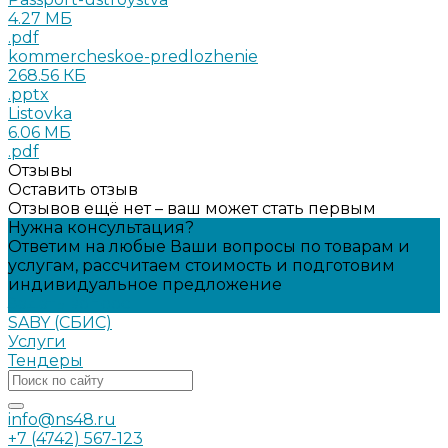
4.27 МБ
.pdf
kommercheskoe-predlozhenie
268.56 КБ
.pptx
Listovka
6.06 МБ
.pdf
Отзывы
Оставить отзыв
Отзывов ещё нет – ваш может стать первым
Нужна консультация?
Ответим на любые Ваши вопросы по товарам и
услугам, рассчитаем стоимость и подготовим
индивидуальное предложение
Задать вопрос
SABY (СБИС)
Услуги
Тендеры
info@ns48.ru
+7 (4742) 567-123