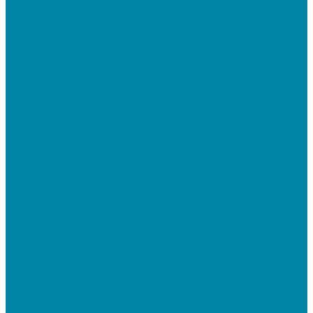
Подключение дополнительного абонента в
системе
Подключение к ЕГАИС АЛКОГОЛЬ
Тендерное сопровождение
Регистрация в ЕИС (ЕРУЗ)
Сопровождение торговых процедур
Оформление банковских гарантий
Электронная подпись
Установка и настройка ПО для работы с ЭП
Регистрация на торговой площадке/госпортале
Настройка и регистрация на портале ФГИС ЦС
SABY (СБИС)
SabyReport: Отчетность через интернет
SabyDocs: Электронный документооборот
SabyTrade: Поиск торгов и закупок
SabyBu: Бухгалтерия и учет
SabyProfile: Всё о компаниях и владельцах
SabyRetail: Автоматизация магазинов и
ресторанов
SabyTMS: ЭтРН и автоматизация логистики
Электронная подпись
Электронная подпись для юрлиц и ИП от УЦ ФНС
Электронная подпись для физлиц