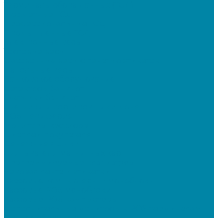
Терминалы сбора данных (ТСД)
Бюджетные ТСД
Профессиональные ТСД
Промышленные ТСД
Электронные весы
Торговые весы
Фасовочные весы с печатью этикеток
Напольные весы
Банковское оборудование
Детекторы банкнот
Счетчики банкнот
Счетчики и сортировщики монет
POS-периферия
Мониторы кассиров
Дисплеи покупателя
Денежные ящики
Считыватели магнитных карт
Программируемые клавиатуры
Чековая лента и этикетки
Кассовые компьютеры и моноблоки
Кассовые POS моноблоки
Кассовые POS компьютеры
Дополнительные мониторы к POS-терминалам
Прочее оборудование