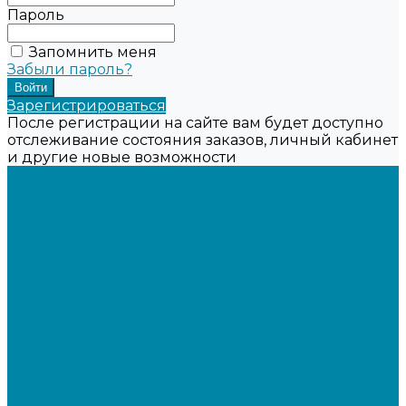
Пароль
Запомнить меня
Забыли пароль?
Зарегистрироваться
После регистрации на сайте вам будет доступно
отслеживание состояния заказов, личный кабинет
и другие новые возможности
...
Каталог товаров
Онлайн-кассы
Смарт-терминалы (сенсорные)
Фискальные регистраторы
Кнопочные кассы
Сканеры штрихкодов 2D
Проводные сканеры
Беспроводные сканеры
Стационарные сканеры
Принтеры этикеток
Бюджетные термопринтеры
Профессиональные термотрансферные принтеры
Промышленные принтеры