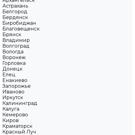
Архангельск
Астрахань
Белгород
Бердянск
Биробиджан
Благовещенск
Брянск
Владимир
Волгоград
Вологда
Воронеж
Горловка
Донецк
Елец
Енакиево
Запорожье
Иваново
Иркутск
Калининград
Калуга
Кемерово
Киров
Краматорск
Красный Луч