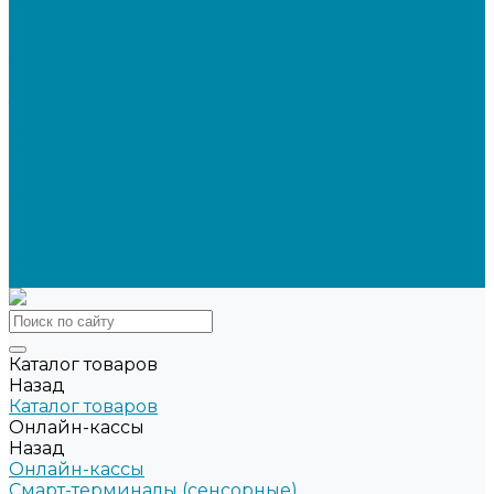
Электронная подпись для ГосПорталов
Электронная подпись для торгов
Программы для работы с электронной подписью
Токены для записи электронной подписи
Удаленное продление электронных подписей
Тендеры
Компания
Новости
Отзывы
Вакансии
Политика конфиденциальности
Сертификаты
Реквизиты
Контакты
Каталог товаров
Назад
Каталог товаров
Онлайн-кассы
Назад
Онлайн-кассы
Смарт-терминалы (сенсорные)