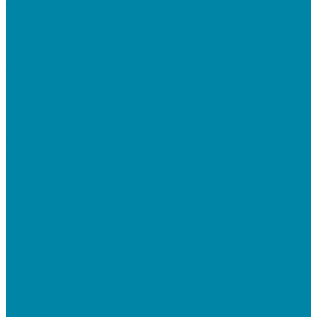
Терминалы сбора данных (ТСД)
Бюджетные ТСД
Профессиональные ТСД
Промышленные ТСД
Электронные весы
Торговые весы
Фасовочные весы с печатью этикеток
Напольные весы
Банковское оборудование
Детекторы банкнот
Счетчики банкнот
Счетчики и сортировщики монет
POS-периферия
Мониторы кассиров
Дисплеи покупателя
Денежные ящики
Считыватели магнитных карт
Программируемые клавиатуры
Чековая лента и этикетки
Кассовые компьютеры и моноблоки
Кассовые POS моноблоки
Кассовые POS компьютеры
Дополнительные мониторы к POS-терминалам
Прочее оборудование