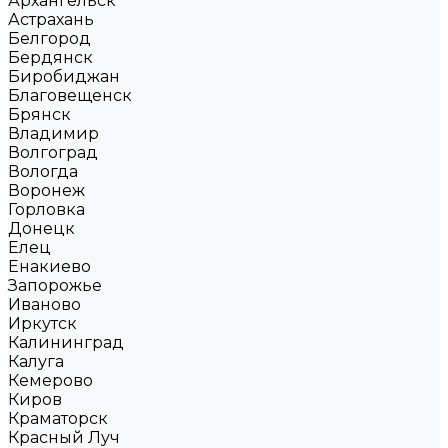
Архангельск
Астрахань
Белгород
Бердянск
Биробиджан
Благовещенск
Брянск
Владимир
Волгоград
Вологда
Воронеж
Горловка
Донецк
Елец
Енакиево
Запорожье
Иваново
Иркутск
Калининград
Калуга
Кемерово
Киров
Краматорск
Красный Луч