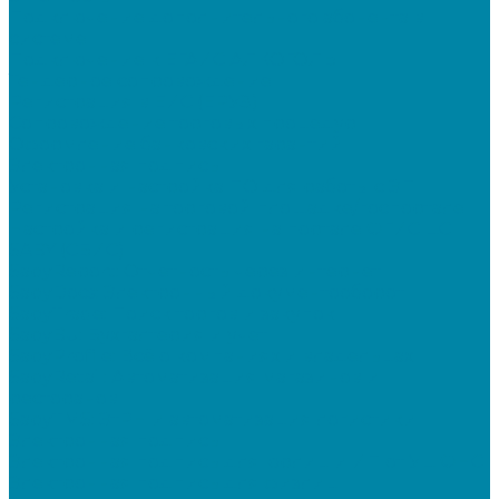
Подключение дополнительного абонента в
системе
Подключение к ЕГАИС АЛКОГОЛЬ
Тендерное сопровождение
Регистрация в ЕИС (ЕРУЗ)
Сопровождение торговых процедур
Оформление банковских гарантий
Электронная подпись
Установка и настройка ПО для работы с ЭП
Регистрация на торговой площадке/госпортале
Настройка и регистрация на портале ФГИС ЦС
SABY (СБИС)
SabyReport: Отчетность через интернет
SabyDocs: Электронный документооборот
SabyTrade: Поиск торгов и закупок
SabyBu: Бухгалтерия и учет
SabyProfile: Всё о компаниях и владельцах
SabyRetail: Автоматизация магазинов и
ресторанов
SabyTMS: ЭтРН и автоматизация логистики
Электронная подпись
Электронная подпись для юрлиц и ИП от УЦ ФНС
Электронная подпись для физлиц