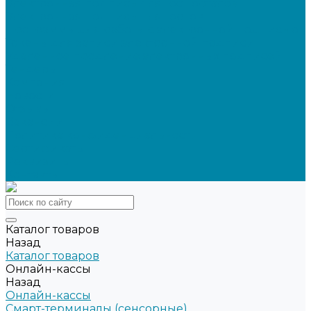
Электронная подпись для ГосПорталов
Электронная подпись для торгов
Программы для работы с электронной подписью
Токены для записи электронной подписи
Удаленное продление электронных подписей
Тендеры
Компания
Новости
Отзывы
Вакансии
Политика конфиденциальности
Сертификаты
Реквизиты
Контакты
Каталог товаров
Назад
Каталог товаров
Онлайн-кассы
Назад
Онлайн-кассы
Смарт-терминалы (сенсорные)