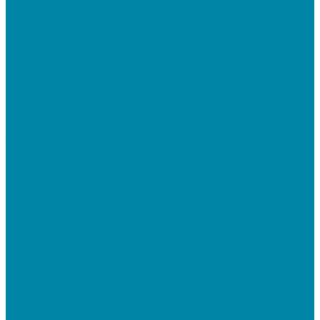
Mobile SMARTS: Склад 15
ПО на базе решений 1С
Электронная отчетность и документооборот (ЭДО)
Услуги
Онлайн-кассы
Установка и замена фискальных накопителей
(ФН)
Подключение к Оператору фискальных данных
(ОФД)
Регистрация ККТ в ФНС России
Торговля и склад
Автоматизация розничной торговли
Автоматизация кафе и ресторанов
Автоматизация сферы услуг
Маркировка товаров
&quot;Честный знак&quot;: подключение к
системе маркировки
&quot;Честный знак&quot;: электронный
документооборот для маркировки
&quot;Честный знак&quot;: подбор оборудования
для маркировки
СБИС
Установка и настройка СБИС Электронная
отчетность