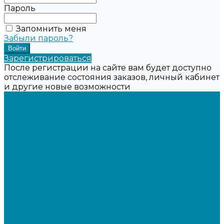
Пароль
Запомнить меня
Забыли пароль?
Зарегистрироваться
После регистрации на сайте вам будет доступно
отслеживание состояния заказов, личный кабинет
и другие новые возможности
...
Каталог товаров
Онлайн-кассы
Смарт-терминалы (сенсорные)
Фискальные регистраторы
Кнопочные кассы
Сканеры штрихкодов 2D
Проводные сканеры
Беспроводные сканеры
Стационарные сканеры
Принтеры этикеток
Бюджетные термопринтеры
Профессиональные термотрансферные принтеры
Промышленные принтеры