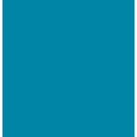
Для работы с КЭП(ЭЦП) и регистрации Онлайн
касс
Намотчики этикеток
Принтеры браслетов
Ручные аппликаторы этикеток
Прайс-чекеры
Принтеры чеков
Принтеры пластиковых карт
Энкодеры магнитных карт
Программное обеспечение
ПО для розничных продаж
1C Касса
1С Розница
Frontol 6
Frontol xPOS 3
СбиС для магазина
ПО для складского учета
1C Розница
1С Управление торговлей
СбиС торговля, закупки и складской учет
ПО для терминалов сбора данных
DataMobile
Mobile SMARTS: ЕГАИС 3