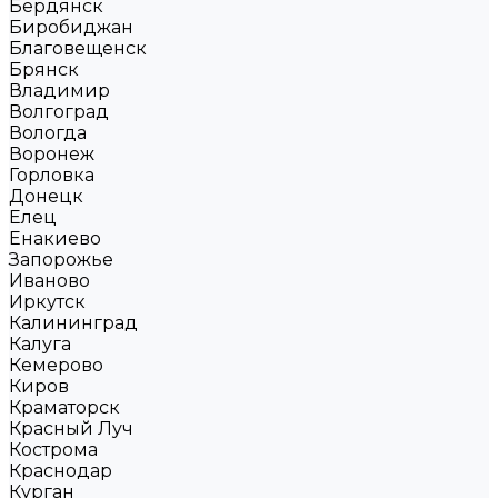
Бердянск
Биробиджан
Благовещенск
Брянск
Владимир
Волгоград
Вологда
Воронеж
Горловка
Донецк
Елец
Енакиево
Запорожье
Иваново
Иркутск
Калининград
Калуга
Кемерово
Киров
Краматорск
Красный Луч
Кострома
Краснодар
Курган