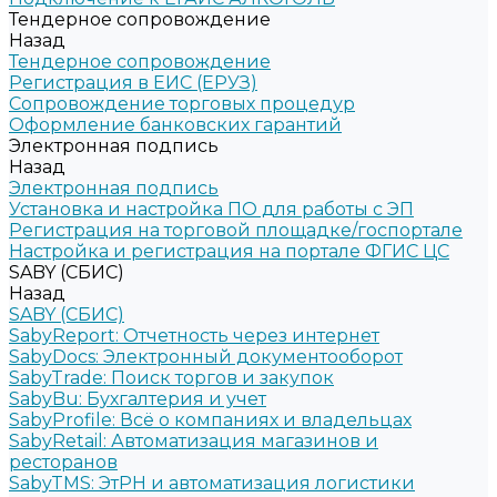
Тендерное сопровождение
Назад
Тендерное сопровождение
Регистрация в ЕИС (ЕРУЗ)
Сопровождение торговых процедур
Оформление банковских гарантий
Электронная подпись
Назад
Электронная подпись
Установка и настройка ПО для работы с ЭП
Регистрация на торговой площадке/госпортале
Настройка и регистрация на портале ФГИС ЦС
SABY (СБИС)
Назад
SABY (СБИС)
SabyReport: Отчетность через интернет
SabyDocs: Электронный документооборот
SabyTrade: Поиск торгов и закупок
SabyBu: Бухгалтерия и учет
SabyProfile: Всё о компаниях и владельцах
SabyRetail: Автоматизация магазинов и
ресторанов
SabyTMS: ЭтРН и автоматизация логистики