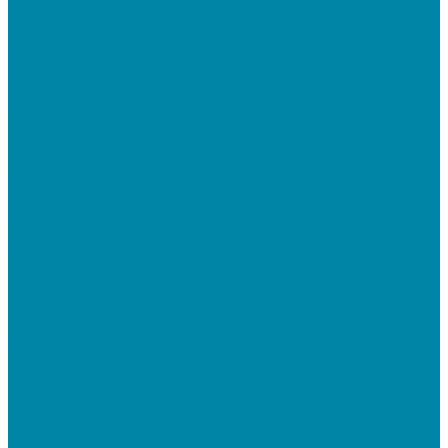
Подключение дополнительного абонента в
системе
Подключение к ЕГАИС АЛКОГОЛЬ
Тендерное сопровождение
Регистрация в ЕИС (ЕРУЗ)
Сопровождение торговых процедур
Оформление банковских гарантий
Электронная подпись
Установка и настройка ПО для работы с ЭП
Регистрация на торговой площадке/госпортале
Настройка и регистрация на портале ФГИС ЦС
SABY (СБИС)
SabyReport: Отчетность через интернет
SabyDocs: Электронный документооборот
SabyTrade: Поиск торгов и закупок
SabyBu: Бухгалтерия и учет
SabyProfile: Всё о компаниях и владельцах
SabyRetail: Автоматизация магазинов и
ресторанов
SabyTMS: ЭтРН и автоматизация логистики
Электронная подпись
Электронная подпись для юрлиц и ИП от УЦ ФНС
Электронная подпись для физлиц