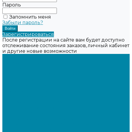
Пароль
Запомнить меня
Забыли пароль?
Зарегистрироваться
После регистрации на сайте вам будет доступно
отслеживание состояния заказов, личный кабинет
и другие новые возможности
...
Каталог товаров
Онлайн-кассы
Смарт-терминалы (сенсорные)
Фискальные регистраторы
Кнопочные кассы
Сканеры штрихкодов 2D
Проводные сканеры
Беспроводные сканеры
Стационарные сканеры
Принтеры этикеток
Бюджетные термопринтеры
Профессиональные термотрансферные принтеры
Промышленные принтеры