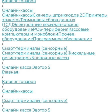
Каталог товаров
/
Онлайн-кассы
Онлайн-кассы
Сканеры штрихкодов 2D
Принтеры
этикеток
Терминалы сбора данных
(ТСД)
Электронные весы
Банковское
оборудование
POS-периферия
Кассовые
компьютеры и моноблоки
Прочее
оборудование
Программное обеспечение
/
Смарт-терминалы (сенсорные)
Смарт-терминалы (сенсорные)
Фискальные
регистраторы
Кнопочные кассы
/
Онлайн касса Эвотор 5
Главная
/
Каталог товаров
/
Онлайн-кассы
/
Смарт-терминалы (сенсорные)
/
Онлайн касса Эвотор 5