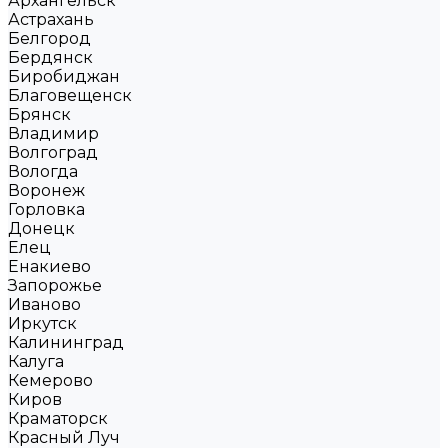
Архангельск
Астрахань
Белгород
Бердянск
Биробиджан
Благовещенск
Брянск
Владимир
Волгоград
Вологда
Воронеж
Горловка
Донецк
Елец
Енакиево
Запорожье
Иваново
Иркутск
Калининград
Калуга
Кемерово
Киров
Краматорск
Красный Луч