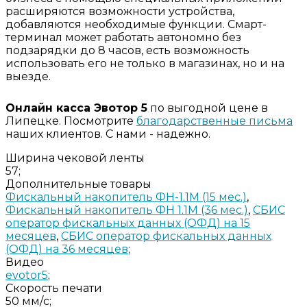
расширяются возможности устройства,
добавляются необходимые функции. Смарт-
терминал может работать автономно без
подзарядки до 8 часов, есть возможность
использовать его не только в магазинах, но и на
выезде.
Онлайн касса Эвотор 5
по выгодной цене в
Липецке. Посмотрите
благодарственные письма
наших клиентов. С нами - надежно.
Ширина чековой ленты
57;
Дополнительные товары
Фискальный накопитель ФН-1.1М (15 мес.)
,
Фискальный накопитель ФН 1.1М (36 мес.)
,
СБИС
оператор фискальных данных (ОФД) на 15
месяцев
,
СБИС оператор фискальных данных
(ОФД) на 36 месяцев
;
Видео
evotor5
;
Скорость печати
50 мм/с;