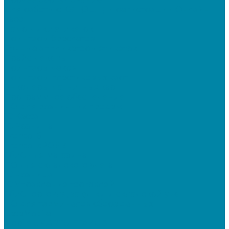
Для работы с КЭП(ЭЦП) и регистрации Онлайн
касс
Намотчики этикеток
Принтеры браслетов
Ручные аппликаторы этикеток
Прайс-чекеры
Принтеры чеков
Принтеры пластиковых карт
Энкодеры магнитных карт
Программное обеспечение
ПО для розничных продаж
1C Касса
1С Розница
Frontol 6
Frontol xPOS 3
СбиС для магазина
ПО для складского учета
1C Розница
1С Управление торговлей
СбиС торговля, закупки и складской учет
ПО для терминалов сбора данных
DataMobile
Mobile SMARTS: ЕГАИС 3