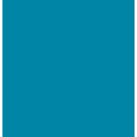
Mobile SMARTS: Склад 15
ПО на базе решений 1С
Электронная отчетность и документооборот (ЭДО)
Услуги
Онлайн-кассы
Установка и замена фискальных накопителей
(ФН)
Подключение к Оператору фискальных данных
(ОФД)
Регистрация ККТ в ФНС России
Торговля и склад
Автоматизация розничной торговли
Автоматизация кафе и ресторанов
Автоматизация сферы услуг
Маркировка товаров
&quot;Честный знак&quot;: подключение к
системе маркировки
&quot;Честный знак&quot;: электронный
документооборот для маркировки
&quot;Честный знак&quot;: подбор оборудования
для маркировки
СБИС
Установка и настройка СБИС Электронная
отчетность