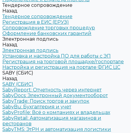
Тендерное сопровождение
Назад
Тендерное сопровождение
Регистрация в ЕИС (ЕРУЗ)
Сопровождение торговых процедур
Оформление банковских гарантий
Электронная подпись
Назад
Электронная подпись
Установка и настройка ПО для работы с ЭП
Регистрация на торговой площадке/госпортале
Настройка и регистрация на портале ФГИС ЦС
SABY (СБИС)
Назад
SABY (СБИС)
SabyReport: Отчетность через интернет
SabyDocs: Электронный документооборот
SabyTrade: Поиск торгов и закупок
SabyBu: Бухгалтерия и учет
SabyProfile: Всё о компаниях и владельцах
SabyRetail: Автоматизация магазинов и
ресторанов
SabyTMS: ЭтРН и автоматизация логистики