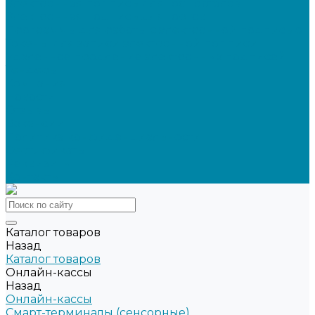
Электронная подпись для ГосПорталов
Электронная подпись для торгов
Программы для работы с электронной подписью
Токены для записи электронной подписи
Удаленное продление электронных подписей
Тендеры
Компания
Новости
Отзывы
Вакансии
Политика конфиденциальности
Сертификаты
Реквизиты
Контакты
Каталог товаров
Назад
Каталог товаров
Онлайн-кассы
Назад
Онлайн-кассы
Смарт-терминалы (сенсорные)