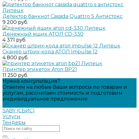
Детектор банкнот Cassida Quattro S Антистокс
9 200 руб.
Денежный ящик АТОЛ CD-330
4 371 руб.
Сканер штрих-кода АТОЛ Impulse 12
4 800 руб.
Принтер этикеток Атол BP21
11 250 руб.
Нужна консультация?
Ответим на любые Ваши вопросы по товарам и
услугам, рассчитаем стоимость и подготовим
индивидуальное предложение
Задать вопрос
SABY (СБИС)
Услуги
Тендеры