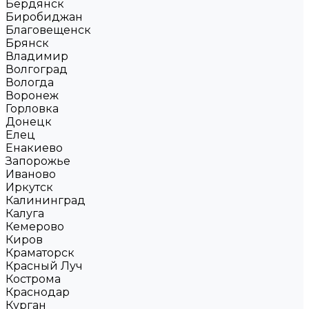
Бердянск
Биробиджан
Благовещенск
Брянск
Владимир
Волгоград
Вологда
Воронеж
Горловка
Донецк
Елец
Енакиево
Запорожье
Иваново
Иркутск
Калининград
Калуга
Кемерово
Киров
Краматорск
Красный Луч
Кострома
Краснодар
Курган