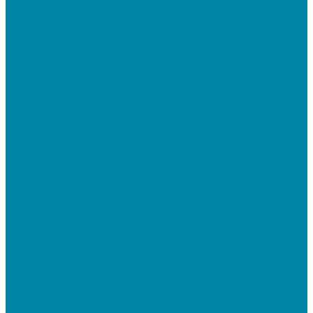
Терминалы сбора данных (ТСД)
Бюджетные ТСД
Профессиональные ТСД
Промышленные ТСД
Электронные весы
Торговые весы
Фасовочные весы с печатью этикеток
Напольные весы
Банковское оборудование
Детекторы банкнот
Счетчики банкнот
Счетчики и сортировщики монет
POS-периферия
Мониторы кассиров
Дисплеи покупателя
Денежные ящики
Считыватели магнитных карт
Программируемые клавиатуры
Чековая лента и этикетки
Кассовые компьютеры и моноблоки
Кассовые POS моноблоки
Кассовые POS компьютеры
Дополнительные мониторы к POS-терминалам
Прочее оборудование