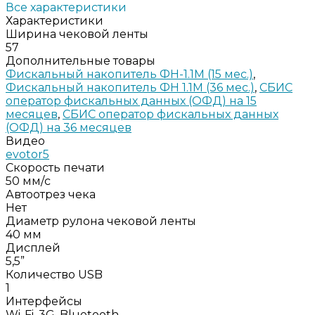
Все характеристики
Характеристики
Ширина чековой ленты
57
Дополнительные товары
Фискальный накопитель ФН-1.1М (15 мес.)
,
Фискальный накопитель ФН 1.1М (36 мес.)
,
СБИС
оператор фискальных данных (ОФД) на 15
месяцев
,
СБИС оператор фискальных данных
(ОФД) на 36 месяцев
Видео
evotor5
Скорость печати
50 мм/с
Автоотрез чека
Нет
Диаметр рулона чековой ленты
40 мм
Дисплей
5,5”
Количество USB
1
Интерфейсы
Wi-Fi, 3G, Bluetooth